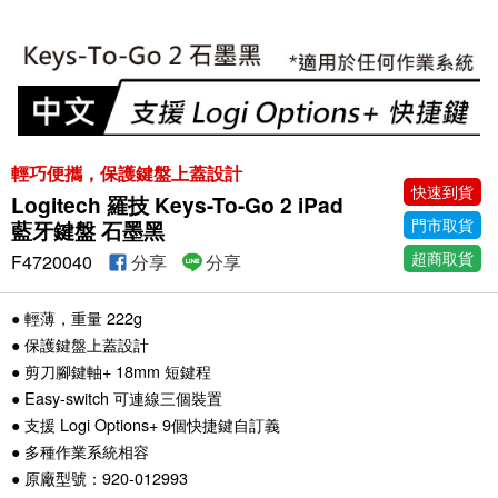
輕巧便攜，保護鍵盤上蓋設計
快速到貨
Logitech 羅技 Keys-To-Go 2 iPad
門市取貨
藍牙鍵盤 石墨黑
超商取貨
F4720040
分享
分享
● 輕薄，重量 222g
● 保護鍵盤上蓋設計
● 剪刀腳鍵軸+ 18mm 短鍵程
● Easy-switch 可連線三個裝置
● 支援 Logi Options+ 9個快捷鍵自訂義
● 多種作業系統相容
● 原廠型號：920-012993