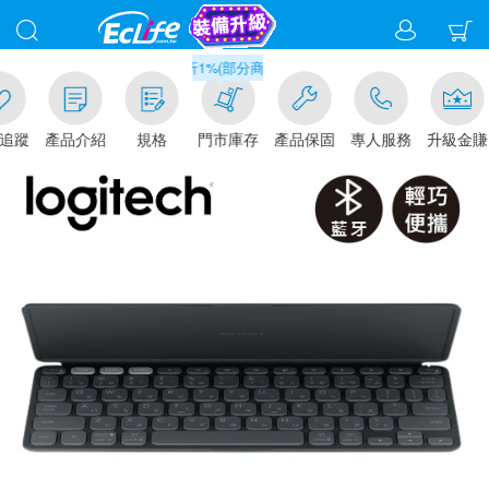
滿千元門市取貨現折1%(部分商品不適用)-請點我看
追蹤
產品介紹
規格
門市庫存
產品保固
專人服務
升級金賺