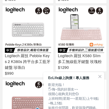
Logitech 羅技 Pebble Key
Logitech 羅技 K580 Slim
s 2 K380s 跨平台多工藍牙
多工無線藍牙鍵盤 玫瑰粉
鍵盤 珍珠白
$1290
$990
EcLife線上詢價！專人服務
歡迎光臨！
🖐嗨~我的好朋友~~
很開心能夠見到您💞
上班時間(星期一~星期五)上午9點
~晚上5點
如有任何問題，歡迎與我們聯絡。