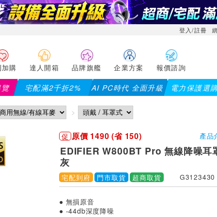
登入/註冊
利加購
達人開箱
品牌旗艦
企業方案
報價諮詢
導覽
宅配滿2千折2%
AI PC時代 全面升級
電力保護選
【PX大通】全館滿千折百(部分品項不適用，滿2千折200...
原價 1490 (省 150)
促
產品
EDIFIER W800BT Pro 無線降噪
灰
宅配到府
門市取貨
超商取貨
G3123430
● 無損原音
● -44db深度降噪