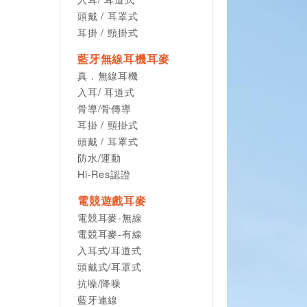
頭戴 / 耳罩式
耳掛 / 頸掛式
藍牙無線耳機耳麥
真．無線耳機
入耳/ 耳道式
骨導/骨傳導
耳掛 / 頸掛式
頭戴 / 耳罩式
防水/運動
Hi-Res認證
電競遊戲耳麥
電競耳麥-無線
電競耳麥-有線
入耳式/耳道式
頭戴式/耳罩式
抗噪/降噪
藍牙連線