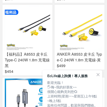
【福利品】A8553 皮卡丘
ANKER A8553 皮卡丘 Typ
Type-C 240W 1.8m 充電線
e-C 240W 1.8m 充電線-黃
黑
$499
$454
EcLife線上詢價！專人服務
歡迎光臨！
🖐嗨~我的好朋友~~
很開心能夠見到您💞
上班時間(星期一~星期五)上午9點
~晚上5點
如有任何問題，歡迎與我們聯絡。