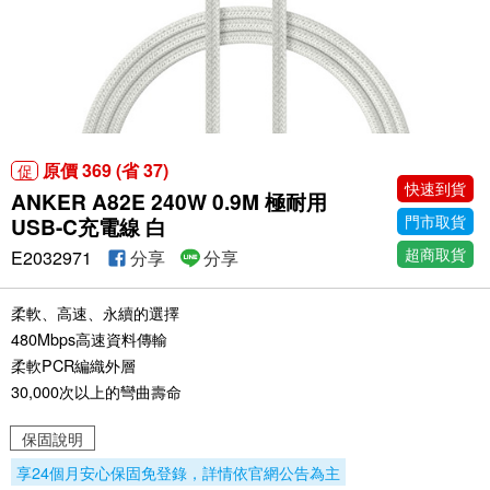
原價 369 (省 37)
促
快速到貨
ANKER A82E 240W 0.9M 極耐用
門市取貨
USB-C充電線 白
超商取貨
E2032971
分享
分享
柔軟、高速、永續的選擇
480Mbps高速資料傳輸
柔軟PCR編織外層
30,000次以上的彎曲壽命
保固說明
享24個月安心保固免登錄，詳情依官網公告為主