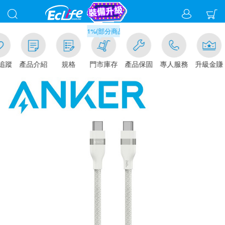
滿千元門市取貨現折1%(部分商品不適用)-請點我看
追蹤
產品介紹
規格
門市庫存
產品保固
專人服務
升級金賺