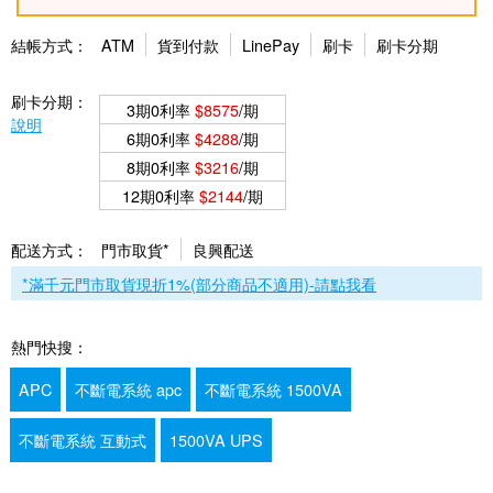
結帳方式：
ATM
貨到付款
LinePay
刷卡
刷卡分期
刷卡分期：
3期0利率
$8575
/期
說明
6期0利率
$4288
/期
8期0利率
$3216
/期
12期0利率
$2144
/期
配送方式：
門市取貨*
良興配送
*滿千元門市取貨現折1%(部分商品不適用)-請點我看
熱門快搜：
APC
不斷電系統 apc
不斷電系統 1500VA
不斷電系統 互動式
1500VA UPS