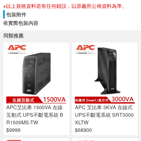
※以上規格資料若有任何錯誤，以原廠所公佈資料為準。
包裝附件
依實際包裝內容
同類推薦
APC艾比希 1500VA 在線
APC 艾比希 3KVA 在線式
互動式 UPS不斷電系統 B
UPS不斷電系統 SRT3000
R1500MS-TW
XLTW
$9999
$68900