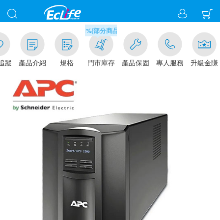
滿千元門市取貨現折1%(部分商品不適用)-請點我看
追蹤
產品介紹
規格
門市庫存
產品保固
專人服務
升級金賺