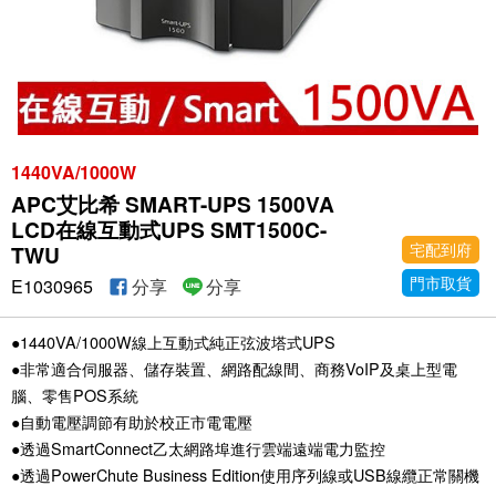
1440VA/1000W
APC艾比希 SMART-UPS 1500VA
LCD在線互動式UPS SMT1500C-
宅配到府
TWU
門市取貨
E1030965
分享
分享
●1440VA/1000W線上互動式純正弦波塔式UPS
●非常適合伺服器、儲存裝置、網路配線間、商務VoIP及桌上型電
腦、零售POS系統
●自動電壓調節有助於校正市電電壓
●透過SmartConnect乙太網路埠進行雲端遠端電力監控
●透過PowerChute Business Edition使用序列線或USB線纜正常關機