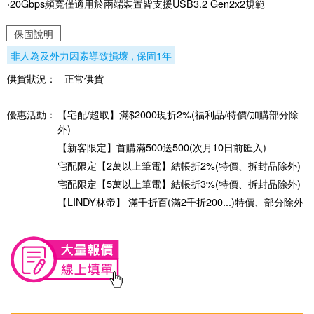
‧20Gbps頻寬僅適用於兩端裝置皆支援USB3.2 Gen2x2規範
保固說明
非人為及外力因素導致損壞 , 保固1年
供貨狀況：
正常供貨
優惠活動：
【宅配/超取】滿$2000現折2%(福利品/特價/加購部分除
外)
【新客限定】首購滿500送500(次月10日前匯入)
宅配限定【2萬以上筆電】結帳折2%(特價、拆封品除外)
宅配限定【5萬以上筆電】結帳折3%(特價、拆封品除外)
【LINDY林帝】 滿千折百(滿2千折200...)特價、部分除外