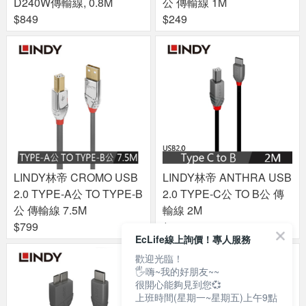
D240W傳輸線, 0.8M
公 傳輸線 1M
$849
$249
LINDY林帝 CROMO USB
LINDY林帝 ANTHRA USB
2.0 TYPE-A公 TO TYPE-B
2.0 TYPE-C公 TO B公 傳
公 傳輸線 7.5M
輸線 2M
$799
$279
EcLife線上詢價！專人服務
歡迎光臨！
🖐嗨~我的好朋友~~
很開心能夠見到您💞
上班時間(星期一~星期五)上午9點