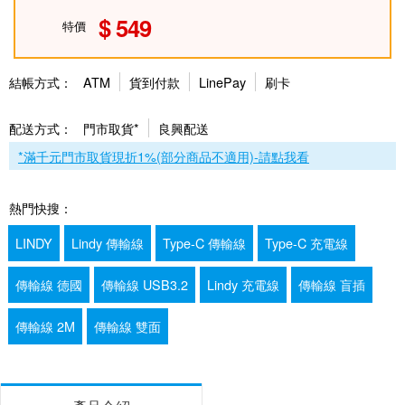
549
特價
結帳方式：
ATM
貨到付款
LinePay
刷卡
配送方式：
門市取貨*
良興配送
*滿千元門市取貨現折1%(部分商品不適用)-請點我看
熱門快搜：
LINDY
Lindy 傳輸線
Type-C 傳輸線
Type-C 充電線
傳輸線 德國
傳輸線 USB3.2
Lindy 充電線
傳輸線 盲插
傳輸線 2M
傳輸線 雙面