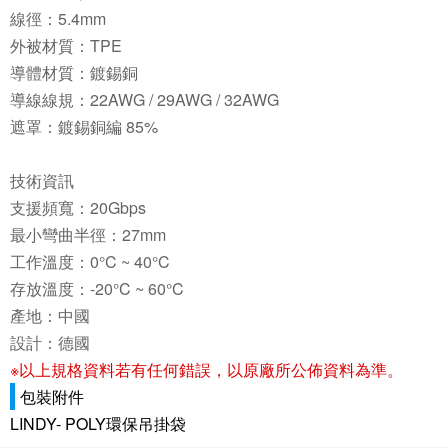
線徑：5.4mm
外被材質：TPE
導體材質：鍍錫銅
導線線規：22AWG / 29AWG / 32AWG
遮罩：鍍錫銅編 85%
技術資訊
支援頻寬：20Gbps
最小彎曲半徑：27mm
工作溫度：0°C ~ 40°C
存放溫度：-20°C ~ 60°C
產地：中國
設計：德國
※以上規格資料若有任何錯誤，以原廠所公佈資料為準。
包裝附件
LINDY- POLY環保吊掛袋