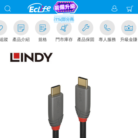
滿千元門市取貨現折1%(部分商品不適用)-請點我看
追蹤
產品介紹
規格
門市庫存
產品保固
專人服務
升級金賺