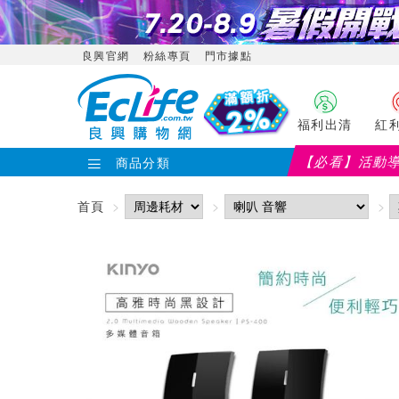
良興官網
粉絲專頁
門市據點
福利出清
紅
【必看】活動
商品分類
首頁