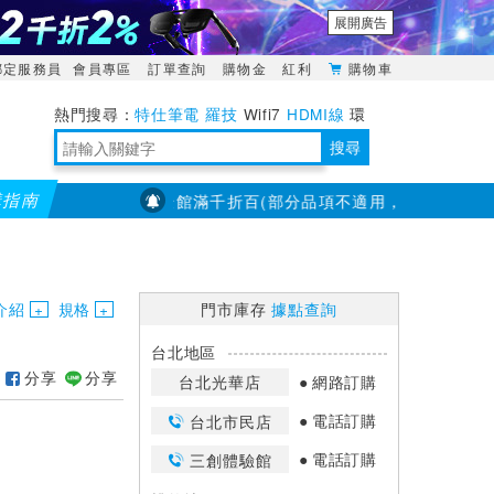
展開廣告
綁定服務員
會員專區
訂單查詢
購物金
紅利
購物車
特仕筆電
羅技
Wifi7
HDMI線
環
境量測
明緯POWER
搜尋
購指南
【PX大通】全館滿千折百(部分品項不適用，滿2千折200...)
靈活多變的分離式設計
TypeC安全電源延長線
日除濕15L，19坪適用
華碩 ROG Falcata 電競鍵盤
WTR-1500C行動無線影音傳輸器
電源百寶袋-你要的這裡通通有
行動電源【BSMI認證專區】
owon電子測量與智能儀器專家
介紹
規格
門市庫存
據點查詢
台北地區
分享
分享
台北光華店
網路訂購
電話訂購
台北市民店
電話訂購
三創體驗館