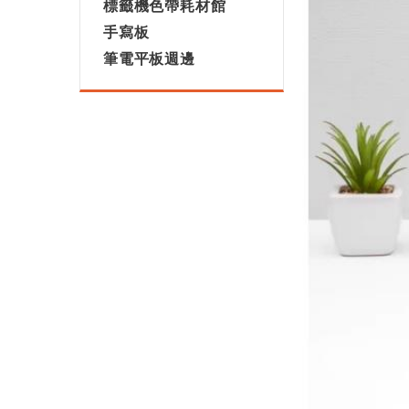
標籤機色帶耗材館
手寫板
筆電平板週邊