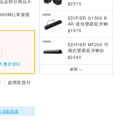
價品及部分商品不
黑色
$2510
900ML(單筆限
EDIFIER G1500 B
AR 迷你聲霸藍牙喇
叭 黑
$1970
EDIFIER MF200 可
攜式聲霸藍牙喇叭
$2240
入會折$50
展開
EDIFIER G2000 2.
0電競遊戲音箱 白色
卡
超商取貨付
$2510
EDIFIER R1380DB
黑色 2.0聲道藍牙喇
叭
$4310
)-請點我看
EDIFIER R20BT 2.
0 電腦藍牙喇叭 白
色 桌上型 音箱
$1430