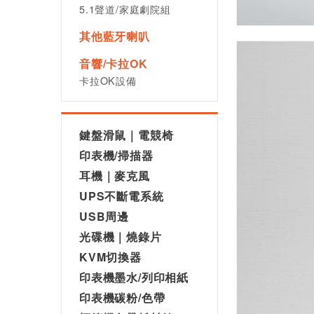
5.1聲道/家庭劇院組
其他藍牙喇叭
音響/卡拉OK
卡拉OK設備
鍵盤滑鼠｜電競椅
印表機/掃描器
耳機｜麥克風
UPS不斷電系統
USB周邊
光碟機｜燒錄片
KVM切換器
印表機墨水/列印相紙
印表機碳粉/色帶