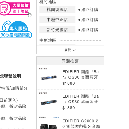
桃竹地區
桃園復興店
網路訂購
中壢中正店
網路訂購
新竹光復店
網路訂購
中彰地區
台中英才店
網路訂購
展開
嘉南地區
同類推薦
高雄中華店
網路訂購
EDIFIER 潮酷『Ba
您聯繫說明
高雄鳳山店
網路訂購
r』QS30 桌面藍牙
聲霸 破曉白
$1880
/特價/加購部分
*庫存數量：網路訂購(0)、少量庫存
(1~2)、現貨充足(3以上)。
EDIFIER 潮酷『Ba
*門市庫存以店內實際數量為準，可使
0日前匯入)
r』QS30 桌面藍牙
用專人服務或撥打門市電話洽詢。
特價、拆封品除
聲霸 破界黑
$1880
特價、拆封品除
EDIFIER G2000 2.
0 電競遊戲藍牙音箱