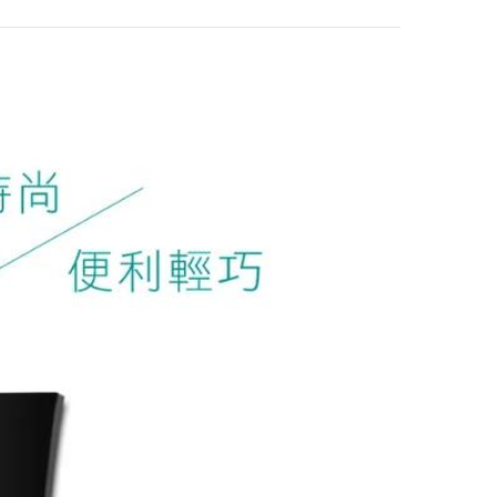
EDIFIER R20BT 2.
0 電腦藍牙喇叭 黑
色 桌上型 音箱
$1430
EDIFIER MP230 復
古藍牙隨身音箱 黑
$2510