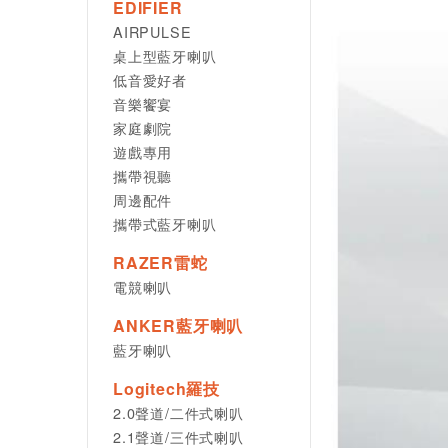
EDIFIER
AIRPULSE
桌上型藍牙喇叭
低音愛好者
音樂饗宴
家庭劇院
遊戲專用
攜帶視聽
周邊配件
攜帶式藍牙喇叭
RAZER雷蛇
電競喇叭
ANKER藍牙喇叭
藍牙喇叭
Logitech羅技
2.0聲道/二件式喇叭
2.1聲道/三件式喇叭