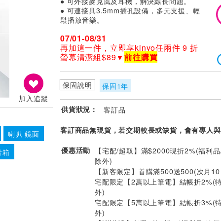
● 可外接麥克風及耳機，解決線長問題。
● 可連接具3.5mm插孔設備，多元支援、輕
鬆播放音樂。
07/01-08/31
再加這一件，立即享kinyo任兩件 9 折
螢幕清潔組$89▼
前往購買
保固說明
保固1年
加入追蹤
供貨狀況：
客訂品
客訂商品無現貨，若交期較長或缺貨，會有專人與
喇叭 鏡面
優惠活動
【宅配/超取】滿$2000現折2%(福利品
音箱
除外)
【新客限定】首購滿500送500(次月1
宅配限定【2萬以上筆電】結帳折2%(
外)
宅配限定【5萬以上筆電】結帳折3%(
外)