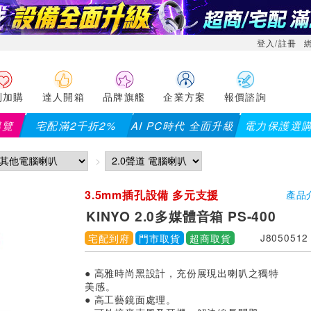
登入/註冊
利加購
達人開箱
品牌旗艦
企業方案
報價諮詢
導覽
宅配滿2千折2%
AI PC時代 全面升級
電力保護選
3.5mm插孔設備 多元支援
產品
KINYO 2.0多媒體音箱 PS-400
宅配到府
門市取貨
超商取貨
J8050512
● 高雅時尚黑設計，充份展現出喇叭之獨特
美感。
● 高工藝鏡面處理。