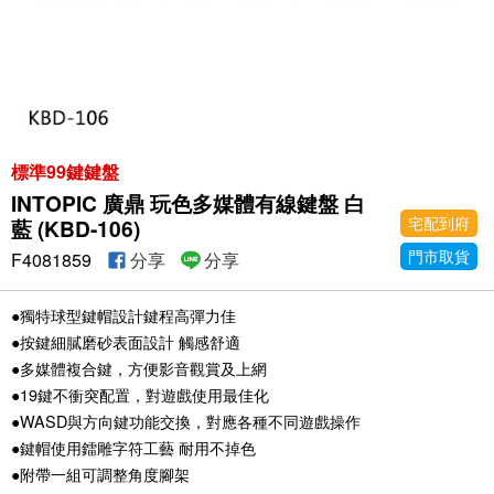
標準99鍵鍵盤
INTOPIC 廣鼎 玩色多媒體有線鍵盤 白
宅配到府
藍 (KBD-106)
門市取貨
F4081859
分享
分享
●獨特球型鍵帽設計鍵程高彈力佳
●按鍵細膩磨砂表面設計 觸感舒適
●多媒體複合鍵，方便影音觀賞及上網
●19鍵不衝突配置，對遊戲使用最佳化
●WASD與方向鍵功能交換，對應各種不同遊戲操作
●鍵帽使用鐳雕字符工藝 耐用不掉色
●附帶一組可調整角度腳架