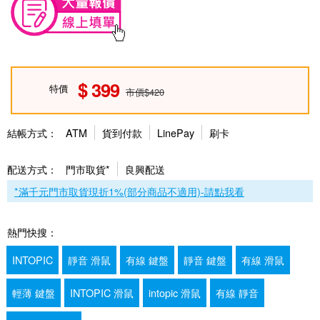
399
特價
市價$420
結帳方式：
ATM
貨到付款
LinePay
刷卡
配送方式：
門市取貨*
良興配送
*滿千元門市取貨現折1%(部分商品不適用)-請點我看
熱門快搜：
INTOPIC
靜音 滑鼠
有線 鍵盤
靜音 鍵盤
有線 滑鼠
輕薄 鍵盤
INTOPIC 滑鼠
intopic 滑鼠
有線 靜音