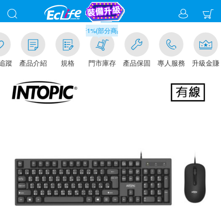
滿千元門市取貨現折1%(部分商品不適用)-請點我看
追蹤
產品介紹
規格
門市庫存
產品保固
專人服務
升級金賺