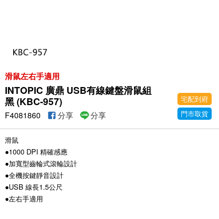
滑鼠左右手適用
INTOPIC 廣鼎 USB有線鍵盤滑鼠組
宅配到府
黑 (KBC-957)
門市取貨
F4081860
分享
分享
滑鼠
●1000 DPI 精確感應
●加寬型齒輪式滾輪設計
●全機按鍵靜音設計
●USB 線長1.5公尺
●左右手適用