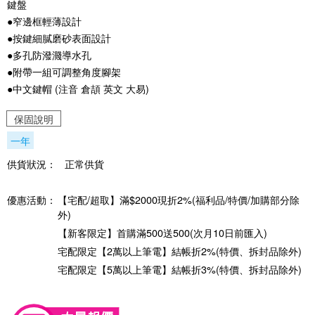
鍵盤
●窄邊框輕薄設計
●按鍵細膩磨砂表面設計
●多孔防潑濺導水孔
●附帶一組可調整角度腳架
●中文鍵帽 (注音 倉頡 英文 大易)
保固說明
一年
供貨狀況：
正常供貨
優惠活動：
【宅配/超取】滿$2000現折2%(福利品/特價/加購部分除
外)
【新客限定】首購滿500送500(次月10日前匯入)
宅配限定【2萬以上筆電】結帳折2%(特價、拆封品除外)
宅配限定【5萬以上筆電】結帳折3%(特價、拆封品除外)