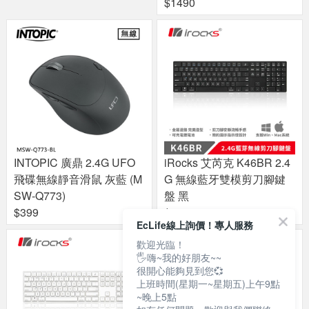
$1490
INTOPIC 廣鼎 2.4G UFO
iRocks 艾芮克 K46BR 2.4
飛碟無線靜音滑鼠 灰藍 (M
G 無線藍牙雙模剪刀腳鍵
SW-Q773)
盤 黑
$399
$1187
EcLife線上詢價！專人服務
歡迎光臨！
🖐嗨~我的好朋友~~
很開心能夠見到您💞
上班時間(星期一~星期五)上午9點
~晚上5點