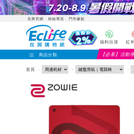
良興官網
粉絲專頁
門市據點
福利出清
紅
【必看】活動
商品分類
首頁