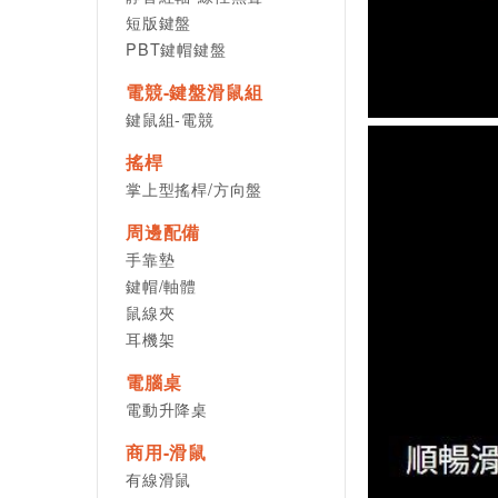
短版鍵盤
PBT鍵帽鍵盤
電競-鍵盤滑鼠組
鍵鼠組-電競
搖桿
掌上型搖桿/方向盤
周邊配備
手靠墊
鍵帽/軸體
鼠線夾
耳機架
電腦桌
電動升降桌
商用-滑鼠
有線滑鼠