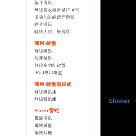
藍牙滑鼠
無線接收器滑鼠(2.4G)
多功能無線藍牙滑鼠
靜音滑鼠
特殊人體工學滑鼠
商用-鍵盤
有線鍵盤
藍牙鍵盤
無線多功能鍵盤
IPad專用鍵盤
商用-鍵盤滑鼠組
有線鍵鼠組
無線鍵鼠組
Razer雷蛇
電競滑鼠
電競鍵盤
電競耳機