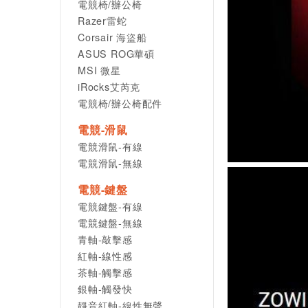
電競椅/辦公椅
Razer雷蛇
Corsair 海盜船
ASUS ROG華碩
MSI 微星
iRocks艾芮克
電競椅/辦公椅配件
電競-滑鼠
電競滑鼠-有線
電競滑鼠-無線
電競-鍵盤
電競鍵盤-有線
電競鍵盤-無線
青軸-敲擊感
紅軸-線性感
茶軸-觸擊感
銀軸-觸發快
靜音紅軸-線性無聲