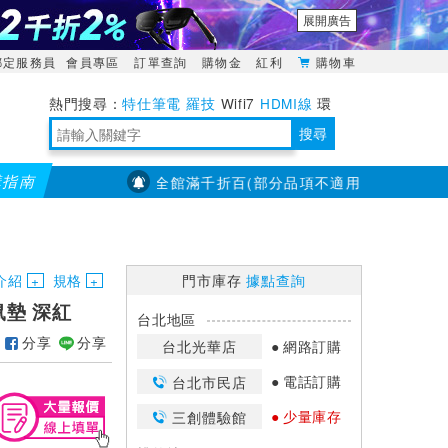
展開廣告
綁定服務員
會員專區
訂單查詢
購物金
紅利
購物車
特仕筆電
羅技
Wifi7
HDMI線
環
境量測
明緯POWER
搜尋
購指南
【PX大通】全館滿千折百(部分品項不適用，滿2千折200...)
靈活多變的分離式設計
TypeC安全電源延長線
日除濕15L，19坪適用
華碩 ROG Falcata 電競鍵盤
WTR-1500C行動無線影音傳輸器
電源百寶袋-你要的這裡通通有
行動電源【BSMI認證專區】
owon電子測量與智能儀器專家
介紹
規格
門市庫存
據點查詢
滑鼠墊 深紅
台北地區
分享
分享
台北光華店
網路訂購
電話訂購
台北市民店
少量庫存
三創體驗館