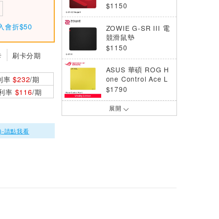
深紅
$1150
入會折$50
ZOWIE G-SR III 電
競滑鼠墊
$1150
卡
刷卡分期
ASUS 華碩 ROG H
利率
$232
/期
one Control Ace L
Vitality Edition滑鼠
$1790
0利率
$116
/期
墊
展開
Logitech 羅技 G84
0 大尺寸遊戲滑鼠墊
黑
$1190
)-請點我看
iRocks 艾芮克 C33
大尺寸滑鼠墊 極光
藍
$635
iRocks 艾芮克 C33
大尺寸滑鼠墊 宇治
$635