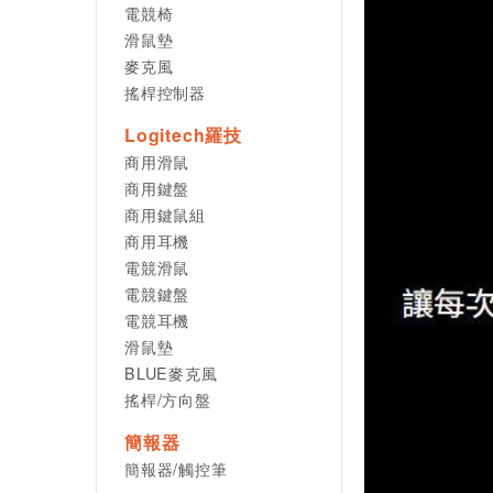
電競椅
滑鼠墊
麥克風
搖桿控制器
Logitech羅技
商用滑鼠
商用鍵盤
商用鍵鼠組
商用耳機
電競滑鼠
電競鍵盤
電競耳機
滑鼠墊
BLUE麥克風
搖桿/方向盤
簡報器
簡報器/觸控筆