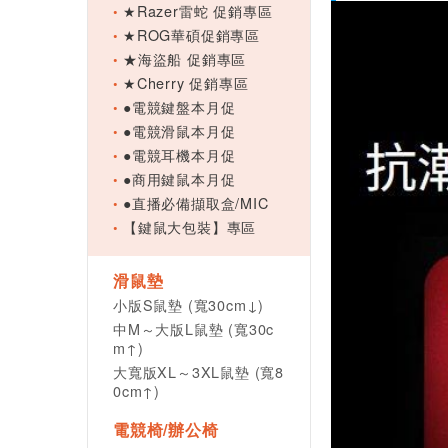
★Razer雷蛇 促銷專區
★ROG華碩促銷專區
★海盜船 促銷專區
★Cherry 促銷專區
●電競鍵盤本月促
●電競滑鼠本月促
●電競耳機本月促
●商用鍵鼠本月促
●直播必備擷取盒/MIC
【鍵鼠大包裝】專區
滑鼠墊
小版S鼠墊 (寬30cm↓)
中M～大版L鼠墊 (寬30c
m↑)
大寬版XL～3XL鼠墊 (寬8
0cm↑)
電競椅/辦公椅