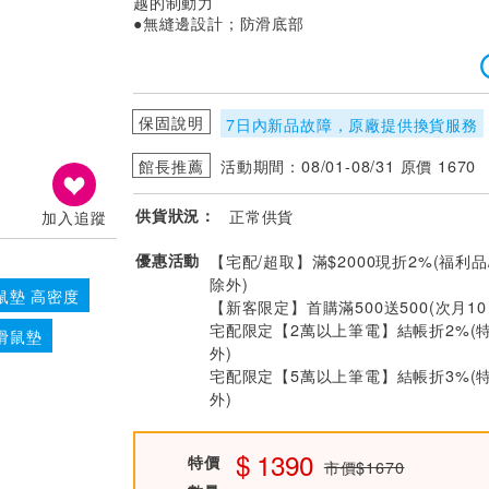
越的制動力
●無縫邊設計；防滑底部
保固說明
7日內新品故障，原廠提供換貨服務
館長推薦
活動期間：08/01-08/31 原價 1670
供貨狀況：
正常供貨
加入追蹤
優惠活動
【宅配/超取】滿$2000現折2%(福利品
除外)
鼠墊 高密度
【新客限定】首購滿500送500(次月1
宅配限定【2萬以上筆電】結帳折2%(
 滑鼠墊
外)
宅配限定【5萬以上筆電】結帳折3%(
外)
1390
特價
市價$1670