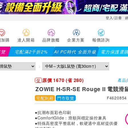
登入/註冊
利加購
達人開箱
品牌旗艦
企業方案
報價諮詢
導覽
宅配滿2千折2%
AI PC時代 全面升級
電力保護選
原價 1670 (省 280)
促
產品
ZOWIE H-SR-SE Rouge II 電競
宅配到府
門市取貨
F4620854
●抗潮布面彩色印刷
●ComfortGlide：滑順與穩定操控兼具
●特殊高密度平整底材，軟硬適中底材提供優