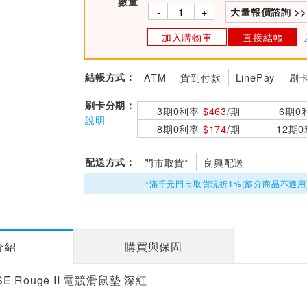
數量
-
+
大量報價諮詢 >>
加入購物車
直接結帳
結帳方式：
ATM
貨到付款
LinePay
刷
刷卡分期：
3期0利率
$463
/期
6期0
說明
8期0利率
$174
/期
12期
配送方式：
門市取貨*
良興配送
*滿千元門市取貨現折1%(部分商品不適用
介紹
購買與保固
-SE Rouge II 電競滑鼠墊 深紅