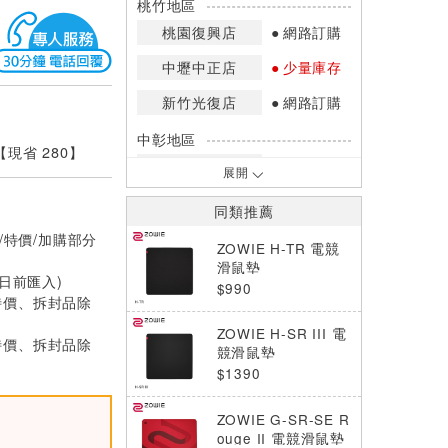
桃竹地區
桃園復興店
網路訂購
中壢中正店
少量庫存
新竹光復店
網路訂購
中彰地區
 【現省 280】
台中英才店
網路訂購
展開
嘉南地區
同類推薦
高雄中華店
網路訂購
/特價/加購部分
ZOWIE H-TR 電競
高雄鳳山店
網路訂購
滑鼠墊
0日前匯入)
$990
特價、拆封品除
*庫存數量：網路訂購(0)、少量庫存
(1~2)、現貨充足(3以上)。
ZOWIE H-SR III 電
*門市庫存以店內實際數量為準，可使
特價、拆封品除
競滑鼠墊
用專人服務或撥打門市電話洽詢。
$1390
ZOWIE G-SR-SE R
ouge II 電競滑鼠墊