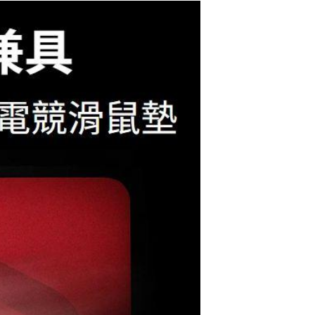
Logitech 羅技 G74
0 增厚型大型布面遊
戲滑鼠墊
$999
iRocks 艾芮克 C33
大尺寸滑鼠墊 薰衣
紫
$635