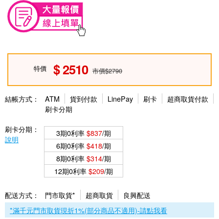
2510
特價
市價$2790
結帳方式：
ATM
貨到付款
LinePay
刷卡
超商取貨付款
刷卡分期
刷卡分期：
3期0利率
$837
/期
說明
6期0利率
$418
/期
8期0利率
$314
/期
12期0利率
$209
/期
配送方式：
門市取貨*
超商取貨
良興配送
*滿千元門市取貨現折1%(部分商品不適用)-請點我看