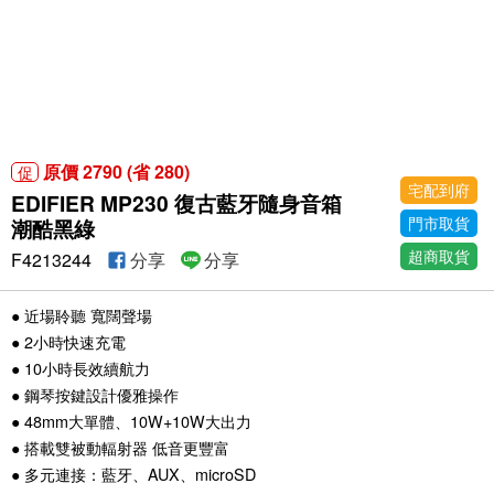
原價 2790 (省 280)
促
宅配到府
EDIFIER MP230 復古藍牙隨身音箱
門市取貨
潮酷黑綠
超商取貨
F4213244
分享
分享
● 近場聆聽 寬闊聲場
● 2小時快速充電
● 10小時長效續航力
● 鋼琴按鍵設計優雅操作
● 48mm大單體、10W+10W大出力
● 搭載雙被動輻射器 低音更豐富
● 多元連接：藍牙、AUX、microSD