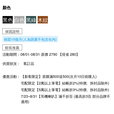
顏色
黑色
白色
黑綠
木紋
保固說明
保固15個月(人為因素不包含在內)
館長推薦
活動期間：08/01-08/31 原價 2790 【現省 280】
供貨狀況：
客訂品
優惠活動：
【新客限定】首購滿500送500(次月10日前匯入)
宅配限定【2萬以上筆電】結帳折2%(特價、拆封品除外)
宅配限定【5萬以上筆電】結帳折3%(特價、拆封品除外)
7/23~8/31【耳機喇叭】滿千折百 (最高折3百 部分品牌不
適用)