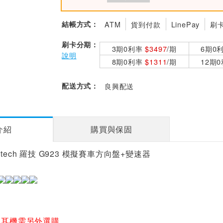
結帳方式：
ATM
貨到付款
LinePay
刷
刷卡分期：
3期0利率
$3497
/期
6期0
說明
8期0利率
$1311
/期
12期
配送方式：
良興配送
介紹
購買與保固
tech 羅技 G923 模擬賽車方向盤+變速器
33耳機需另外選購