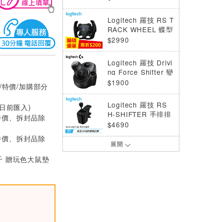
Logitech 羅技 RS T
RACK WHEEL 蝶型
方向盤
$2990
Logitech 羅技 Drivi
ng Force Shifter 變
速器
$1900
/特價/加購部分
Logitech 羅技 RS
0日前匯入)
H-SHIFTER 手排排
特價、拆封品除
檔桿
$4690
特價、拆封品除
展開
Logitech 羅技 RS
離合器模組 黑
千 贈玩色大鼠墊
$1390
MSI 微星 FORCE G
C300 WIRELESS
三模無線搖桿控制器
$1990
黑