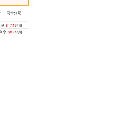
MSI 微星 FORCE G
C300 WIRELESS
卡
刷卡分期
三模無線搖桿控制器
$1990
白
利率
$1748
/期
CORSAIR 海盜船 T
0利率
$874
/期
C100 RELAXED 電
競椅 灰 布質款
$5490
CORSAIR 海盜船 T
C100 RELAXED 電
競椅 黑 布質款
$5490