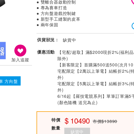
● 雙離合器啟動控制
● 專為賽車打造
● 方向盤遊戲控制鍵
● 新型手工縫製的皮革
● 兩年保固
供貨狀況：
缺貨中
優惠活動
【宅配/超取】滿$2000現折2%(福利品
除外)
加入追蹤
【新客限定】首購滿500送500(次月1
宅配限定【2萬以上筆電】結帳折2%(
外)
車 方向盤
宅配限定【5萬以上筆電】結帳折3%(
外)
6/16起【羅技電競系列】單筆訂單滿5
(顏色隨機 送完為止)
10490
特價
市價$13890
數量
缺貨中