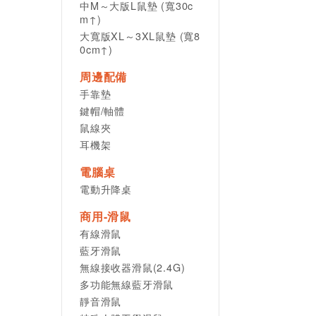
中M～大版L鼠墊 (寬30c
m↑)
大寬版XL～3XL鼠墊 (寬8
0cm↑)
周邊配備
手靠墊
鍵帽/軸體
鼠線夾
耳機架
電腦桌
電動升降桌
商用-滑鼠
有線滑鼠
藍牙滑鼠
無線接收器滑鼠(2.4G)
多功能無線藍牙滑鼠
靜音滑鼠