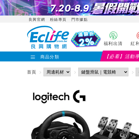
良興官網
粉絲專頁
門市據點
福利出清
紅
【必看】活動
商品分類
首頁