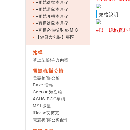
●電競鍵盤本月促
●電競滑鼠本月促
規格說明
●電競耳機本月促
●商用鍵鼠本月促
●直播必備擷取盒/MIC
※以上規格資料
【鍵鼠大包裝】專區
搖桿
掌上型搖桿/方向盤
電競椅/辦公椅
電競椅/辦公椅
Razer雷蛇
Corsair 海盜船
ASUS ROG華碩
MSI 微星
iRocks艾芮克
電競椅/辦公椅配件