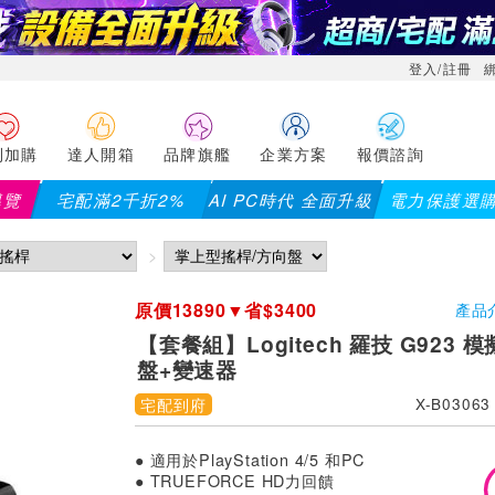
登入/註冊
利加購
達人開箱
品牌旗艦
企業方案
報價諮詢
導覽
宅配滿2千折2%
AI PC時代 全面升級
電力保護選
【PX大通】全館滿千折百(部分品
原價13890▼省$3400
產品
【套餐組】Logitech 羅技 G923
盤+變速器
宅配到府
X-B03063
● 適用於PlayStation 4/5 和PC
● TRUEFORCE HD力回饋