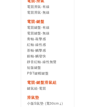
電競-滑鼠
電競滑鼠-有線
電競滑鼠-無線
電競-鍵盤
電競鍵盤-有線
電競鍵盤-無線
青軸-敲擊感
紅軸-線性感
茶軸-觸擊感
銀軸-觸發快
靜音紅軸-線性無聲
短版鍵盤
PBT鍵帽鍵盤
電競-鍵盤滑鼠組
鍵鼠組-電競
滑鼠墊
小版S鼠墊 (寬30cm↓)