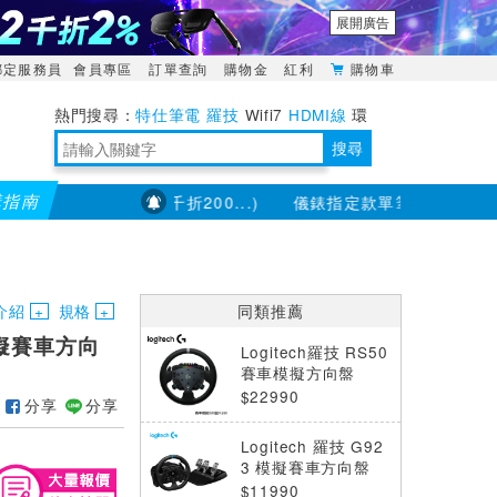
展開廣告
綁定服務員
會員專區
訂單查詢
購物金
紅利
購物車
特仕筆電
羅技
Wifi7
HDMI線
環
境量測
明緯POWER
搜尋
購指南
項不適用，滿2千折200...)
儀錶指定款單筆滿8000折200 
靈活多變的分離式設計
TypeC安全電源延長線
日除濕15L，19坪適用
華碩 ROG Falcata 電競鍵盤
WTR-1500C行動無線影音傳輸器
電源百寶袋-你要的這裡通通有
行動電源【BSMI認證專區】
owon電子測量與智能儀器專家
介紹
規格
同類推薦
 模擬賽車方向
Logitech羅技 RS50
賽車模擬方向盤
$22990
分享
分享
Logitech 羅技 G92
3 模擬賽車方向盤
$11990