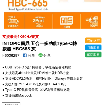
支援最高4K60Hz畫質
宅配到府
INTOPIC廣鼎 五合一多功能Type-C轉
門市取貨
接器 HBC665 灰
超商取貨
F6036297
分享
分享
● USB Type-C 5合1轉接器，單孔滿足各種功能
● 支援最高4K60Hz畫質HDMI輸出及HDR功能
● 支援HDCP2.3版本，相容Netflix、Disney+等線上影音
● 支援1個TYPE-C 3.0孔及2個USB-A 2.0孔
● Type-C PD孔供電最高100W為裝置極速充電
● 支援蘋果Macbook