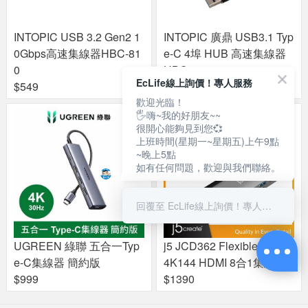
INTOPIC USB 3.2 Gen2 1
INTOPIC 廣鼎 USB3.1 Typ
0Gbps高速集線器HBC-81
e-C 4埠 HUB 高速集線器
0
HBC690
EcLife線上詢價！專人服務
$549
$599
歡迎光臨！
🖐嗨~我的好朋友~~
很開心能夠見到您💞
上班時間(星期一~星期五)上午9點
~晚上5點
如有任何問題，歡迎與我們聯絡。
回覆至 EcLife線上詢價！專人服務
UGREEN 綠聯 五合一Typ
j5 JCD362 Flexible Ports
e-C集線器 簡約版
4K144 HDMI 8合1集線器
$999
$1390