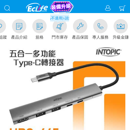
元門市取貨現折1%(部分商品不適用)-請點我看
追蹤
產品介紹
規格
門市庫存
產品保固
專人服務
升級金賺