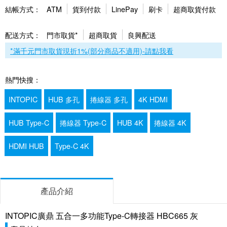
結帳方式：
ATM
貨到付款
LinePay
刷卡
超商取貨付款
配送方式：
門市取貨*
超商取貨
良興配送
*滿千元門市取貨現折1%(部分商品不適用)-請點我看
熱門快搜：
INTOPIC
HUB 多孔
捲線器 多孔
4K HDMI
HUB Type-C
捲線器 Type-C
HUB 4K
捲線器 4K
HDMI HUB
Type-C 4K
產品介紹
INTOPIC廣鼎 五合一多功能Type-C轉接器 HBC665 灰