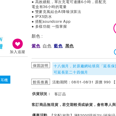
● 高效續航，單次充電可連播6小時，搭配充
電盒有36小時的電量
● 雙麥克風結合AI降噪演算法
● IPX5防水
● 搭配soundcore App
● 多樣功能 一指掌握
顏色 :
紫色
白色
藍色
黑色
加入追蹤
保固說明
十八個月，於原廠網站填寫「延長保
可延長至二十四個月
 耳機
館長推薦
活動期間：08/01-08/31 原價 990 
供貨狀況：
客訂品
客訂商品無現貨，若交期較長或缺貨，會有專人與
優惠活動
【宅配/超取】滿$2000現折2%(福利品