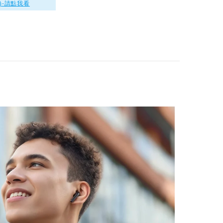
)-請點我看
海霧綠
ANKER Soundcore
D1402 Space2 降
噪藍牙耳罩式耳機
$4790
月光白
ANKER Soundcore
D1202 R60i NC 主
動降噪真無線藍牙耳
$1390
機 藍色