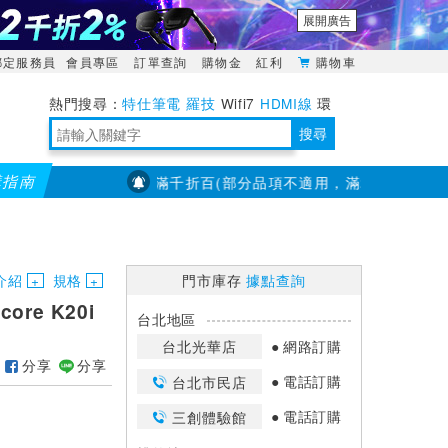
展開廣告
綁定服務員
會員專區
訂單查詢
購物金
紅利
購物車
特仕筆電
羅技
Wifi7
HDMI線
環
境量測
明緯POWER
搜尋
購指南
【PX大通】全館滿千折百(部分品項不適用，滿2千折200...)
靈活多變的分離式設計
TypeC安全電源延長線
日除濕15L，19坪適用
華碩 ROG Falcata 電競鍵盤
WTR-1500C行動無線影音傳輸器
電源百寶袋-你要的這裡通通有
行動電源【BSMI認證專區】
owon電子測量與智能儀器專家
介紹
規格
門市庫存
據點查詢
core K20i
台北地區
台北光華店
網路訂購
分享
分享
電話訂購
台北市民店
電話訂購
三創體驗館