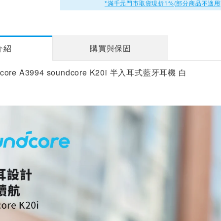
*滿千元門市取貨現折1%(部分商品不適用
介紹
購買與保固
core A3994 soundcore K20i 半入耳式藍牙耳機 白