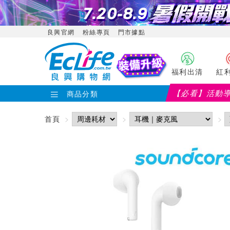
良興官網
粉絲專頁
門市據點
福利出清
紅
【必看】活動
商品分類
首頁