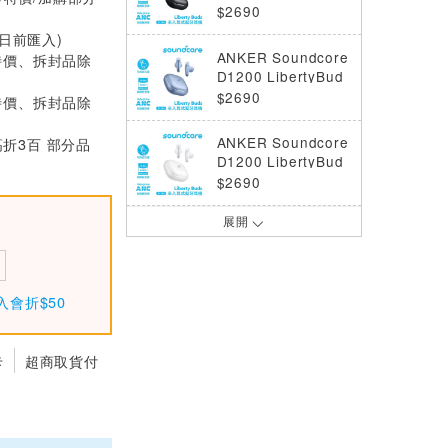
s 半入耳式降噪藍牙
$2690
耳機-星夜黑
0日前匯入)
ANKER Soundcore
特價、拆封品除
D1200 LibertyBud
s 半入耳式降噪藍牙
$2690
特價、拆封品除
耳機-天際藍
ANKER Soundcore
高折3百 部分品
D1200 LibertyBud
s 半入耳式降噪藍牙
$2690
耳機-晨霧白
展開
ANKER soundcore
P41i 二合一行動電
源降噪真無線藍牙耳
$1990
機 勁電黑
入會折$50
ANKER Soundcore
D1402 Space2 降
噪藍牙耳罩式耳機
$4790
卡
超商取貨付
深空黑
ANKER Soundcore
D1402 Space2 降
噪藍牙耳罩式耳機
$4790