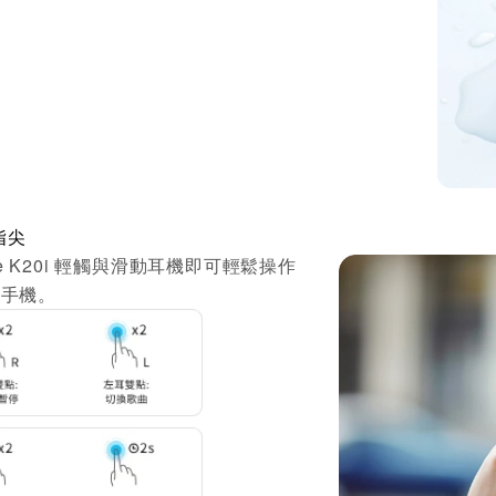
指尖
ore K20i 輕觸與滑動耳機即可輕鬆操作
出手機。