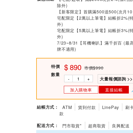
除外)
【新客限定】首購滿500送500(次月1
宅配限定【2萬以上筆電】結帳折2%(
外)
宅配限定【5萬以上筆電】結帳折3%(
外)
7/23~8/31【耳機喇叭】滿千折百 (最
牌不適用)
890
特價
市價$990
數量
-
+
大量報價諮詢 >>
加入購物車
直接結帳
結帳方式：
ATM
貨到付款
LinePay
刷
款
配送方式：
門市取貨*
超商取貨
良興配送