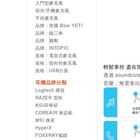
入門型麥克風
領夾/手機麥克風
手持麥克風
品牌：美國 Blue YETI
品牌 : 鐵三角
品牌 : 圓剛
品牌 : INTOPIC
規格 : 電容式麥克風
規格 : 指向性麥克風
輕鬆掌控 盡在
規格 : USB介面
透過 soundc
耳機品牌分類
音樂，無需拿
Logitech 羅技
RAZER 雷蛇
ASUS華碩
CORSAIR 海盜船
MSI 微星
HyperX
FOXXRAY狐鐳