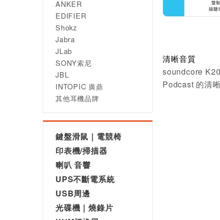
ANKER
EDIFIER
Shokz
Jabra
JLab
清晰音質
SONY索尼
soundcore 
JBL
Podcast 的
INTOPIC 廣鼎
其他耳機品牌
鍵盤滑鼠｜電競椅
印表機/掃描器
喇叭 音響
UPS不斷電系統
USB周邊
光碟機｜燒錄片