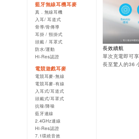
藍牙無線耳機耳麥
真．無線耳機
入耳/ 耳道式
骨導/骨傳導
耳掛 / 頸掛式
頭戴 / 耳罩式
長效續航
防水/運動
單次充電即可享
Hi-Res認證
長至驚人的36
電競遊戲耳麥
電競耳麥-無線
電競耳麥-有線
入耳式/耳道式
頭戴式/耳罩式
抗噪/降噪
藍牙連線
2.4GHz連線
Hi-Res認證
7.1環繞音效