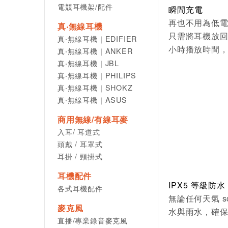
電競耳機架/配件
瞬間充電
再也不用為低
真‧無線耳機
只需將耳機放回
真‧無線耳機｜EDIFIER
小時播放時間
真‧無線耳機｜ANKER
真‧無線耳機｜JBL
真‧無線耳機｜PHILIPS
真‧無線耳機｜SHOKZ
真‧無線耳機｜ASUS
商用無線/有線耳麥
入耳/ 耳道式
頭戴 / 耳罩式
耳掛 / 頸掛式
耳機配件
IPX5 等級防水
各式耳機配件
無論任何天氣 so
麥克風
水與雨水，確
直播/專業錄音麥克風