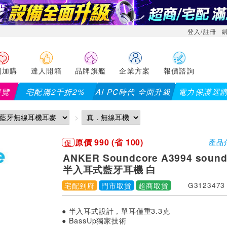
登入/註冊
利加購
達人開箱
品牌旗艦
企業方案
報價諮詢
導覽
宅配滿2千折2%
AI PC時代 全面升級
電力保護選
原價 990 (省 100)
促
產品
ANKER Soundcore A3994 sound
半入耳式藍牙耳機 白
宅配到府
門市取貨
超商取貨
G3123473
● 半入耳式設計，單耳僅重3.3克
● BassUp獨家技術