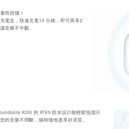
電量而煩惱！
充電盒，快速充電10 分鐘，即可再享2
，讓音樂不中斷。
undcore K20i 的 IPX5 防水設計能輕鬆抵擋汗
保您的音樂不間斷，隨時隨地盡享好音質。