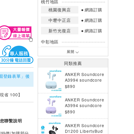
桃竹地區
桃園復興店
網路訂購
中壢中正店
網路訂購
新竹光復店
網路訂購
中彰地區
台中英才店
網路訂購
展開
嘉南地區
同類推薦
高雄中華店
網路訂購
ANKER Soundcore
固登錄表單」後
高雄鳳山店
網路訂購
A3994 soundcore
K20i 半入耳式藍牙
$890
*庫存數量：網路訂購(0)、少量庫存
耳機 藍
【現省 100】
(1~2)、現貨充足(3以上)。
ANKER Soundcore
*門市庫存以店內實際數量為準，可使
A3994 soundcore
用專人服務或撥打門市電話洽詢。
K20i 半入耳式藍牙
$890
耳機 紫
您聯繫說明
ANKER Soundcore
D1200 LibertyBud
/特價/加購部分