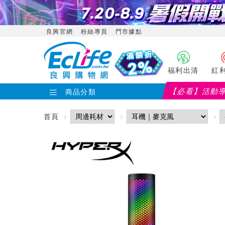
良興官網
粉絲專頁
門市據點
福利出清
紅
【必看】活動
商品分類
【PX大通】全館滿千折百(部
首頁