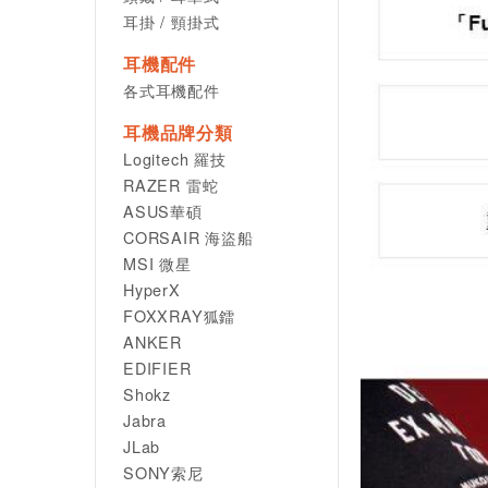
耳掛 / 頸掛式
耳機配件
各式耳機配件
耳機品牌分類
Logitech 羅技
RAZER 雷蛇
ASUS華碩
CORSAIR 海盜船
MSI 微星
HyperX
FOXXRAY狐鐳
ANKER
EDIFIER
Shokz
Jabra
JLab
SONY索尼