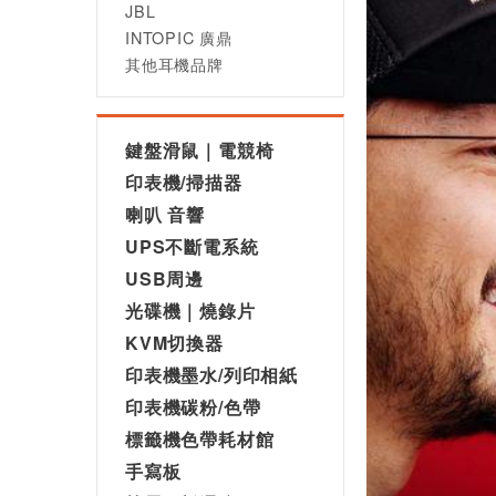
JBL
INTOPIC 廣鼎
其他耳機品牌
鍵盤滑鼠｜電競椅
印表機/掃描器
喇叭 音響
UPS不斷電系統
USB周邊
光碟機｜燒錄片
KVM切換器
印表機墨水/列印相紙
印表機碳粉/色帶
標籤機色帶耗材館
手寫板