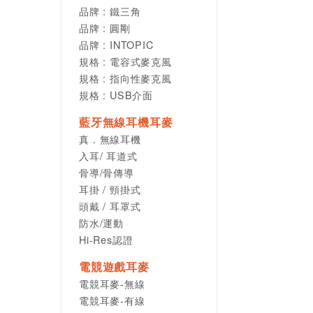
品牌 : 鐵三角
品牌 : 圓剛
品牌 : INTOPIC
規格 : 電容式麥克風
規格 : 指向性麥克風
規格 : USB介面
藍牙無線耳機耳麥
真．無線耳機
入耳/ 耳道式
骨導/骨傳導
耳掛 / 頸掛式
頭戴 / 耳罩式
防水/運動
Hi-Res認證
電競遊戲耳麥
電競耳麥-無線
電競耳麥-有線