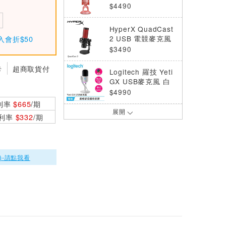
$4490
HyperX QuadCast
2 USB 電競麥克風
入會折$50
黑 872V1AA
$3490
卡
超商取貨付
Logitech 羅技 Yeti
GX USB麥克風 白
$4990
利率
$665
/期
展開
Logitech 羅技 Yeti
0利率
$332
/期
ORB USB麥克風 白
$2290
)-請點我看
HyperX SoloCast 2
心型指向桌上型麥克
風 黑 AR0A0AA
$1490
美國 Blue YETI 麥
克風 (銀)
$4490