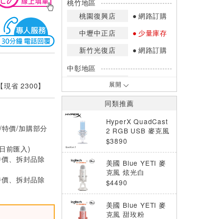
桃竹地區
桃園復興店
網路訂購
中壢中正店
少量庫存
新竹光復店
網路訂購
中彰地區
台中英才店
現貨充足
 【現省 2300】
展開
嘉南地區
同類推薦
高雄中華店
網路訂購
HyperX QuadCast
/特價/加購部分
高雄鳳山店
網路訂購
2 RGB USB 麥克風
銀 AN1D9AA
$3890
0日前匯入)
*庫存數量：網路訂購(0)、少量庫存
(1~2)、現貨充足(3以上)。
特價、拆封品除
美國 Blue YETI 麥
*門市庫存以店內實際數量為準，可使
克風 炫光白
用專人服務或撥打門市電話洽詢。
特價、拆封品除
$4490
美國 Blue YETI 麥
克風 甜玫粉