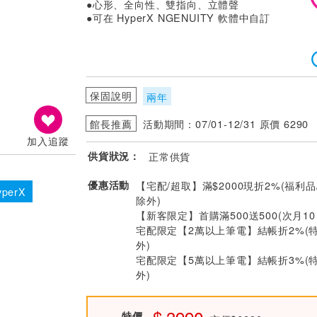
●心形、全向性、雙指向、立體聲
●可在 HyperX NGENUITY 軟體中自訂
保固說明
兩年
館長推薦
活動期間：07/01-12/31 原價 6290
加入追蹤
供貨狀況：
正常供貨
優惠活動
【宅配/超取】滿$2000現折2%(福利品
perX
除外)
【新客限定】首購滿500送500(次月1
宅配限定【2萬以上筆電】結帳折2%(
外)
宅配限定【5萬以上筆電】結帳折3%(
外)
特價