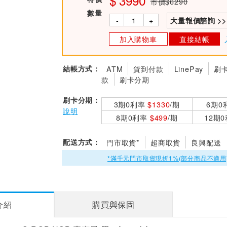
3990
市價$6290
數量
-
+
大量報價諮詢 >>
加入購物車
直接結帳
結帳方式：
ATM
貨到付款
LinePay
刷
款
刷卡分期
刷卡分期：
3期0利率
$1330
/期
6期0
說明
8期0利率
$499
/期
12期
配送方式：
門市取貨*
超商取貨
良興配送
*滿千元門市取貨現折1%(部分商品不適用
介紹
購買與保固