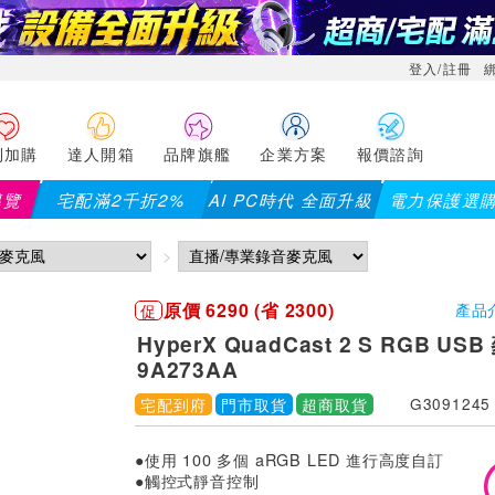
登入/註冊
利加購
達人開箱
品牌旗艦
企業方案
報價諮詢
導覽
宅配滿2千折2%
AI PC時代 全面升級
電力保護選
分品項不適用，滿2千折200...)
儀錶指定款單筆滿8000折200
原價 6290 (省 2300)
促
產品
HyperX QuadCast 2 S RGB US
9A273AA
宅配到府
門市取貨
超商取貨
G3091245
●使用 100 多個 aRGB LED 進行高度自訂
●觸控式靜音控制