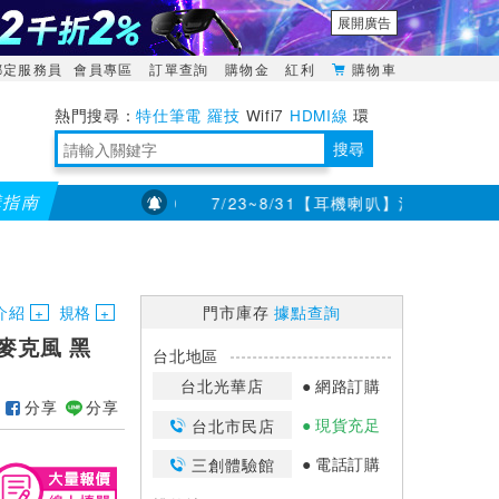
展開廣告
綁定服務員
會員專區
訂單查詢
購物金
紅利
購物車
特仕筆電
羅技
Wifi7
HDMI線
環
境量測
明緯POWER
搜尋
購指南
 (最高可折$400
7/23~8/31【耳機喇叭】滿千折百 (最高折
靈活多變的分離式設計
TypeC安全電源延長線
日除濕15L，19坪適用
華碩 ROG Falcata 電競鍵盤
WTR-1500C行動無線影音傳輸器
電源百寶袋-你要的這裡通通有
行動電源【BSMI認證專區】
owon電子測量與智能儀器專家
介紹
規格
門市庫存
據點查詢
B 麥克風 黑
台北地區
台北光華店
網路訂購
分享
分享
現貨充足
台北市民店
電話訂購
三創體驗館