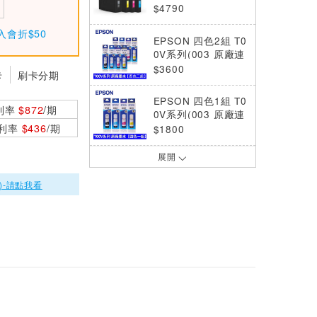
100
$4790
入會折$50
EPSON 四色2組 T0
0V系列(003 原廠連
續供墨墨瓶
$3600
卡
刷卡分期
EPSON 四色1組 T0
利率
$872
/期
0V系列(003 原廠連
0利率
$436
/期
續供墨墨瓶
$1800
展開
EPSON 原廠墨水 T
11W100 WF-M589
)-請點我看
9/M5399
$4800
EPSON 原廠墨水 T
11Y100 WF-M589
9/M5399
$13860
EPSON T46X800
原廠消光黑墨水匣(S
C-P703 專用)
$1204