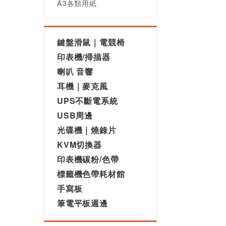
A3各類用紙
鍵盤滑鼠｜電競椅
印表機/掃描器
喇叭 音響
耳機｜麥克風
UPS不斷電系統
USB周邊
光碟機｜燒錄片
KVM切換器
印表機碳粉/色帶
標籤機色帶耗材館
手寫板
筆電平板週邊