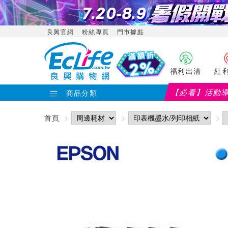
良興官網
粉絲專頁
門市據點
福利出清
紅
【必看】活動
商品分類
首頁