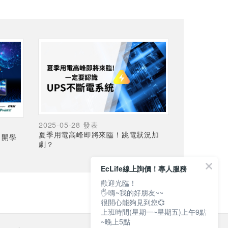
2025-05-28 發表
夏季用電高峰即將來臨！跳電狀況加
，開學
劇？
EcLife線上詢價！專人服務
歡迎光臨！
🖐嗨~我的好朋友~~
很開心能夠見到您💞
上班時間(星期一~星期五)上午9點
~晚上5點