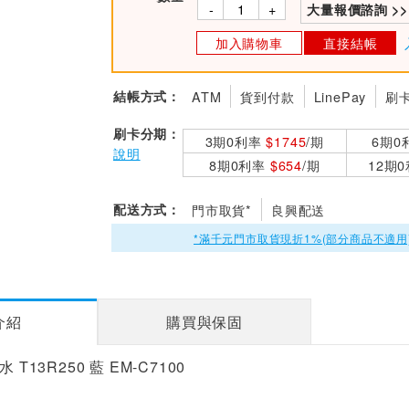
-
+
大量報價諮詢 >>
加入購物車
直接結帳
結帳方式：
ATM
貨到付款
LinePay
刷
刷卡分期：
3期0利率
$1745
/期
6期0
說明
8期0利率
$654
/期
12期
配送方式：
門市取貨*
良興配送
*滿千元門市取貨現折1%(部分商品不適用
介紹
購買與保固
 T13R250 藍 EM-C7100