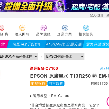
登入/註冊
利加購
達人開箱
品牌旗艦
企業方案
報價諮詢
導覽
宅配滿2千折2%
AI PC時代 全面升級
電力保護選
適用EM-C7100
產品
EPSON 原廠墨水 T13R250 藍 EM-
宅配到府
門市取貨
F5051735
● 適用機型：EM-C7100
*非台灣愛普生原廠出售之墨水商品，包含平