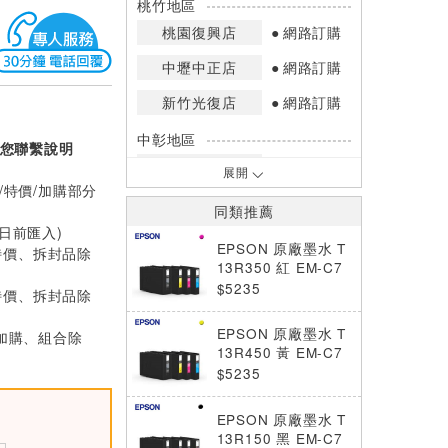
桃竹地區
桃園復興店
網路訂購
中壢中正店
網路訂購
新竹光復店
網路訂購
中彰地區
您聯繫說明
台中英才店
網路訂購
展開
/特價/加購部分
嘉南地區
同類推薦
高雄中華店
網路訂購
0日前匯入)
EPSON 原廠墨水 T
特價、拆封品除
高雄鳳山店
網路訂購
13R350 紅 EM-C7
100
$5235
特價、拆封品除
*庫存數量：網路訂購(0)、少量庫存
(1~2)、現貨充足(3以上)。
EPSON 原廠墨水 T
(加購、組合除
*門市庫存以店內實際數量為準，可使
13R450 黃 EM-C7
用專人服務或撥打門市電話洽詢。
100
$5235
EPSON 原廠墨水 T
13R150 黑 EM-C7