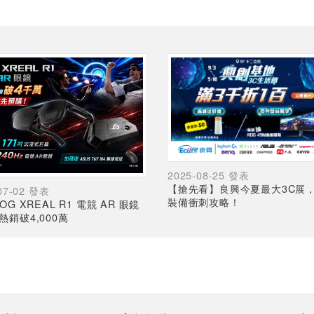
2025-08-25 發表
【搶先看】良興今夏最大3C展
07-02 發表
裝備衝刺攻略！
OG XREAL R1 電競 AR 眼鏡
熱銷破4,000萬