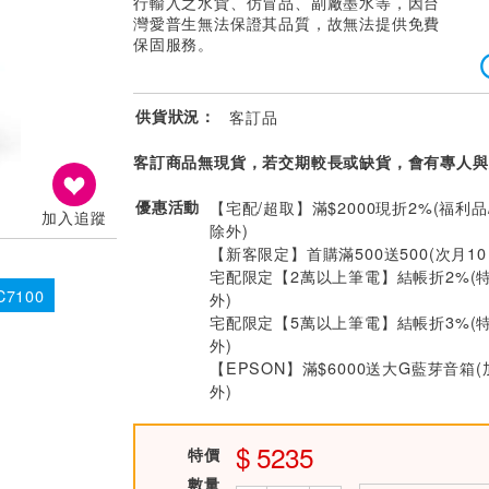
行輸入之水貨、仿冒品、副廠墨水等，因台
灣愛普生無法保證其品質，故無法提供免費
保固服務。
供貨狀況：
客訂品
客訂商品無現貨，若交期較長或缺貨，會有專人與
優惠活動
【宅配/超取】滿$2000現折2%(福利品
加入追蹤
除外)
【新客限定】首購滿500送500(次月1
宅配限定【2萬以上筆電】結帳折2%(
7100
外)
宅配限定【5萬以上筆電】結帳折3%(
外)
【EPSON】滿$6000送大G藍芽音箱
外)
5235
特價
數量