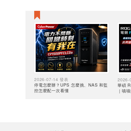
2026-07-14 發表
2026-
停電怎麼辦？UPS 怎麼挑、NAS 和監
華碩 R
控怎麼配一次看懂
｜嘖嘖