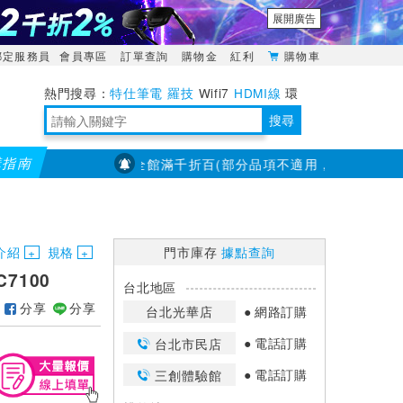
展開廣告
綁定服務員
會員專區
訂單查詢
購物金
紅利
購物車
特仕筆電
羅技
Wifi7
HDMI線
環
境量測
明緯POWER
搜尋
購指南
【PX大通】全館滿千折百(部分品項不適用，滿2千折200...
靈活多變的分離式設計
TypeC安全電源延長線
日除濕15L，19坪適用
華碩 ROG Falcata 電競鍵盤
WTR-1500C行動無線影音傳輸器
電源百寶袋-你要的這裡通通有
行動電源【BSMI認證專區】
owon電子測量與智能儀器專家
介紹
規格
門市庫存
據點查詢
C7100
台北地區
分享
分享
台北光華店
網路訂購
電話訂購
台北市民店
電話訂購
三創體驗館