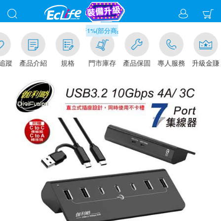
滿千元門市取貨現折1%(部分商品不適用)-請點我看
追蹤
產品介紹
規格
門市庫存
產品保固
專人服務
升級金賺