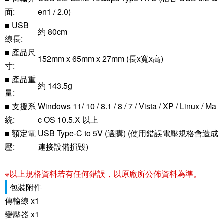
面:
en1 / 2.0)
■ USB
約 80cm
線長:
■ 產品尺
152mm x 65mm x 27mm (長x寬x高)
寸:
■ 產品重
約 143.5g
量:
■ 支援系
Windows 11/ 10 / 8.1 / 8 / 7 / Vista / XP / Linux / Ma
統:
c OS 10.5.X 以上
■ 額定電
USB Type-C to 5V (選購) (使用錯誤電壓規格會造成
壓:
連接設備損毀)
※以上規格資料若有任何錯誤，以原廠所公佈資料為準。
包裝附件
傳輸線 x1
變壓器 x1