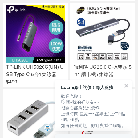
TP-LINK UH5020C(UN) U
伽利略 USB3.0 C+A雙頭 5
SB Type-C 5合1集線器
in1 讀卡機+集線器
$499
$469
EcLife線上詢價！專人服務
歡迎光臨！
🖐嗨~我的好朋友~~
很開心能夠見到您💞
上班時間(星期一~星期五)上午9點
~晚上5點
如有任何問題，歡迎與我們聯絡。