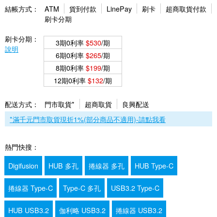
結帳方式：
ATM
貨到付款
LinePay
刷卡
超商取貨付款
刷卡分期
刷卡分期：
3期0利率
$530
/期
說明
6期0利率
$265
/期
8期0利率
$199
/期
12期0利率
$132
/期
配送方式：
門市取貨*
超商取貨
良興配送
*滿千元門市取貨現折1%(部分商品不適用)-請點我看
熱門快搜：
Digifusion
HUB 多孔
捲線器 多孔
HUB Type-C
捲線器 Type-C
Type-C 多孔
USB3.2 Type-C
HUB USB3.2
伽利略 USB3.2
捲線器 USB3.2