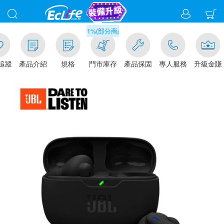
滿千元門市取貨現折1%(部分商品不適用)-請點我看
追蹤
產品介紹
規格
門市庫存
產品保固
專人服務
升級金賺