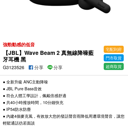
強勁動感的低音
宅配到府
【JBL】Wave Beam 2 真無線降噪藍
門市取貨
牙耳機 黑
超商取貨
G3123526
分享
分享
● 全新升級 ANC主動降噪
● JBL Pure Bass音效
● 符合人體工學設計，佩戴倍感舒適
● 共40小時撥放時間，10分鐘快充
● IP54防水防塵
● 內建4個麥克風，有效放大您的發話聲音雨降低周遭環境聲音，讓您
輕鬆通話彷若面談