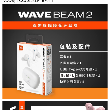
NCC碼：CCAK24LP1570T1