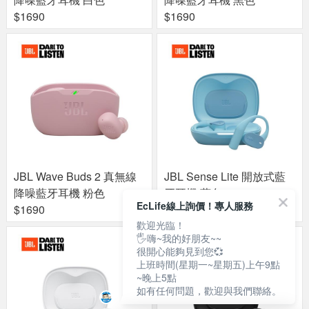
$1690
$1690
JBL Wave Buds 2 真無線
JBL Sense Lite 開放式藍
降噪藍牙耳機 粉色
牙耳機 藍色
EcLife線上詢價！專人服務
$1690
$2990
歡迎光臨！
🖐嗨~我的好朋友~~
很開心能夠見到您💞
上班時間(星期一~星期五)上午9點
~晚上5點
如有任何問題，歡迎與我們聯絡。