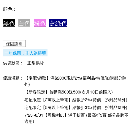
顏色 :
黑色
白色
粉
色
藍綠
色
保固說明
一年保固，非人為損壞
供貨狀況：
正常供貨
優惠活動：
【宅配/超取】滿$2000現折2%(福利品/特價/加購部分除
外)
【新客限定】首購滿500送500(次月10日前匯入)
宅配限定【2萬以上筆電】結帳折2%(特價、拆封品除外)
宅配限定【5萬以上筆電】結帳折3%(特價、拆封品除外)
7/23~8/31【耳機喇叭】滿千折百 (最高折3百 部分品牌不
適用)