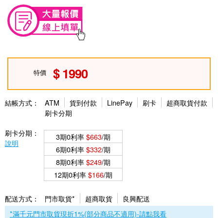
1990
特價
結帳方式：
ATM
貨到付款
LinePay
刷卡
超商取貨付款
刷卡分期
刷卡分期：
3期0利率
$663
/期
說明
6期0利率
$332
/期
8期0利率
$249
/期
12期0利率
$166
/期
配送方式：
門市取貨*
超商取貨
良興配送
*滿千元門市取貨現折1%(部分商品不適用)-請點我看