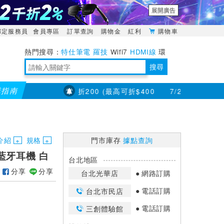
展開廣告
綁定服務員
會員專區
訂單查詢
購物金
紅利
購物車
特仕筆電
羅技
Wifi7
HDMI線
環
境量測
明緯POWER
搜尋
購指南
款單筆滿8000折200 (最高可折$400
7/23~8/31【耳機喇
靈活多變的分離式設計
TypeC安全電源延長線
日除濕15L，19坪適用
華碩 ROG Falcata 電競鍵盤
WTR-1500C行動無線影音傳輸器
電源百寶袋-你要的這裡通通有
行動電源【BSMI認證專區】
owon電子測量與智能儀器專家
介紹
規格
門市庫存
據點查詢
噪藍牙耳機 白
台北地區
分享
分享
台北光華店
網路訂購
電話訂購
台北市民店
電話訂購
三創體驗館