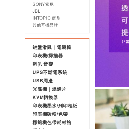
SONY索尼
JBL
INTOPIC 廣鼎
其他耳機品牌
鍵盤滑鼠｜電競椅
印表機/掃描器
喇叭 音響
UPS不斷電系統
USB周邊
光碟機｜燒錄片
KVM切換器
印表機墨水/列印相紙
印表機碳粉/色帶
標籤機色帶耗材館