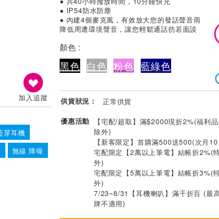
● 共40小時撥放時間，10分鐘快充
● IP54防水防塵
● 內建4個麥克風，有效放大您的發話聲音雨
降低周遭環境聲音，讓您輕鬆通話彷若面談
顏色 :
黑色
白色
粉
色
藍綠
色
加入追蹤
供貨狀況：
正常供貨
優惠活動
【宅配/超取】滿$2000現折2%(福利品
除外)
藍芽耳機
【新客限定】首購滿500送500(次月1
芽
無線 降噪
宅配限定【2萬以上筆電】結帳折2%(
外)
宅配限定【5萬以上筆電】結帳折3%(
外)
7/23~8/31【耳機喇叭】滿千折百 (最
牌不適用)