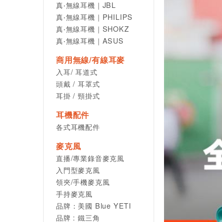
真‧無線耳機｜JBL
真‧無線耳機｜PHILIPS
真‧無線耳機｜SHOKZ
真‧無線耳機｜ASUS
商用無線/有線耳麥
入耳/ 耳道式
頭戴 / 耳罩式
耳掛 / 頸掛式
耳機配件
各式耳機配件
麥克風
直播/專業錄音麥克風
入門型麥克風
領夾/手機麥克風
手持麥克風
品牌：美國 Blue YETI
品牌 : 鐵三角