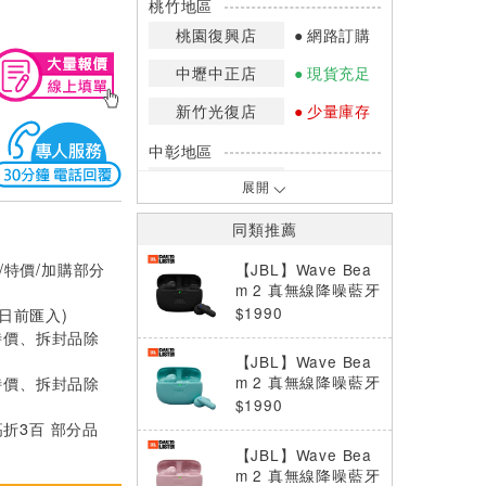
桃竹地區
桃園復興店
網路訂購
中壢中正店
現貨充足
新竹光復店
少量庫存
中彰地區
台中英才店
少量庫存
展開
嘉南地區
同類推薦
高雄中華店
少量庫存
/特價/加購部分
【JBL】Wave Bea
高雄鳳山店
少量庫存
m 2 真無線降噪藍牙
耳機 黑
$1990
0日前匯入)
*庫存數量：網路訂購(0)、少量庫存
特價、拆封品除
(1~2)、現貨充足(3以上)。
【JBL】Wave Bea
*門市庫存以店內實際數量為準，可使
特價、拆封品除
m 2 真無線降噪藍牙
用專人服務或撥打門市電話洽詢。
耳機 藍
$1990
高折3百 部分品
【JBL】Wave Bea
m 2 真無線降噪藍牙