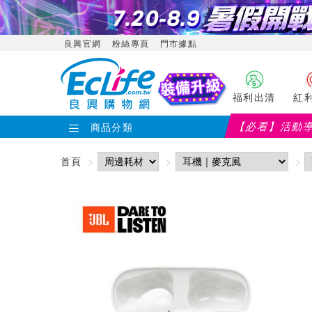
良興官網
粉絲專頁
門市據點
福利出清
紅
【必看】活動
商品分類
【PX
首頁