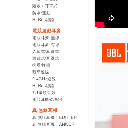
頭戴 / 耳罩式
防水/運動
Hi-Res認證
電競遊戲耳麥
電競耳麥-無線
電競耳麥-有線
入耳式/耳道式
頭戴式/耳罩式
抗噪/降噪
藍牙連線
2.4GHz連線
Hi-Res認證
7.1環繞音效
電競耳機架/配件
真‧無線耳機
真‧無線耳機｜EDIFIER
真‧無線耳機｜ANKER