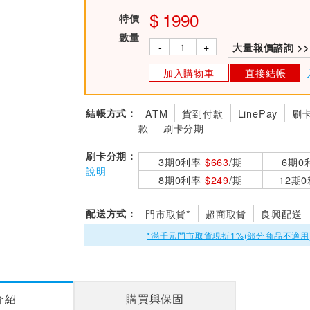
1990
特價
數量
-
+
大量報價諮詢 >>
加入購物車
直接結帳
結帳方式：
ATM
貨到付款
LinePay
刷
款
刷卡分期
刷卡分期：
3期0利率
$663
/期
6期0
說明
8期0利率
$249
/期
12期
配送方式：
門市取貨*
超商取貨
良興配送
*滿千元門市取貨現折1%(部分商品不適用
介紹
購買與保固