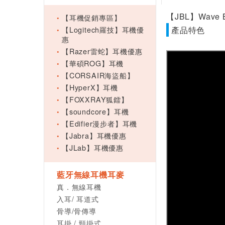
【JBL】Wave
【耳機促銷專區】
【Logitech羅技】耳機優
產品特色
惠
【Razer雷蛇】耳機優惠
【華碩ROG】耳機
【CORSAIR海盜船】
【HyperX】耳機
【FOXXRAY狐鐳】
【soundcore】耳機
【Edifier漫步者】耳機
【Jabra】耳機優惠
【JLab】耳機優惠
藍牙無線耳機耳麥
真．無線耳機
入耳/ 耳道式
骨導/骨傳導
耳掛 / 頸掛式