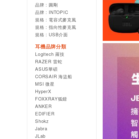
品牌 : 圓剛
品牌 : INTOPIC
規格 : 電容式麥克風
規格 : 指向性麥克風
規格 : USB介面
耳機品牌分類
Logitech 羅技
RAZER 雷蛇
ASUS華碩
CORSAIR 海盜船
MSI 微星
HyperX
FOXXRAY狐鐳
ANKER
EDIFIER
Shokz
Jabra
JLab