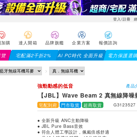
登入/註冊
利加購
達人開箱
品牌旗艦
企業方案
報價諮詢
導覽
宅配滿2千折2%
AI PC時代 全面升級
電力保護選
大通】全館滿千折百(部分品項不適用，滿2千折200...)
儀錶指定
強勁動感的低音
產品
【JBL】Wave Beam 2 真無線降
宅配到府
門市取貨
超商取貨
G3123527
● 全新升級 ANC主動降噪
● JBL Pure Bass音效
● 符合人體工學設計，佩戴倍感舒適