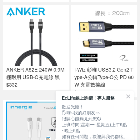
ANKER A82E 240W 0.9M
I-Wiz 彰唯 USB3.2 Gen2 T
極耐用 USB-C充電線 黑
ype-A公轉Type-C公 PD 60
$332
W 充電數據線
$329
EcLife線上詢價！專人服務
歡迎光臨！
🖐嗨~我的好朋友~~
很開心能夠見到您💞
上班時間(星期一~星期五)上午9點
~晚上5點
如有任何問題，歡迎與我們聯絡。