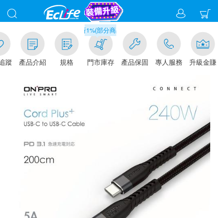
滿千元門市取貨現折1%(部分商品不適用)-請點我看
追蹤
產品介紹
規格
門市庫存
產品保固
專人服務
升級金賺