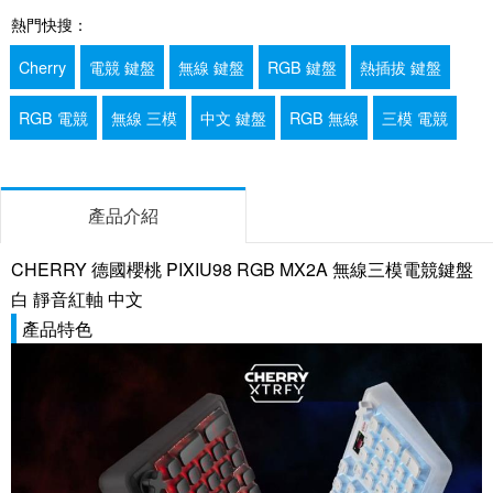
熱門快搜：
Cherry
電競 鍵盤
無線 鍵盤
RGB 鍵盤
熱插拔 鍵盤
RGB 電競
無線 三模
中文 鍵盤
RGB 無線
三模 電競
產品介紹
CHERRY 德國櫻桃 PIXIU98 RGB MX2A 無線三模電競鍵盤
白 靜音紅軸 中文
產品特色