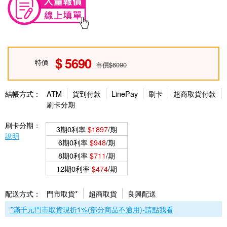
5690
特價
市價$6090
結帳方式：
ATM
貨到付款
LinePay
刷卡
超商取貨付款
刷卡分期
刷卡分期：
3期0利率
$1897
/期
說明
6期0利率
$948
/期
8期0利率
$711
/期
12期0利率
$474
/期
配送方式：
門市取貨*
超商取貨
良興配送
*滿千元門市取貨現折1%(部分商品不適用)-請點我看