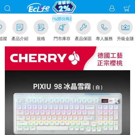
滿千元門市取貨現折1%(部分商品不適用)-請點我看
追蹤
產品介紹
規格
門市庫存
產品保固
專人服務
升級金賺