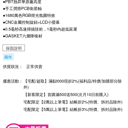
●PBT熱昇華原廠高度
●手工潤滑PCB衛星軸
●1680萬色RGB燈光氛圍特效
●CNC金屬控制旋鈕+LCD小螢幕
●0.5毫秒高速掃描技術，1毫秒內超低延遲
●GASKET六層降噪材
保固說明
兩年
供貨狀況：
正常供貨
優惠活動：
【宅配/超取】滿$2000現折2%(福利品/特價/加購部分除
外)
【新客限定】首購滿500送500(次月10日前匯入)
宅配限定【2萬以上筆電】結帳折2%(特價、拆封品除外)
宅配限定【5萬以上筆電】結帳折3%(特價、拆封品除外)