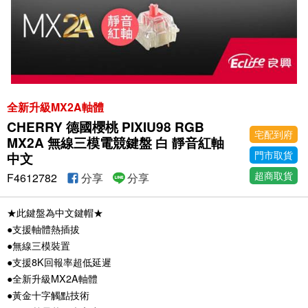
全新升級MX2A軸體
CHERRY 德國櫻桃 PIXIU98 RGB
宅配到府
MX2A 無線三模電競鍵盤 白 靜音紅軸
門市取貨
中文
超商取貨
F4612782
分享
分享
★此鍵盤為中文鍵帽★
●支援軸體熱插拔
●無線三模裝置
●支援8K回報率超低延遲
●全新升級MX2A軸體
●黃金十字觸點技術