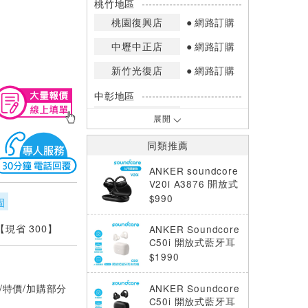
桃竹地區
桃園復興店
網路訂購
中壢中正店
網路訂購
新竹光復店
網路訂購
中彰地區
台中英才店
網路訂購
展開
嘉南地區
同類推薦
高雄中華店
網路訂購
ANKER soundcore
高雄鳳山店
網路訂購
V20i A3876 開放式
藍牙耳機 黑
$990
固
*庫存數量：網路訂購(0)、少量庫存
(1~2)、現貨充足(3以上)。
 【現省 300】
ANKER Soundcore
*門市庫存以店內實際數量為準，可使
C50i 開放式藍牙耳
用專人服務或撥打門市電話洽詢。
夾耳機D1101 - 雲
$1990
霧白
/特價/加購部分
ANKER Soundcore
C50i 開放式藍牙耳