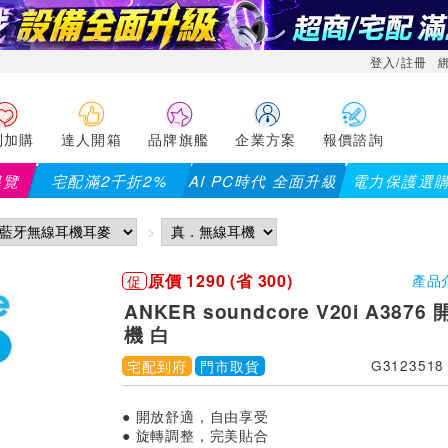
登入/註冊
利加購
達人開箱
品牌旗艦
企業方案
報價諮詢
導覽
宅配滿2千折2%
AI PC時代 全面升級
電力保護選
原價 1290 (省 300)
促
產品
ANKER soundcore V20i A387
機 白
宅配到府
門市取貨
G3123518
● 開放舒適，自由享受
● 旋轉調整，完美貼合