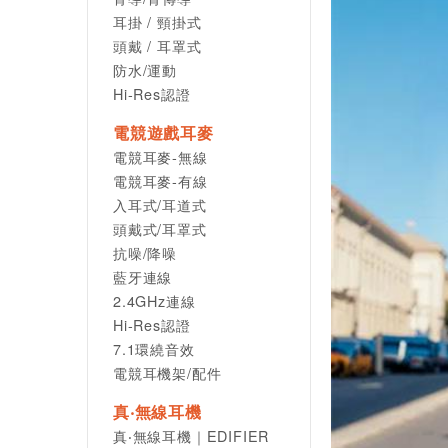
耳掛 / 頸掛式
頭戴 / 耳罩式
防水/運動
Hi-Res認證
電競遊戲耳麥
電競耳麥-無線
電競耳麥-有線
入耳式/耳道式
頭戴式/耳罩式
抗噪/降噪
藍牙連線
2.4GHz連線
Hi-Res認證
7.1環繞音效
電競耳機架/配件
真‧無線耳機
真‧無線耳機｜EDIFIER