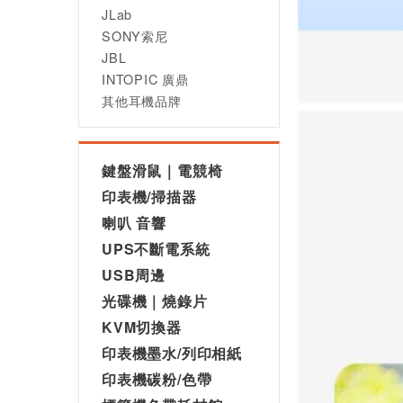
JLab
SONY索尼
JBL
INTOPIC 廣鼎
其他耳機品牌
鍵盤滑鼠｜電競椅
印表機/掃描器
喇叭 音響
UPS不斷電系統
USB周邊
光碟機｜燒錄片
KVM切換器
印表機墨水/列印相紙
印表機碳粉/色帶