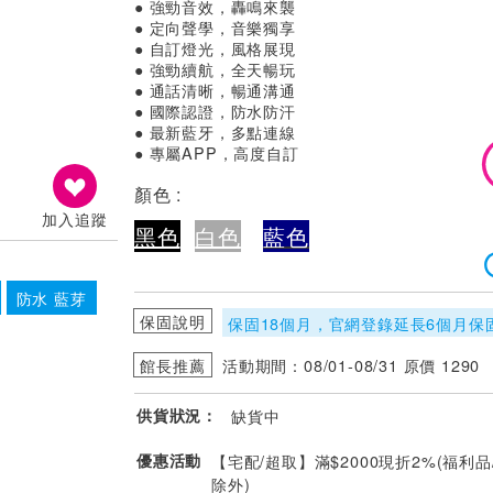
● 強勁音效，轟鳴來襲
● 定向聲學，音樂獨享
● 自訂燈光，風格展現
● 強勁續航，全天暢玩
● 通話清晰，暢通溝通
● 國際認證，防水防汗
● 最新藍牙，多點連線
● 專屬APP，高度自訂
顏色 :
加入追蹤
黑色
白色
藍
色
防水 藍芽
保固說明
保固18個月，官網登錄延長6個月保
館長推薦
活動期間：08/01-08/31 原價 1290
供貨狀況：
缺貨中
優惠活動
【宅配/超取】滿$2000現折2%(福利品
除外)