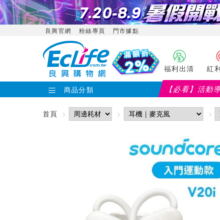
良興官網
粉絲專頁
門市據點
福利出清
紅
【必看】活動
商品分類
首頁