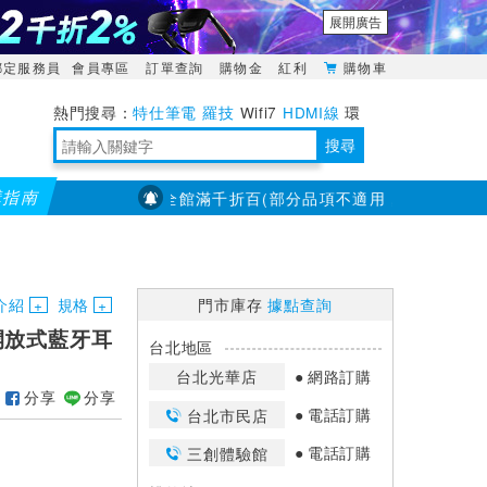
展開廣告
綁定服務員
會員專區
訂單查詢
購物金
紅利
購物車
特仕筆電
羅技
Wifi7
HDMI線
環
境量測
明緯POWER
搜尋
購指南
【PX大通】全館滿千折百(部分品項不適用，滿2千折200...)
靈活多變的分離式設計
TypeC安全電源延長線
日除濕15L，19坪適用
華碩 ROG Falcata 電競鍵盤
WTR-1500C行動無線影音傳輸器
電源百寶袋-你要的這裡通通有
行動電源【BSMI認證專區】
owon電子測量與智能儀器專家
介紹
規格
門市庫存
據點查詢
6 開放式藍牙耳
台北地區
台北光華店
網路訂購
分享
分享
電話訂購
台北市民店
電話訂購
三創體驗館