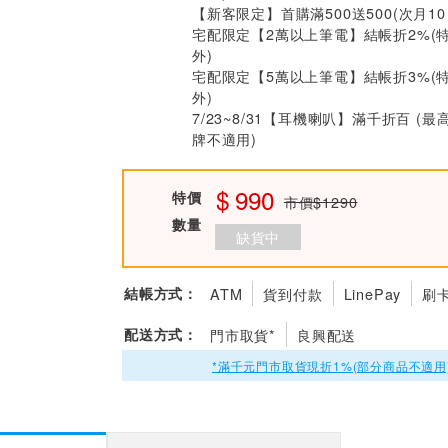
【新客限定】首購滿500送500(次月1
宅配限定【2萬以上筆電】結帳折2%(
外)
宅配限定【5萬以上筆電】結帳折3%(
外)
7/23~8/31【耳機喇叭】滿千折百 (最
牌不適用)
990
特價
市價$1290
數量
缺貨中
結帳方式：
ATM
貨到付款
LinePay
刷
配送方式：
門市取貨*
良興配送
*滿千元門市取貨現折1%(部分商品不適用