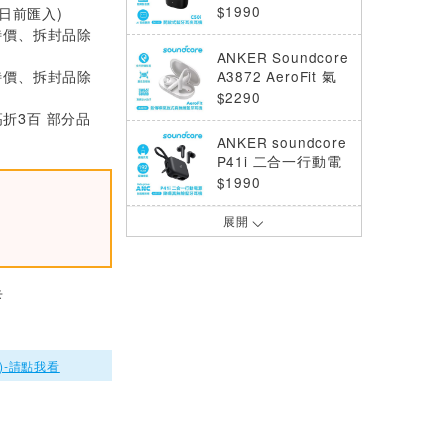
夾耳機D1101 - 星
$1990
0日前匯入)
墨黑
特價、拆封品除
ANKER Soundcore
特價、拆封品除
A3872 AeroFit 氣
傳導開放式真無線藍
$2290
牙耳機 韻動白
高折3百 部分品
ANKER soundcore
P41i 二合一行動電
源降噪真無線藍牙耳
$1990
機 勁電黑
展開
SHOKZ OpenDots
ONE E310 開放式
耳夾藍牙耳機-星際
$5990
白
卡
ANKER soundcore
Liberty 5 降噪真無
線藍牙耳機 金
$2690
)-請點我看
ANKER Soundcore
A3388 Aeroclip 開
放式藍牙耳夾耳機
$2690