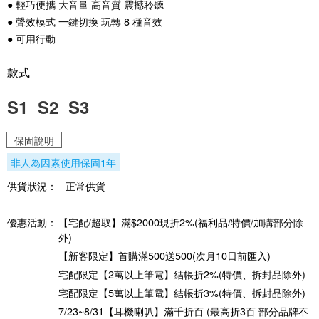
● 輕巧便攜 大音量 高音質 震撼聆聽
● 聲效模式 一鍵切換 玩轉 8 種音效
● 可用行動
款式
S1
S2
S3
保固說明
非人為因素使用保固1年
供貨狀況：
正常供貨
優惠活動：
【宅配/超取】滿$2000現折2%(福利品/特價/加購部分除
外)
【新客限定】首購滿500送500(次月10日前匯入)
宅配限定【2萬以上筆電】結帳折2%(特價、拆封品除外)
宅配限定【5萬以上筆電】結帳折3%(特價、拆封品除外)
7/23~8/31【耳機喇叭】滿千折百 (最高折3百 部分品牌不