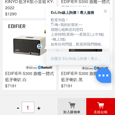
KINYO 藍牙K歌小音箱 KY-
EDIFIER S300 旗艦一體式
2022
藍牙喇叭 咖啡色
EcLife線上詢價！專人服務
$1290
$7191
歡迎光臨！
🖐嗨~我的好朋友~~
很開心能夠見到您💞
上班時間(星期一~星期五)上午9點
~晚上5點
如有任何問題，歡迎與我們聯絡。
回覆至 EcLife線上詢價！專人服務
EDIFIER S300 旗艦一體式
EDIFIER S300 旗艦一體式
藍牙喇叭 白
藍牙喇叭 黑
$7191
$7191
關於良興
粉絲專頁
門市據點
-
+
加入購物車
直接結帳
© 2017 Liang Shing EcLife Corp.