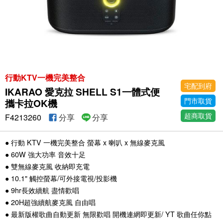
行動KTV一機完美整合
宅配到府
IKARAO 愛克拉 SHELL S1一體式便
門市取貨
攜卡拉OK機
超商取貨
F4213260
分享
分享
● 行動 KTV 一機完美整合 螢幕 x 喇叭 x 無線麥克風
● 60W 強大功率 音效十足
● 雙無線麥克風 收納即充電
● 10.1" 觸控螢幕/可外接電視/投影機
● 9hr長效續航 盡情歡唱
● 20H超強續航麥克風 自由唱
● 最新版權歌曲自動更新 無限歡唱 開機連網即更新/ YT 歌曲任你點