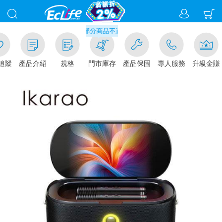
滿千元門市取貨現折1%(部分商品不適用)-請點我看
追蹤
產品介紹
規格
門市庫存
產品保固
專人服務
升級金賺