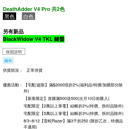
DeathAdder V4 Pro 共2色
黑色
白色
另有新品
BlackWidow V4 TKL 鍵盤
保固說明
兩年
供貨狀況：
正常供貨
優惠活動：
【宅配/超取】滿$2000現折2%(福利品/特價/加購部分除
外)
【新客限定】首購滿500送500(次月10日前匯入)
宅配限定【2萬以上筆電】結帳折2%(特價、拆封品除外)
宅配限定【5萬以上筆電】結帳折3%(特價、拆封品除外)
8/3~8/12【雷蛇Razer】滿3千折250 (限折乙次，特價品
不適用)