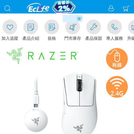
00
滿千元門市取貨現折1%(部分商品不適
加入追蹤
產品介紹
規格
門市庫存
產品保固
專人服務
升