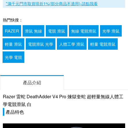
*滿千元門市取貨現折1%(部分商品不適用)-請點我看
熱門快搜：
RAZER
滑鼠 無線
電競 滑鼠
無線 電競滑鼠
光學 滑鼠
輕量 滑鼠
電競滑鼠 光學
人體工學 滑鼠
輕量 電競滑鼠
光學 電競
產品介紹
Razer 雷蛇 DeathAdder V4 Pro 煉獄奎蛇 超輕量無線人體工
學電競滑鼠 白
產品特色