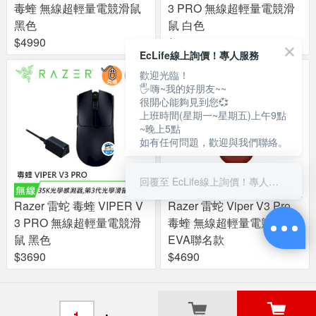
毒蝰 無線超輕量電競滑鼠
3 PRO 無線超輕量電競滑
黑色
鼠 白色
$4990
$3690
EcLife線上詢價！專人服務
歡迎光臨！
🖐嗨~我的好朋友~~
很開心能夠見到您💞
上班時間(星期一~星期五)上午9點
~晚上5點
如有任何問題，歡迎與我們聯絡。
回覆至 EcLife線上詢價！專人服務
Razer 雷蛇 毒蝰 VIPER V
Razer 雷蛇 Viper V3 Pro
3 PRO 無線超輕量電競滑
毒蝰 無線超輕量電競滑鼠
鼠 黑色
EVA聯名款
$3690
$4690
關於良興
粉絲專頁
門市據點
-
+