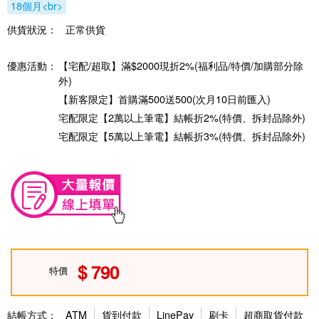
18個月<br>
供貨狀況：
正常供貨
優惠活動：
【宅配/超取】滿$2000現折2%(福利品/特價/加購部分除
外)
【新客限定】首購滿500送500(次月10日前匯入)
宅配限定【2萬以上筆電】結帳折2%(特價、拆封品除外)
宅配限定【5萬以上筆電】結帳折3%(特價、拆封品除外)
790
特價
結帳方式：
ATM
貨到付款
LinePay
刷卡
超商取貨付款