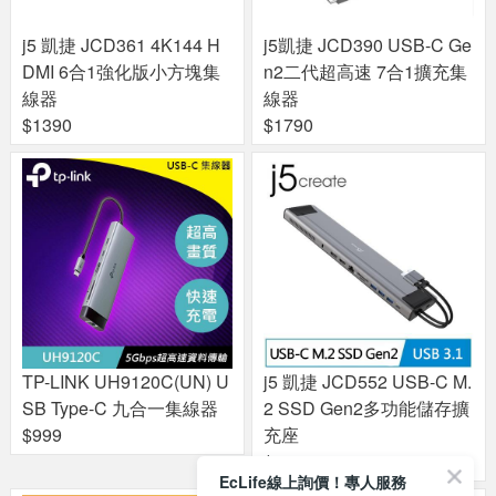
j5 凱捷 JCD361 4K144 H
j5凱捷 JCD390 USB-C Ge
DMI 6合1強化版小方塊集
n2二代超高速 7合1擴充集
線器
線器
$1390
$1790
TP-LINK UH9120C(UN) U
j5 凱捷 JCD552 USB-C M.
SB Type-C 九合一集線器
2 SSD Gen2多功能儲存擴
$999
充座
$1290
EcLife線上詢價！專人服務