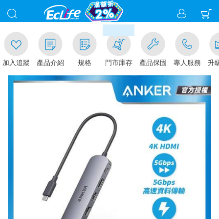
00
滿千元門市取貨現折1%(部分商品不
加入追蹤
產品介紹
規格
門市庫存
產品保固
專人服務
升