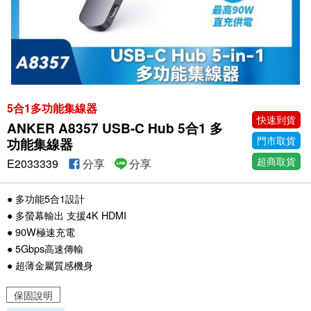
5合1多功能集線器
快速到貨
ANKER A8357 USB-C Hub 5合1 多
門市取貨
功能集線器
超商取貨
E2033339
分享
分享
● 多功能5合1設計
● 多螢幕輸出 支援4K HDMI
● 90W極速充電
● 5Gbps高速傳輸
● 超薄金屬質感機身
保固說明