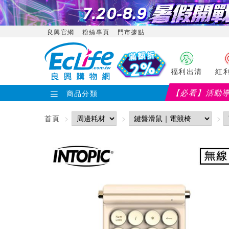
良興官網
粉絲專頁
門市據點
福利出清
紅
【必看】活動
商品分類
首頁