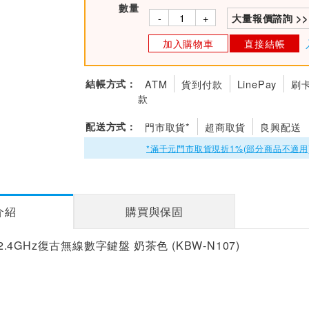
數量
-
+
大量報價諮詢 >>
加入購物車
直接結帳
結帳方式：
ATM
貨到付款
LinePay
刷
款
配送方式：
門市取貨*
超商取貨
良興配送
*滿千元門市取貨現折1%(部分商品不適用
介紹
購買與保固
 2.4GHz復古無線數字鍵盤 奶茶色 (KBW-N107)