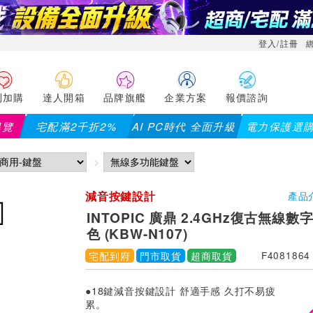
登入/註冊
利加購
達人開箱
品牌旗艦
企業方案
報價諮詢
導覽
宅配滿2千折2%
AI PC時代 全面升級
電力保護選
減音按鍵設計
產品
INTOPIC 廣鼎 2.4GHz復古無線數
色 (KBW-N107)
宅配到府
門市取貨
超商取貨
F4081864
●18鍵減音按鍵設計 舒適手感 久打不易疲
累。