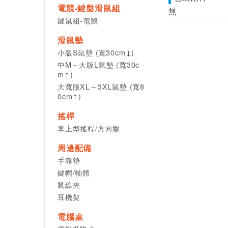
電競-鍵盤滑鼠組
無
鍵鼠組-電競
滑鼠墊
小版S鼠墊 (寬30cm↓)
中M～大版L鼠墊 (寬30c
m↑)
大寬版XL～3XL鼠墊 (寬8
0cm↑)
搖桿
掌上型搖桿/方向盤
周邊配備
手靠墊
鍵帽/軸體
鼠線夾
耳機架
電腦桌