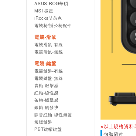
ASUS ROG華碩
MSI 微星
iRocks艾芮克
電競椅/辦公椅配件
電競-滑鼠
電競滑鼠-有線
電競滑鼠-無線
電競-鍵盤
電競鍵盤-有線
電競鍵盤-無線
青軸-敲擊感
紅軸-線性感
茶軸-觸擊感
銀軸-觸發快
靜音紅軸-線性無聲
短版鍵盤
※以上規格資料
PBT鍵帽鍵盤
包裝附件