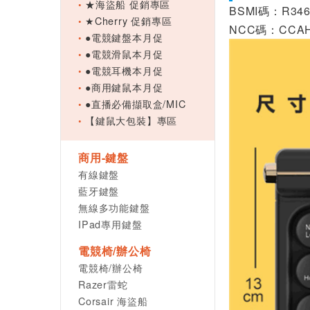
★海盜船 促銷專區
BSMI碼：R346
★Cherry 促銷專區
NCC碼：CCAH
●電競鍵盤本月促
●電競滑鼠本月促
●電競耳機本月促
●商用鍵鼠本月促
●直播必備擷取盒/MIC
【鍵鼠大包裝】專區
商用-鍵盤
有線鍵盤
藍牙鍵盤
無線多功能鍵盤
IPad專用鍵盤
電競椅/辦公椅
電競椅/辦公椅
Razer雷蛇
Corsair 海盜船