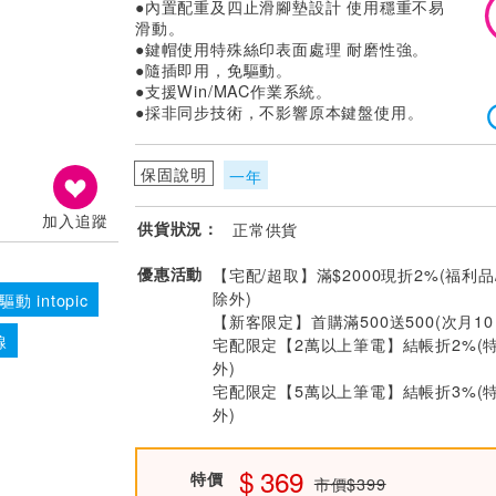
●內置配重及四止滑腳墊設計 使用穩重不易
滑動。
●鍵帽使用特殊絲印表面處理 耐磨性強。
●隨插即用，免驅動。
●支援Win/MAC作業系統。
●採非同步技術，不影響原本鍵盤使用。
保固說明
一年
加入追蹤
供貨狀況：
正常供貨
優惠活動
【宅配/超取】滿$2000現折2%(福利品
除外)
驅動 intopic
【新客限定】首購滿500送500(次月1
線
宅配限定【2萬以上筆電】結帳折2%(
外)
宅配限定【5萬以上筆電】結帳折3%(
外)
369
特價
市價$399