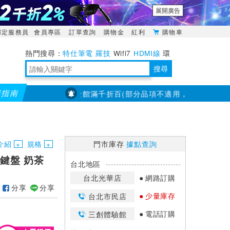
展開廣告
綁定服務員
會員專區
訂單查詢
購物金
紅利
購物車
特仕筆電
羅技
Wifi7
HDMI線
環
境量測
明緯POWER
搜尋
購指南
【PX大通】全館滿千折百(部分品項不適用，滿2千折200...)
靈活多變的分離式設計
TypeC安全電源延長線
日除濕15L，19坪適用
華碩 ROG Falcata 電競鍵盤
WTR-1500C行動無線影音傳輸器
電源百寶袋-你要的這裡通通有
行動電源【BSMI認證專區】
owon電子測量與智能儀器專家
介紹
規格
門市庫存
據點查詢
字鍵盤 奶茶
台北地區
台北光華店
網路訂購
分享
分享
少量庫存
台北市民店
電話訂購
三創體驗館