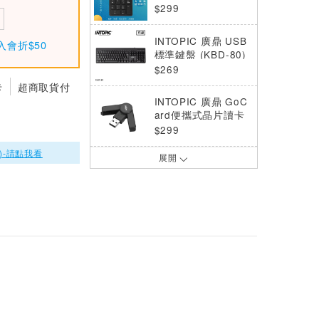
$299
INTOPIC 廣鼎 USB
入會折$50
標準鍵盤 (KBD-80)
$269
卡
超商取貨付
INTOPIC 廣鼎 GoC
ard便攜式晶片讀卡
機 CR-52
$299
)-請點我看
展開
CIE-305P K-Type
數字溫度計
$1260
伽利略 USB to RS-
422/485線-FTDI 1.
8M
$979
INTOPIC廣鼎 Type-
C轉HDMI 8K影音傳
輸線 CTH10
$599