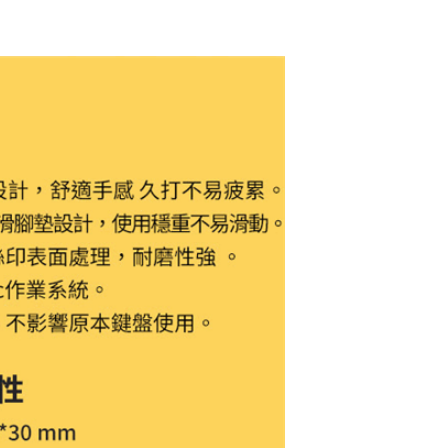
INTOPIC 廣鼎 USB
3.1 高速集線器 HB-
560
$499
INTOPIC 廣鼎 防潑
水多媒體有線鍵盤
黑 (KBD-102)
$349