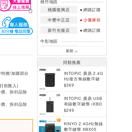
桃竹地區
桃園復興店
網路訂購
中壢中正店
少量庫存
新竹光復店
網路訂購
中彰地區
台中英才店
現貨充足
展開
嘉南地區
同類推薦
高雄中華店
網路訂購
/特價/加購部分
INTOPIC 廣鼎 2.4G
高雄鳳山店
網路訂購
Hz復古無線數字鍵
盤 黑色 (KBW-N10
$369
0日前匯入)
*庫存數量：網路訂購(0)、少量庫存
7)
特價、拆封品除
(1~2)、現貨充足(3以上)。
INTOPIC 廣鼎 USB
*門市庫存以店內實際數量為準，可使
特價、拆封品除
有線數字鍵盤 (KBD
用專人服務或撥打門市電話洽詢。
-N108)
$249
KINYO 2.4GHz無線
數字鍵盤 KBX05