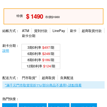
1490
特價
市價$1980
結帳方式：
ATM
貨到付款
LinePay
刷卡
超商取貨付款
刷卡分期
刷卡分期：
3期0利率
$497
/期
說明
6期0利率
$248
/期
8期0利率
$186
/期
12期0利率
$124
/期
配送方式：
門市取貨*
超商取貨
良興配送
*滿千元門市取貨現折1%(部分商品不適用)-請點我看
熱門快搜：