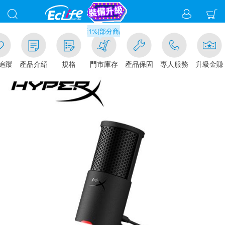
滿千元門市取貨現折1%(部分商品不適用)-請點我看
追蹤
產品介紹
規格
門市庫存
產品保固
專人服務
升級金賺