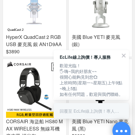
HyperX QuadCast 2 RGB
美國 Blue YETI 麥克風
USB 麥克風 銀 AN1D9AA
(銀)
$3890
$4490
EcLife線上詢價！專人服務
歡迎光臨！
🖐嗨~我的好朋友~~
很開心能夠見到您💞
上班時間(星期一~星期五)上午9點
~晚上5點
如有任何問題，歡迎與我們聯絡。
回覆至 EcLife線上詢價！專人服務
CORSAIR 海盜船 HS80 M
美國 Blue YETI Nano 麥克
AX WIRELESS 無線耳機
風 (黑)