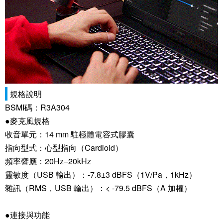
規格說明
BSMI碼：R3A304
●麥克風規格
收音單元：14 mm 駐極體電容式膠囊
指向型式：心型指向（Cardioid）
頻率響應：20Hz–20kHz
靈敏度（USB 輸出）：-7.8±3 dBFS（1V/Pa，1kHz）
雜訊（RMS，USB 輸出）：< -79.5 dBFS（A 加權）
●連接與功能