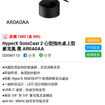
原價 1980 (省 490)
促
宅配到府
HyperX SoloCast 2 心型指向桌上型
門市取貨
麥克風 黑 AR0A0AA
超商取貨
G3090110
分享
分享
●內建防震架與防噴濾網，呈現清晰音質
●即插即用，無需額外配件
●搭配 HyperX NGENUITY 軟體調整音訊濾波
●一鍵靜音設計，LED 指示燈顯示狀態
●USB-C 連接，快速安裝使用
●相容 3/8” 與 5/8” 麥克風支架螺紋
●24-bit / 96kHz 錄音室等級音質