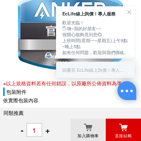
EcLife線上詢價！專人服務
歡迎光臨！
🖐嗨~我的好朋友~~
很開心能夠見到您💞
上班時間(星期一~星期五)上午9點
~晚上5點
如有任何問題，歡迎與我們聯絡。
回覆至 EcLife線上詢價！專人服務
※以上規格資料若有任何錯誤，以原廠所公佈資料為準。
包裝附件
依實際包裝內容
同類推薦
-
+
加入購物車
直接結帳