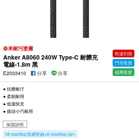
奈米耐污塗層
快速到貨
Anker A8060 240W Type-C 耐髒充
門市取貨
電線-1.8m 黑
超商取貨
E2033410
分享
分享
● 抗髒耐汙
● 柔韌耐用
● 低溫快充
● 接頭小巧耐用
保固說明
18 months(官網登錄+6 months)<br>