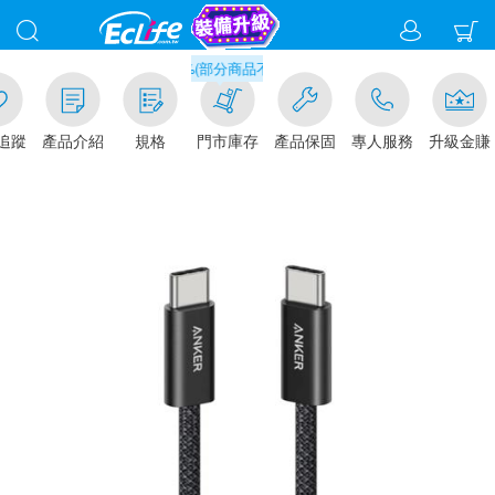
滿千元門市取貨現折1%(部分商品不適用)-請點我看
追蹤
產品介紹
規格
門市庫存
產品保固
專人服務
升級金賺