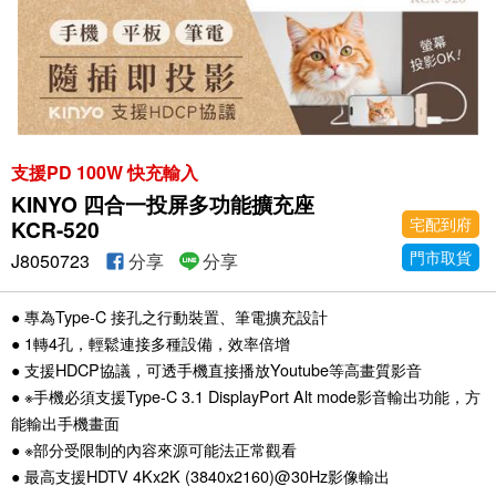
支援PD 100W 快充輸入
KINYO 四合一投屏多功能擴充座
宅配到府
KCR-520
門市取貨
J8050723
分享
分享
● 專為Type-C 接孔之行動裝置、筆電擴充設計
● 1轉4孔，輕鬆連接多種設備，效率倍增
● 支援HDCP協議，可透手機直接播放Youtube等高畫質影音
● ※手機必須支援Type-C 3.1 DisplayPort Alt mode影音輸出功能，方
能輸出手機畫面
● ※部分受限制的內容來源可能法正常觀看
● 最高支援HDTV 4Kx2K (3840x2160)@30Hz影像輸出