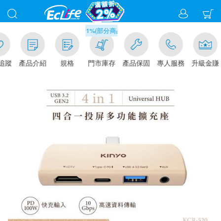
滿千元門市取貨現折1%(部分商品不適用)-請點我看
追蹤
產品介紹
規格
門市庫存
產品保固
專人服務
升級金賺