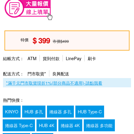
399
特價
市價$499
結帳方式：
ATM
貨到付款
LinePay
刷卡
配送方式：
門市取貨*
良興配送
*滿千元門市取貨現折1%(部分商品不適用)-請點我看
熱門快搜：
KINYO
HUB 多孔
捲線器 多孔
HUB Type-C
捲線器 Type-C
HUB 4K
捲線器 4K
捲線器 多功能