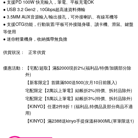
● 支援PD 100W 快充輸入，筆電、平板充電OK
● USB 3.2 Gen2，10Gbps超高速資料傳輸
● 3.5MM AUX音源輸入/輸出接孔，可外接喇叭、有線耳機等
● 支援OTG功能，行動裝置/平板可外接隨身碟、讀卡機、滑鼠、鍵盤
等使用
● 迷你輕量機身，收納攜帶無負擔
供貨狀況：
正常供貨
優惠活動：
【宅配/超取】滿$2000現折2%(福利品/特價/加購部分除
外)
【新客限定】首購滿500送500(次月10日前匯入)
宅配限定【2萬以上筆電】結帳折2%(特價、拆封品除外)
宅配限定【5萬以上筆電】結帳折3%(特價、拆封品除外)
【KINYO】任選2件9折！(福利品,特價品及部分商品不適
用)
【KINYO】滿2388送kinyo手提保溫杯900ML(單筆限送1)