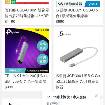
伽利略 USB-C 6in1 雙顯示
j5 凱捷 JCD371 USB-C 5
輸出多功能集線器 U6HDP
合1擴展迷你集線器
$1190
$690
TP-LINK UH9120C(UN) U
j5凱捷 JCD390 USB-C Ge
SB Type-C 九合一集線器
n2二代超高速 7合1擴充集
$999
線器
$1790
EcLife線上詢價！專人服務
歡迎光臨！