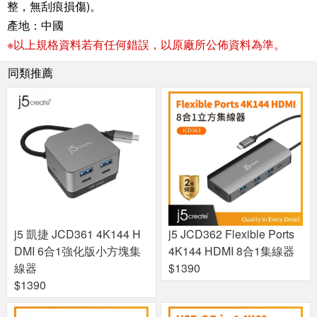
整，無刮痕損傷)。
產地：中國
※以上規格資料若有任何錯誤，以原廠所公佈資料為準。
同類推薦
j5 凱捷 JCD361 4K144 H
j5 JCD362 Flexible Ports
DMI 6合1強化版小方塊集
4K144 HDMI 8合1集線器
線器
$1390
$1390