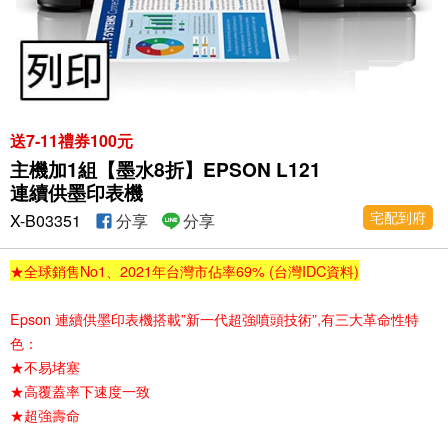
送7-11禮券100元
主機加1組【墨水8折】EPSON L121
連續供墨印表機
宅配到府
X-B03351
分享
分享
★全球銷售No1、2021年台灣市佔率69% (台灣IDC資料)
Epson 連續供墨印表機搭載”新一代超強噴頭技術”,有三大革命性特
色：
★不易堵塞
★高覆蓋率下速度一致
★超強壽命