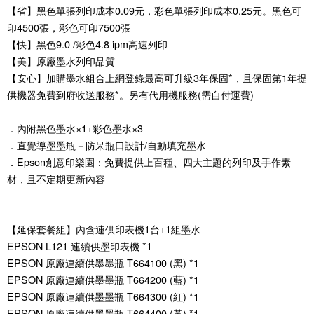
【省】黑色單張列印成本0.09元，彩色單張列印成本0.25元。黑色可
印4500張，彩色可印7500張
【快】黑色9.0 /彩色4.8 ipm高速列印
【美】原廠墨水列印品質
【安心】加購墨水組合上網登錄最高可升級3年保固*，且保固第1年提
供機器免費到府收送服務*。另有代用機服務(需自付運費)
．內附黑色墨水×1+彩色墨水×3
．直覺導墨墨瓶－防呆瓶口設計/自動填充墨水
．Epson創意印樂園：免費提供上百種、四大主題的列印及手作素
材，且不定期更新內容
【延保套餐組】內含連供印表機1台+1組墨水
EPSON L121 連續供墨印表機 *1
EPSON 原廠連續供墨墨瓶 T664100 (黑) *1
EPSON 原廠連續供墨墨瓶 T664200 (藍) *1
EPSON 原廠連續供墨墨瓶 T664300 (紅) *1
EPSON 原廠連續供墨墨瓶 T664400 (黃) *1