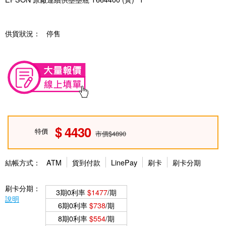
供貨狀況：
停售
4430
特價
市價$4890
結帳方式：
ATM
貨到付款
LinePay
刷卡
刷卡分期
刷卡分期：
3期0利率
$1477
/期
說明
6期0利率
$738
/期
8期0利率
$554
/期