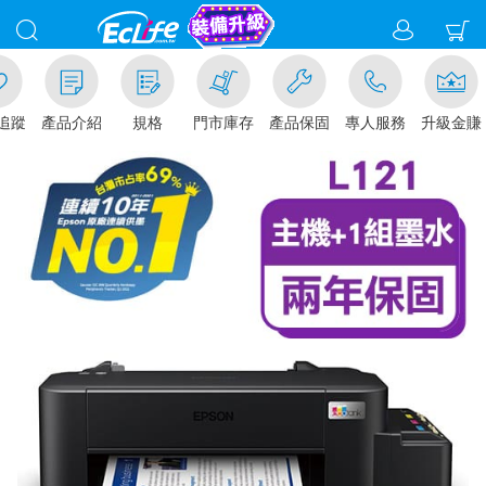
追蹤
產品介紹
規格
門市庫存
產品保固
專人服務
升級金賺