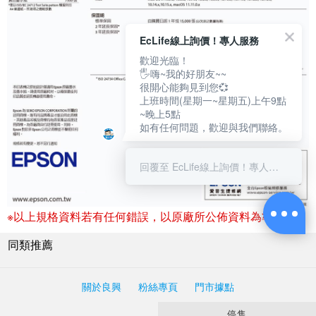
EcLife線上詢價！專人服務
歡迎光臨！
🖐嗨~我的好朋友~~
很開心能夠見到您💞
上班時間(星期一~星期五)上午9點
~晚上5點
如有任何問題，歡迎與我們聯絡。
回覆至 EcLife線上詢價！專人服務
※以上規格資料若有任何錯誤，以原廠所公佈資料為準。
同類推薦
關於良興
粉絲專頁
門市據點
停售
© 2017 Liang Shing EcLife Corp.