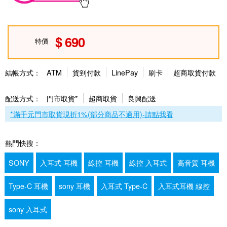
690
特價
結帳方式：
ATM
貨到付款
LinePay
刷卡
超商取貨付款
配送方式：
門市取貨*
超商取貨
良興配送
*滿千元門市取貨現折1%(部分商品不適用)-請點我看
熱門快搜：
SONY
入耳式 耳機
線控 耳機
線控 入耳式
高音質 耳機
Type-C 耳機
sony 耳機
入耳式 Type-C
入耳式耳機 線控
sony 入耳式