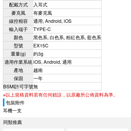
配戴方式
入耳式
麥克風
有麥克風
線控相容
通用, Android, iOS
輸入端子
TYPE-C
顏色
黑色系, 白色系, 粉紅色系, 藍色系
型號
EX15C
重量(g)
約3g
適用作業系統
iOS, Android, 通用
產地
越南
保固
一年
BSMI許可字號
無
※以上規格資料若有任何錯誤，以原廠所公佈資料為準。
包裝附件
耳機一支
同類推薦