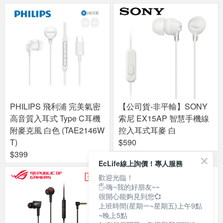
PHILIPS 飛利浦 完美氣密
【公司貨-非平輸】SONY
高音質入耳式 Type C耳機
索尼 EX15AP 智慧手機線
附麥克風 白色 (TAE2146W
控入耳式耳麥 白
T)
$590
$399
EcLife線上詢價！專人服務
歡迎光臨！
🖐嗨~我的好朋友~~
很開心能夠見到您💞
上班時間(星期一~星期五)上午9點
~晚上5點