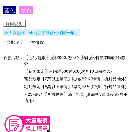
藍色
粉色
保固說明
非人為損壞，全台新宇維修站保固一年。
供貨狀況：
正常供貨
優惠活動：
【宅配/超取】滿$2000現折2%(福利品/特價/加購部分除
外)
【新客限定】首購滿500送500(次月10日前匯入)
宅配限定【2萬以上筆電】結帳折2%(特價、拆封品除外)
宅配限定【5萬以上筆電】結帳折3%(特價、拆封品除外)
7/23~8/31【耳機喇叭】滿千折百 (最高折3百 部分品牌不
適用)