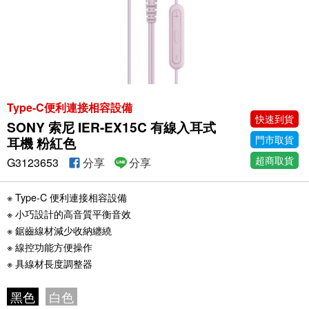
Type-C便利連接相容設備
快速到貨
SONY 索尼 IER-EX15C 有線入耳式
門市取貨
耳機 粉紅色
超商取貨
G3123653
分享
分享
※ Type-C 便利連接相容設備
※ 小巧設計的高音質平衡音效
※ 鋸齒線材減少收納纏繞
※ 線控功能方便操作
※ 具線材長度調整器
黑色
白色