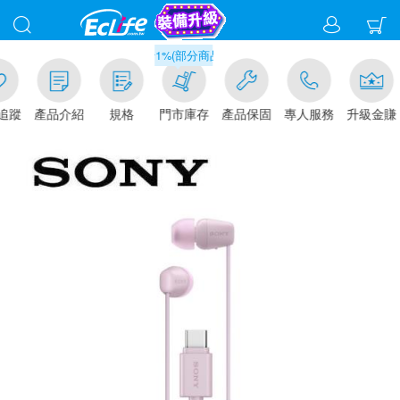
滿千元門市取貨現折1%(部分商品不適用)-請點我看
追蹤
產品介紹
規格
門市庫存
產品保固
專人服務
升級金賺