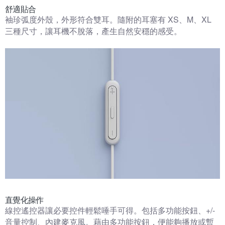
舒適貼合
袖珍弧度外殼，外形符合雙耳。隨附的耳塞有 XS、M、XL
三種尺寸，讓耳機不脫落，產生自然安穩的感受。
直覺化操作
線控遙控器讓必要控件輕鬆唾手可得。包括多功能按鈕、+/-
音量控制、內建麥克風。藉由多功能按鈕，便能夠播放或暫