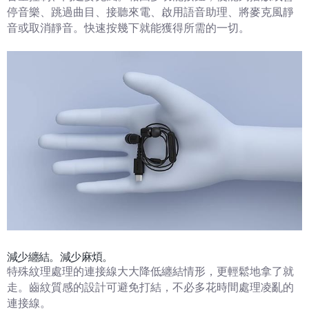
停音樂、跳過曲目、接聽來電、啟用語音助理、將麥克風靜
音或取消靜音。快速按幾下就能獲得所需的一切。
減少纏結。減少麻煩。
特殊紋理處理的連接線大大降低纏結情形，更輕鬆地拿了就
走。齒紋質感的設計可避免打結，不必多花時間處理凌亂的
連接線。