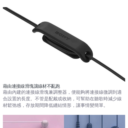
藉由連接線滑塊讓線材不亂跑
藉由內建的連接線滑塊兼調整器，便能夠將連接線微調到適
合設置的長度。不管是配戴或收納，可幫助在聽歌時減少線
材鬆弛感，存放期間降低纏結情形，讓事情變簡單。