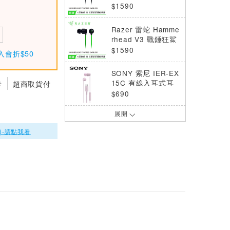
入耳式耳機 白
$1590
Razer 雷蛇 Hamme
rhead V3 戰錘狂鯊
入耳式耳機
$1590
入會折$50
SONY 索尼 IER-EX
15C 有線入耳式耳
卡
超商取貨付
機 粉紅色
$690
展開
PHILIPS 飛利浦 完
美氣密高音質入耳式
)-請點我看
Type C耳機附麥克
$399
風 黑色 (TAE2146B
K)
PHILIPS 飛利浦 完
美氣密高音質入耳式
Type C耳機附麥克
$399
風 白色 (TAE2146
WT)
【公司貨-非平輸】S
ONY 索尼 EX15AP
智慧手機線控入耳式
$590