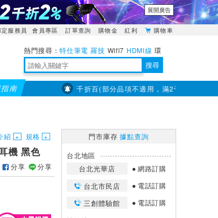
展開廣告
綁定服務員
會員專區
訂單查詢
購物金
紅利
購物車
特仕筆電
羅技
Wifi7
HDMI線
環
境量測
明緯POWER
搜尋
購指南
【PX大通】全館滿千折百(部分品項不適用，滿2千折200...)
儀
靈活多變的分離式設計
TypeC安全電源延長線
日除濕15L，19坪適用
華碩 ROG Falcata 電競鍵盤
WTR-1500C行動無線影音傳輸器
電源百寶袋-你要的這裡通通有
行動電源【BSMI認證專區】
owon電子測量與智能儀器專家
介紹
規格
門市庫存
據點查詢
式耳機 黑色
台北地區
分享
分享
台北光華店
網路訂購
電話訂購
台北市民店
電話訂購
三創體驗館