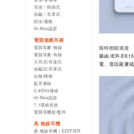
耳掛 / 頸掛式
頭戴 / 耳罩式
防水/運動
Hi-Res認證
電競遊戲耳麥
電競耳麥-無線
隨時都能連接
電競耳麥-有線
藉由 IER-
入耳式/耳道式
電、音訊延遲
頭戴式/耳罩式
抗噪/降噪
藍牙連線
2.4GHz連線
Hi-Res認證
7.1環繞音效
電競耳機架/配件
真‧無線耳機
真‧無線耳機｜EDIFIER