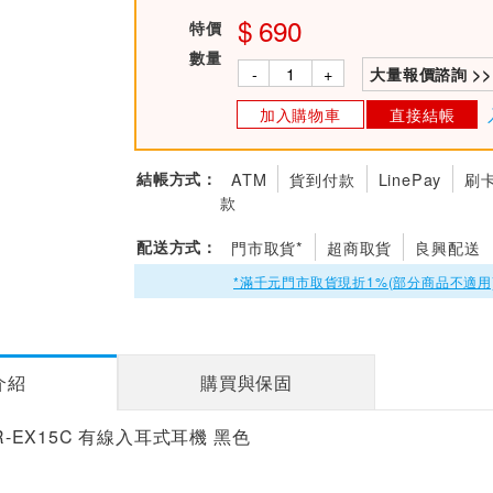
690
特價
數量
-
+
大量報價諮詢 >>
加入購物車
直接結帳
結帳方式：
ATM
貨到付款
LinePay
刷
款
配送方式：
門市取貨*
超商取貨
良興配送
*滿千元門市取貨現折1%(部分商品不適用
介紹
購買與保固
ER-EX15C 有線入耳式耳機 黑色