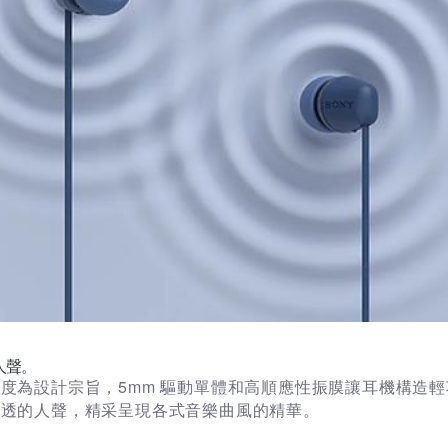
人聲。
度為設計宗旨，5mm 驅動單體和高順應性振膜讓耳機構造
淨透的人聲，精采呈現各式音樂曲風的精華。