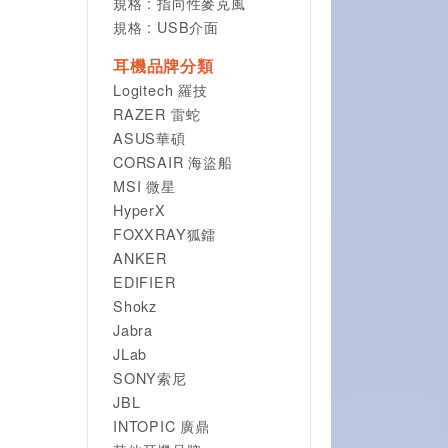
規格 : 指向性麥克風
規格 : USB介面
耳機品牌分類
Logitech 羅技
RAZER 雷蛇
ASUS華碩
CORSAIR 海盜船
MSI 微星
HyperX
FOXXRAY狐鐳
ANKER
EDIFIER
Shokz
Jabra
JLab
SONY索尼
JBL
INTOPIC 廣鼎