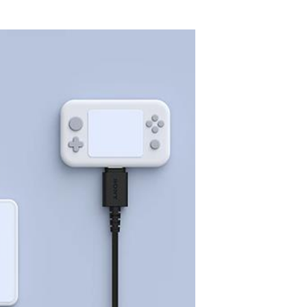
耳麥 白
【公司貨-非平輸】S
ONY 索尼 EX15LP
輕巧耳道式耳機 黑
$450
【JBL】TUNE 311
C USB-C線控耳機-
藍
$790