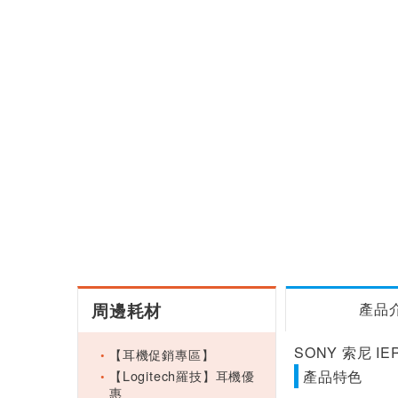
周邊耗材
產品
SONY 索尼 I
【耳機促銷專區】
【Logitech羅技】耳機優
產品特色
惠