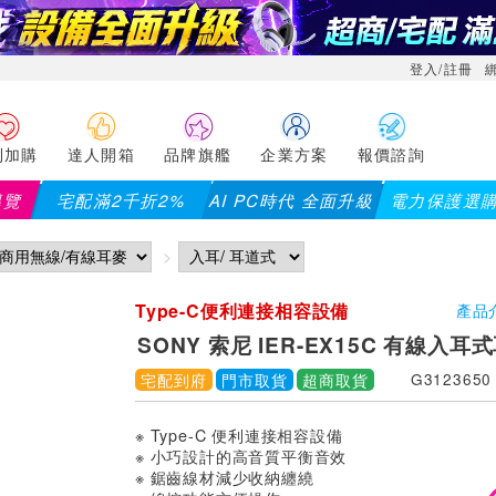
登入/註冊
利加購
達人開箱
品牌旗艦
企業方案
報價諮詢
導覽
宅配滿2千折2%
AI PC時代 全面升級
電力保護選
Type-C便利連接相容設備
產品
SONY 索尼 IER-EX15C 有線入耳
宅配到府
門市取貨
超商取貨
G3123650
※ Type-C 便利連接相容設備
※ 小巧設計的高音質平衡音效
※ 鋸齒線材減少收納纏繞