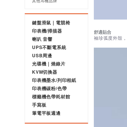
其他耳機品牌
鍵盤滑鼠｜電競椅
印表機/掃描器
舒適貼合
袖珍弧度外殼，
喇叭 音響
UPS不斷電系統
USB周邊
光碟機｜燒錄片
KVM切換器
印表機墨水/列印相紙
印表機碳粉/色帶
標籤機色帶耗材館
手寫板
筆電平板週邊