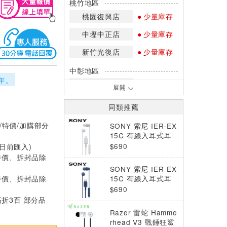
桃竹地區
桃園復興店
少量庫存
中壢中正店
少量庫存
新竹光復店
少量庫存
中彰地區
年。
台中英才店
少量庫存
展開
嘉南地區
同類推薦
高雄中華店
少量庫存
/特價/加購部分
SONY 索尼 IER-EX
高雄鳳山店
少量庫存
15C 有線入耳式耳
機 白色
$690
0日前匯入)
*庫存數量：網路訂購(0)、少量庫存
特價、拆封品除
(1~2)、現貨充足(3以上)。
SONY 索尼 IER-EX
*門市庫存以店內實際數量為準，可使
特價、拆封品除
15C 有線入耳式耳
用專人服務或撥打門市電話洽詢。
機 藍色
$690
高折3百 部分品
Razer 雷蛇 Hamme
rhead V3 戰錘狂鯊