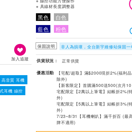
※ 線控功能方便操作
※ 具線材長度調整器
黑色
白色
藍色
粉色
保固說明
非人為損壞，全台新宇維修站保固一
加入追蹤
供貨狀況：
正常供貨
優惠活動
【宅配/超取】滿$2000現折2%(福利品
除外)
高音質 耳機
【新客限定】首購滿500送500(次月1
式耳機 線控
宅配限定【2萬以上筆電】結帳折2%(
外)
宅配限定【5萬以上筆電】結帳折3%(
外)
7/23~8/31【耳機喇叭】滿千折百 (最
牌不適用)