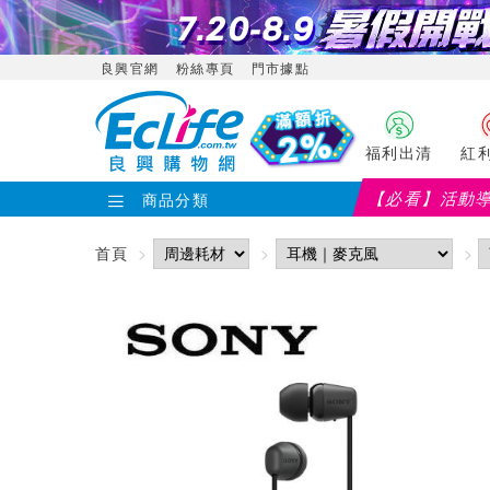
良興官網
粉絲專頁
門市據點
福利出清
紅
【必看】活動
商品分類
首頁