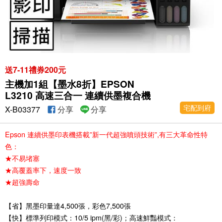
送7-11禮券200元
主機加1組【墨水8折】EPSON
L3210 高速三合一 連續供墨複合機
宅配到府
X-B03377
分享
分享
Epson 連續供墨印表機搭載”新一代超強噴頭技術”,有三大革命性特
色：
★不易堵塞
★高覆蓋率下，速度一致
★超強壽命
【省】黑墨印量達4,500張，彩色7,500張
【快】標準列印模式：10/5 ipm(黑/彩)；高速鮮豔模式：