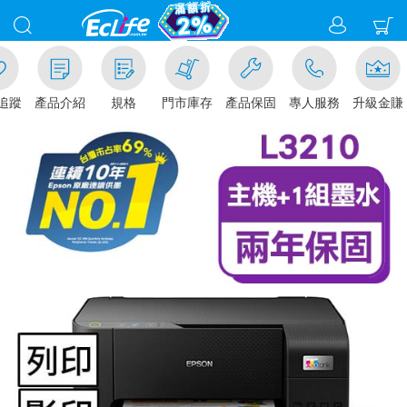
追蹤
產品介紹
規格
門市庫存
產品保固
專人服務
升級金賺