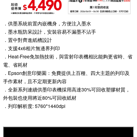
．供墨系統前置內嵌機身，方便注入墨水
．墨水瓶防呆設計，安裝容易不漏墨不沾手
．置中對齊進紙槽設計
．支援4x6相片無邊界列印
．Heat-Free免加熱技術，與雷射印表機相比能夠更省時、省
電、省耗材
．Epson創意印樂園：免費提供上百種、四大主題的列印及
手作素材，且不定期更新內容
．全新系列連續供墨印表機採用高達30%可回收塑膠材質，
外包裝也使用將近80%可回收紙材
．列印解析度: 5760*1440dpi