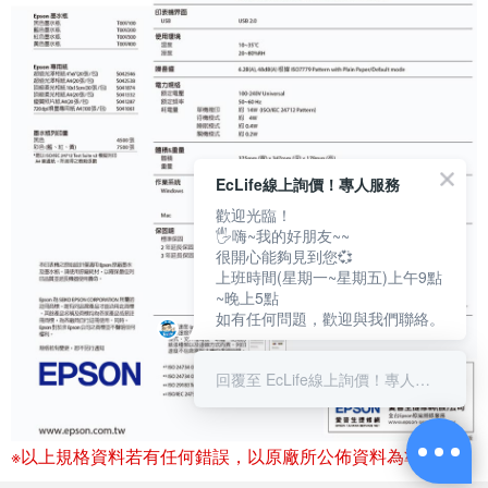
EcLife線上詢價！專人服務
歡迎光臨！
🖐嗨~我的好朋友~~
很開心能夠見到您💞
上班時間(星期一~星期五)上午9點
~晚上5點
如有任何問題，歡迎與我們聯絡。
回覆至 EcLife線上詢價！專人服務
※以上規格資料若有任何錯誤，以原廠所公佈資料為準。