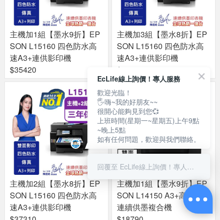
主機加1組【墨水9折】EP
主機加3組【墨水8折】EP
SON L15160 四色防水高
SON L15160 四色防水高
速A3+連供影印機
速A3+連供影印機
$35420
$39470
EcLife線上詢價！專人服務
歡迎光臨！
🖐嗨~我的好朋友~~
很開心能夠見到您💞
上班時間(星期一~星期五)上午9點
~晚上5點
如有任何問題，歡迎與我們聯絡。
回覆至 EcLife線上詢價！專人服務
主機加2組【墨水8折】EP
主機加1組【墨水9折】EP
SON L15160 四色防水高
SON L14150 A3+高速雙網
速A3+連供影印機
連續供墨複合機
$37310
$18790