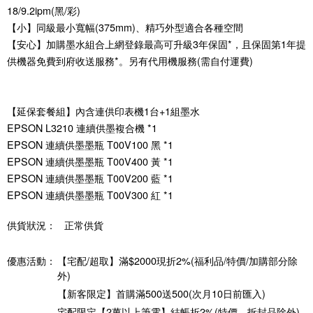
18/9.2ipm(黑/彩)
【小】同級最小寬幅(375mm)、精巧外型適合各種空間
【安心】加購墨水組合上網登錄最高可升級3年保固*，且保固第1年提
供機器免費到府收送服務*。另有代用機服務(需自付運費)
【延保套餐組】內含連供印表機1台+1組墨水
EPSON L3210 連續供墨複合機 *1
EPSON 連續供墨墨瓶 T00V100 黑 *1
EPSON 連續供墨墨瓶 T00V400 黃 *1
EPSON 連續供墨墨瓶 T00V200 藍 *1
EPSON 連續供墨墨瓶 T00V300 紅 *1
供貨狀況：
正常供貨
優惠活動：
【宅配/超取】滿$2000現折2%(福利品/特價/加購部分除
外)
【新客限定】首購滿500送500(次月10日前匯入)
宅配限定【2萬以上筆電】結帳折2%(特價、拆封品除外)