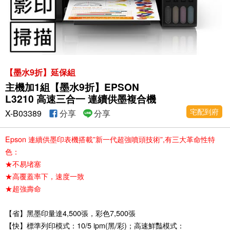
【墨水9折】延保組
主機加1組【墨水9折】EPSON
L3210 高速三合一 連續供墨複合機
宅配到府
X-B03389
分享
分享
Epson 連續供墨印表機搭載”新一代超強噴頭技術”,有三大革命性特
色：
★不易堵塞
★高覆蓋率下，速度一致
★超強壽命
【省】黑墨印量達4,500張，彩色7,500張
【快】標準列印模式：10/5 ipm(黑/彩)；高速鮮豔模式：