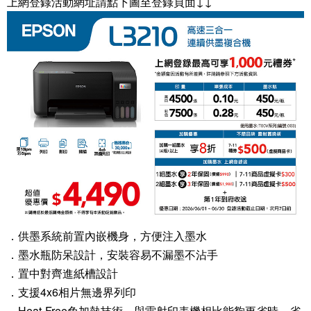
上網登錄活動網址請點下圖至登錄頁面↓↓
．供墨系統前置內嵌機身，方便注入墨水
．墨水瓶防呆設計，安裝容易不漏墨不沾手
．置中對齊進紙槽設計
．支援4x6相片無邊界列印
．Heat-Free免加熱技術，與雷射印表機相比能夠更省時、省