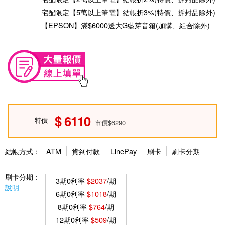
宅配限定【5萬以上筆電】結帳折3%(特價、拆封品除外)
【EPSON】滿$6000送大G藍芽音箱(加購、組合除外)
6110
特價
市價$6290
結帳方式：
ATM
貨到付款
LinePay
刷卡
刷卡分期
刷卡分期：
3期0利率
$2037
/期
說明
6期0利率
$1018
/期
8期0利率
$764
/期
12期0利率
$509
/期