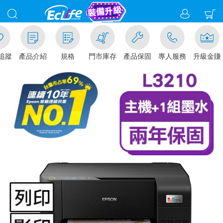
加入追蹤
產品介紹
規格
門市庫存
產品保固
專人服務
升級