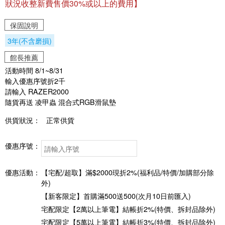
狀況收整新費售價30%或以上的費用】
保固說明
3年(不含磨損)
館長推薦
活動時間 8/1~8/31
輸入優惠序號折2千
請輸入 RAZER2000
隨貨再送 凌甲蟲 混合式RGB滑鼠墊
供貨狀況：
正常供貨
優惠序號：
優惠活動：
【宅配/超取】滿$2000現折2%(福利品/特價/加購部分除
外)
【新客限定】首購滿500送500(次月10日前匯入)
宅配限定【2萬以上筆電】結帳折2%(特價、拆封品除外)
宅配限定【5萬以上筆電】結帳折3%(特價、拆封品除外)