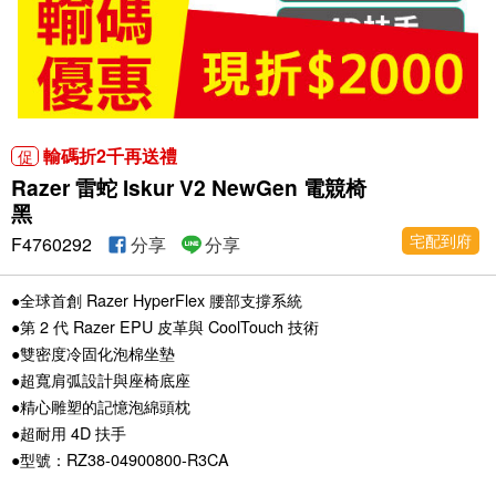
輸碼折2千再送禮
促
Razer 雷蛇 Iskur V2 NewGen 電競椅
黑
宅配到府
F4760292
分享
分享
●全球首創 Razer HyperFlex 腰部支撐系統
●第 2 代 Razer EPU 皮革與 CoolTouch 技術
●雙密度冷固化泡棉坐墊
●超寬肩弧設計與座椅底座
●精心雕塑的記憶泡綿頭枕
●超耐用 4D 扶手
●型號：RZ38-04900800-R3CA