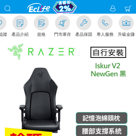
追蹤
產品介紹
規格
門市庫存
產品保固
專人服務
升級金賺