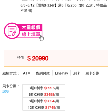
8/3~8/12【雷蛇Razer】滿3千折250 (限折乙次，特價品
不適用)
20990
特價
結帳方式：
ATM
貨到付款
LinePay
刷卡
刷卡分期
刷卡分期：
3期0利率
$6997
/期
說明
6期0利率
$3498
/期
8期0利率
$2624
/期
12期0利率
$1749
/期