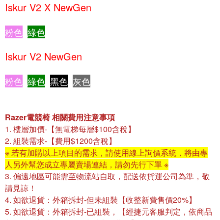
Iskur V2 X NewGen
粉色
..
綠色
Iskur V2
NewGen
粉色
..
綠色
黑色
.
灰色
Razer電競椅 相關費用注意事項
1. 樓層加價-【無電梯每層$100含稅】
2. 組裝需求-【費用$1200含稅】
※ 若有加購以上項目的需求，請使用線上詢價系統，將由專
人另外幫您成立專屬賣場連結
，請勿先行下單
※
3.
偏遠地區可能需至物流站自取，配送依貨運公司為準，敬
請見諒！
4. 如欲退貨：外箱拆封-但未組裝【收整新費售價20%】
5. 如欲退貨：外箱拆封-已組裝，【經捷元客服判定，依商品