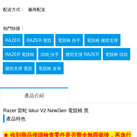
配送方式：
廠商配送
熱門快搜：
RAZER
RAZER 電競
電競椅 扶手
電競椅 腰部支撐
RAZER 電競椅
頭枕 扶手
腰部支撐 RAZER
電競椅 頭枕
腰部支撐 電競
電競椅 皮革
產品介紹
Razer 雷蛇 Iskur V2 NewGen 電競椅 黑
產品特色
★ 收到商品後請檢查零件是否齊全無瑕疵後，再進行