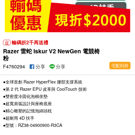
輸碼折2千再送禮
促
Razer 雷蛇 Iskur V2 NewGen 電競椅
粉
宅配到府
F4760294
分享
分享
●全球首創 Razer HyperFlex 腰部支撐系統
●第 2 代 Razer EPU 皮革與 CoolTouch 技術
●雙密度冷固化泡棉坐墊
●超寬肩弧設計與座椅底座
●精心雕塑的記憶泡綿頭枕
●超耐用 4D 扶手
●型號：RZ38-04900900-R3CA