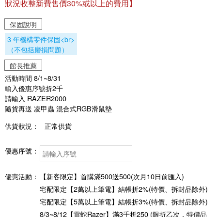
狀況收整新費售價30%或以上的費用】
保固說明
3 年機構零件保固<br>
（不包括磨損問題）
館長推薦
活動時間 8/1~8/31
輸入優惠序號折2千
請輸入 RAZER2000
隨貨再送 凌甲蟲 混合式RGB滑鼠墊
供貨狀況：
正常供貨
優惠序號：
優惠活動：
【新客限定】首購滿500送500(次月10日前匯入)
宅配限定【2萬以上筆電】結帳折2%(特價、拆封品除外)
宅配限定【5萬以上筆電】結帳折3%(特價、拆封品除外)
8/3~8/12【雷蛇Razer】滿3千折250 (限折乙次，特價品