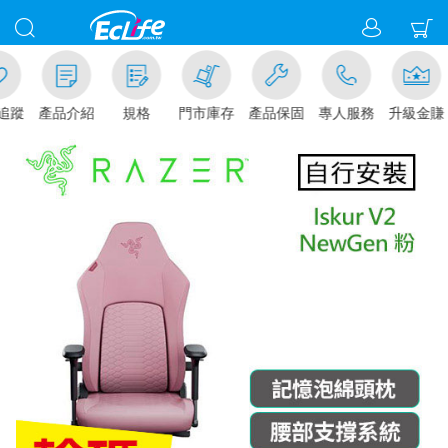
追蹤
產品介紹
規格
門市庫存
產品保固
專人服務
升級金賺