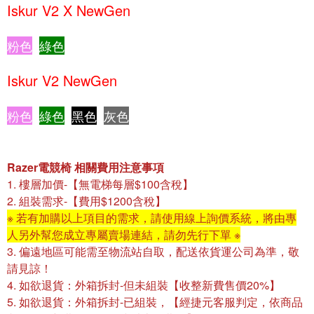
Iskur V2 X NewGen
粉色
..
綠色
Iskur V2
NewGen
粉色
..
綠色
黑色
.
灰色
Razer電競椅 相關費用注意事項
1. 樓層加價-【無電梯每層$100含稅】
2. 組裝需求-【費用$1200含稅】
※ 若有加購以上項目的需求，請使用線上詢價系統，將由專
人另外幫您成立專屬賣場連結
，請勿先行下單
※
3.
偏遠地區可能需至物流站自取，配送依貨運公司為準，敬
請見諒！
4. 如欲退貨：外箱拆封-但未組裝【收整新費售價20%】
5. 如欲退貨：外箱拆封-已組裝，【經捷元客服判定，依商品