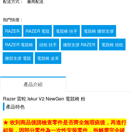
配送方式：
廠商配送
熱門快搜：
RAZER
RAZER 電競
電競椅 扶手
電競椅 腰部支撐
RAZER 電競椅
頭枕 扶手
腰部支撐 RAZER
電競椅 頭枕
腰部支撐 電競
電競椅 皮革
產品介紹
Razer 雷蛇 Iskur V2 NewGen 電競椅 粉
產品特色
★ 收到商品後請檢查零件是否齊全無瑕疵後，再進行
組裝，因部分零件為一次性安裝零件，拆解需完全破