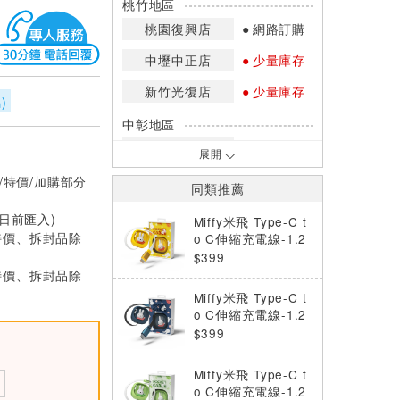
桃竹地區
桃園復興店
網路訂購
中壢中正店
少量庫存
新竹光復店
少量庫存
)
中彰地區
台中英才店
少量庫存
展開
/特價/加購部分
嘉南地區
同類推薦
高雄中華店
少量庫存
0日前匯入)
Miffy米飛 Type-C t
特價、拆封品除
高雄鳳山店
網路訂購
o C伸縮充電線-1.2
m-向日黃
$399
*庫存數量：網路訂購(0)、少量庫存
特價、拆封品除
(1~2)、現貨充足(3以上)。
Miffy米飛 Type-C t
*門市庫存以店內實際數量為準，可使
o C伸縮充電線-1.2
用專人服務或撥打門市電話洽詢。
m-海軍藍
$399
Miffy米飛 Type-C t
o C伸縮充電線-1.2