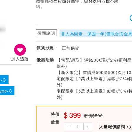
體積輕巧易於隨身攜帶，線材收納方便不纏
結。
保固說明
非人為因素，保固一年(僅限台澎金馬
供貨狀況：
正常供貨
加入追蹤
優惠活動
【宅配/超取】滿$2000現折2%(福利品
除外)
【新客限定】首購滿500送500(次月1
宅配限定【2萬以上筆電】結帳折2%(
e-C
外)
宅配限定【5萬以上筆電】結帳折3%(
ype-C
外)
399
特價
市價$590
數量
-
+
大量報價諮詢 >>