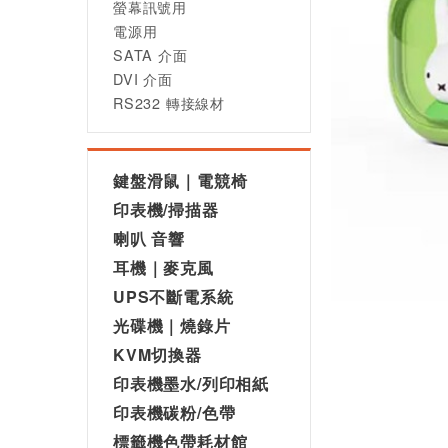
螢幕訊號用
電源用
SATA 介面
DVI 介面
RS232 轉接線材
鍵盤滑鼠｜電競椅
印表機/掃描器
喇叭 音響
耳機｜麥克風
UPS不斷電系統
光碟機｜燒錄片
KVM切換器
印表機墨水/列印相紙
印表機碳粉/色帶
標籤機色帶耗材館