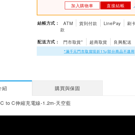
加入購物車
直接結帳
結帳方式：
ATM
貨到付款
LinePay
刷
款
配送方式：
門市取貨*
超商取貨
良興配送
*滿千元門市取貨現折1%(部分商品不適用
介紹
購買與保固
pe-C to C伸縮充電線-1.2m-天空藍