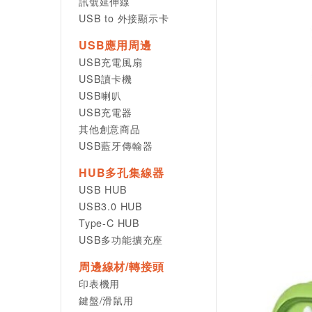
訊號延伸線
USB to 外接顯示卡
USB應用周邊
USB充電風扇
USB讀卡機
USB喇叭
USB充電器
其他創意商品
USB藍牙傳輸器
HUB多孔集線器
USB HUB
USB3.0 HUB
Type-C HUB
USB多功能擴充座
周邊線材/轉接頭
印表機用
鍵盤/滑鼠用