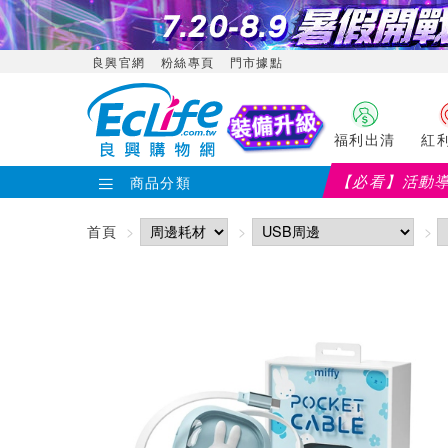
良興官網
粉絲專頁
門市據點
福利出清
紅
【必看】活動
商品分類
首頁