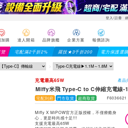
登入/註冊
利加購
達人開箱
品牌旗艦
企業方案
報價諮詢
導覽
宅配滿2千折2%
羅技★3千折200
電力保護選
【PX大通】全
充電最高65W
產品
Miffy米飛 Type-C to C伸縮充電線-
宅配到府
門市取貨
超商取貨
F6036621
Miffy X MiPOW官方正版授權，不僅療癒身
心，更是時尚感十足!!!
支援充電最高65W