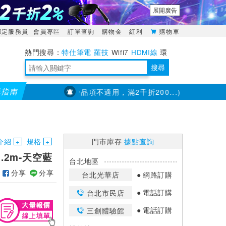
展開廣告
綁定服務員
會員專區
訂單查詢
購物金
紅利
購物車
特仕筆電
羅技
Wifi7
HDMI線
環
境量測
明緯POWER
搜尋
購指南
館滿千折百(部分品項不適用，滿2千折200...)
儀錶指定款單筆滿
靈活多變的分離式設計
TypeC安全電源延長線
日除濕15L，19坪適用
華碩 ROG Falcata 電競鍵盤
WTR-1500C行動無線影音傳輸器
電源百寶袋-你要的這裡通通有
行動電源【BSMI認證專區】
owon電子測量與智能儀器專家
介紹
規格
門市庫存
據點查詢
1.2m-天空藍
台北地區
分享
分享
台北光華店
網路訂購
電話訂購
台北市民店
電話訂購
三創體驗館