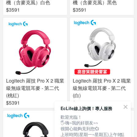
機（含麥克風）白色
機（含麥克風）黑色
$3591
$3591
Logitech 羅技 Pro X 2 職業
Logitech 羅技 Pro X 2 職業
級無線電競耳麥 - 第二代
級無線電競耳麥 - 第二代
(桃紅)
(白)
$5391
$5391
EcLife線上詢價！專人服務
歡迎光臨！
🖐嗨~我的好朋友~~
很開心能夠見到您💞
上班時間(星期一~星期五)上午9點