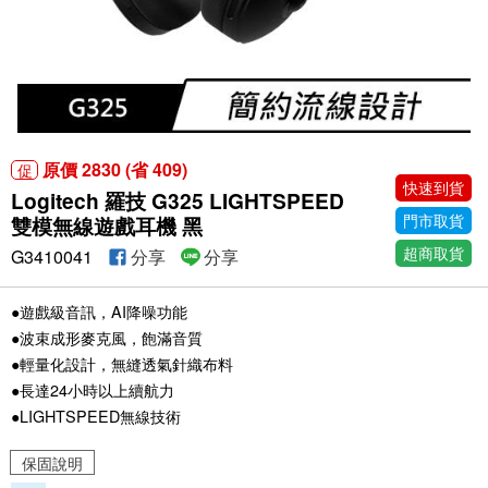
原價 2830 (省 409)
促
快速到貨
Logitech 羅技 G325 LIGHTSPEED
門市取貨
雙模無線遊戲耳機 黑
超商取貨
G3410041
分享
分享
●遊戲級音訊，AI降噪功能
●波束成形麥克風，飽滿音質
●輕量化設計，無縫透氣針織布料
●長達24小時以上續航力
●LIGHTSPEED無線技術
保固說明