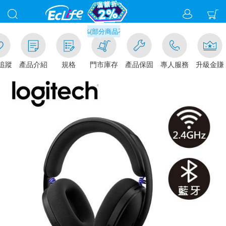
滿千元門市取貨現折1%(部分商品不適用)-請點我看
追蹤
產品介紹
規格
門市庫存
產品保固
專人服務
升級金賺