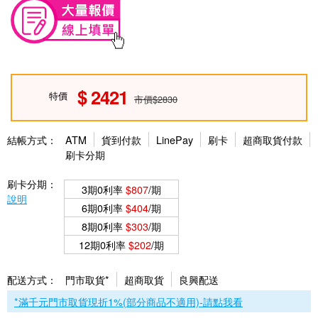
2421
特價
市價$2830
結帳方式：
ATM
貨到付款
LinePay
刷卡
超商取貨付款
刷卡分期
刷卡分期：
3期0利率
$807
/期
說明
6期0利率
$404
/期
8期0利率
$303
/期
12期0利率
$202
/期
配送方式：
門市取貨*
超商取貨
良興配送
*滿千元門市取貨現折1%(部分商品不適用)-請點我看