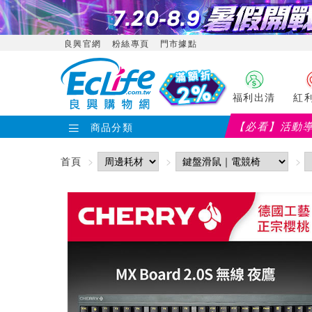
良興官網
粉絲專頁
門市據點
福利出清
紅
【必看】活動
商品分類
首頁