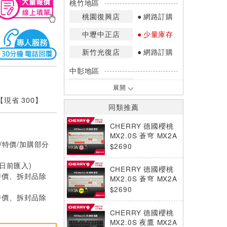
桃竹地區
桃園復興店
網路訂購
中壢中正店
少量庫存
新竹光復店
網路訂購
中彰地區
台中英才店
少量庫存
展開
 【現省 300】
嘉南地區
同類推薦
高雄中華店
網路訂購
CHERRY 德國櫻桃
高雄鳳山店
網路訂購
MX2.0S 蒼穹 MX2A
/特價/加購部分
無線電競鍵盤 白 靜
$2690
*庫存數量：網路訂購(0)、少量庫存
音紅軸 中文
(1~2)、現貨充足(3以上)。
0日前匯入)
CHERRY 德國櫻桃
*門市庫存以店內實際數量為準，可使
特價、拆封品除
MX2.0S 蒼穹 MX2A
用專人服務或撥打門市電話洽詢。
無線電競鍵盤 白 花
$2690
特價、拆封品除
蜜軸 中文
CHERRY 德國櫻桃
MX2.0S 夜鷹 MX2A