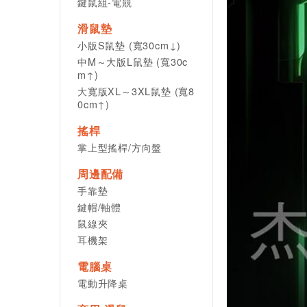
鍵鼠組-電競
滑鼠墊
小版S鼠墊 (寬30cm↓)
中M～大版L鼠墊 (寬30c
m↑)
大寬版XL～3XL鼠墊 (寬8
0cm↑)
搖桿
掌上型搖桿/方向盤
周邊配備
手靠墊
鍵帽/軸體
鼠線夾
耳機架
電腦桌
電動升降桌