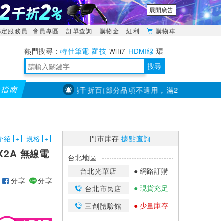
展開廣告
綁定服務員
會員專區
訂單查詢
購物金
紅利
購物車
特仕筆電
羅技
Wifi7
HDMI線
環
境量測
明緯POWER
搜尋
購指南
PX大通】全館滿千折百(部分品項不適用，滿2千折200...)
儀錶
靈活多變的分離式設計
TypeC安全電源延長線
日除濕15L，19坪適用
華碩 ROG Falcata 電競鍵盤
WTR-1500C行動無線影音傳輸器
電源百寶袋-你要的這裡通通有
行動電源【BSMI認證專區】
owon電子測量與智能儀器專家
介紹
規格
門市庫存
據點查詢
MX2A 無線電
台北地區
台北光華店
網路訂購
分享
分享
現貨充足
台北市民店
少量庫存
三創體驗館