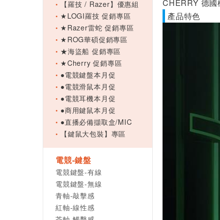
CHERRY 德國
【羅技 / Razer】優惠組
★LOGI羅技 促銷專區
產品特色
★Razer雷蛇 促銷專區
★ROG華碩促銷專區
★海盜船 促銷專區
★Cherry 促銷專區
●電競鍵盤本月促
●電競滑鼠本月促
●電競耳機本月促
●商用鍵鼠本月促
●直播必備擷取盒/MIC
【鍵鼠大包裝】專區
電競-鍵盤
電競鍵盤-有線
電競鍵盤-無線
青軸-敲擊感
紅軸-線性感
茶軸-觸擊感