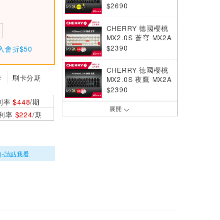
無線電競鍵盤 黑 花
$2690
蜜軸 中文
CHERRY 德國櫻桃
MX2.0S 蒼穹 MX2A
無線電競鍵盤 白 紅
$2390
入會折$50
軸 中文
CHERRY 德國櫻桃
卡
刷卡分期
MX2.0S 夜鷹 MX2A
無線電競鍵盤 黑 紅
$2390
軸 中文
利率
$448
/期
展開
CHERRY 德國櫻桃
0利率
$224
/期
MX2.0S 蒼穹 MX2A
無線電競鍵盤 白 茶
$2390
軸 中文
CHERRY 德國櫻桃
)-請點我看
XTRFY K5 PRO V2
RGB 魔晶磁軸2代
$3690
電競鍵盤 黑 中文
CHERRY 德國櫻桃
K5 PRO TMR RGB
V2 魔晶磁軸2代 電
$3990