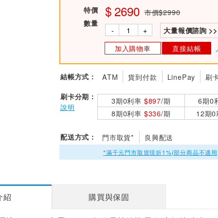
2690
特價
市價$2990
數量
-
+
大量報價諮詢 >>
加入購物車
直接結帳
結帳方式：
ATM
貨到付款
LinePay
刷
刷卡分期：
3期0利率
$897
/期
6期0
說明
8期0利率
$336
/期
12期
配送方式：
門市取貨*
良興配送
*滿千元門市取貨現折1%(部分商品不適用
介紹
購買與保固