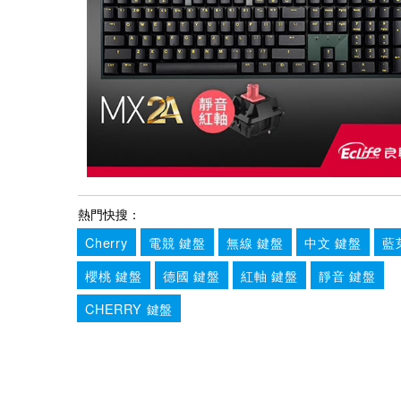
熱門快搜：
Cherry
電競 鍵盤
無線 鍵盤
中文 鍵盤
藍
櫻桃 鍵盤
德國 鍵盤
紅軸 鍵盤
靜音 鍵盤
CHERRY 鍵盤