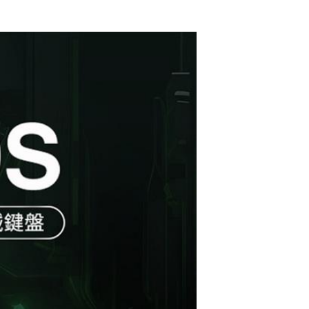
競鍵盤 白 折影英文
側刻
CHERRY 德國櫻桃
XTRFY K5 PRO V2
RGB 魔晶磁軸2代
$3690
電競鍵盤 白 中文
CHERRY 德國櫻桃
MX8.2 PRO TMR T
KL 魔晶磁軸 無線三
$6890
模電競鍵盤 白 中文