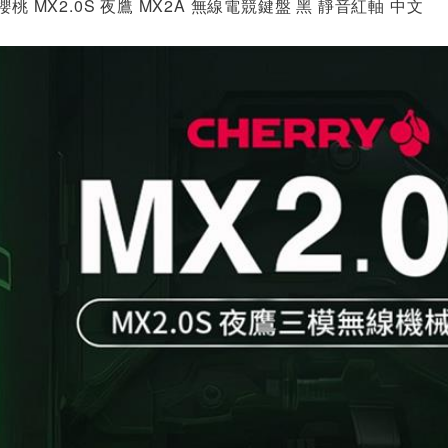
櫻桃 MX2.0S 夜鷹 MX2A 無線電競鍵盤 黑 靜音紅軸 中文