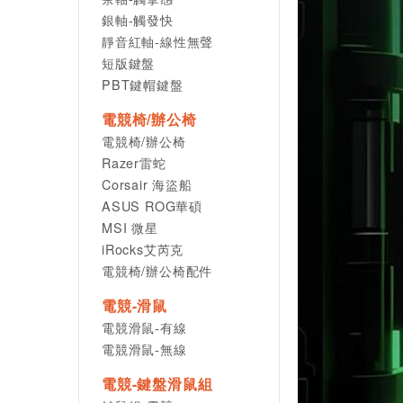
銀軸-觸發快
靜音紅軸-線性無聲
短版鍵盤
PBT鍵帽鍵盤
電競椅/辦公椅
電競椅/辦公椅
Razer雷蛇
Corsair 海盜船
ASUS ROG華碩
MSI 微星
iRocks艾芮克
電競椅/辦公椅配件
電競-滑鼠
電競滑鼠-有線
電競滑鼠-無線
電競-鍵盤滑鼠組