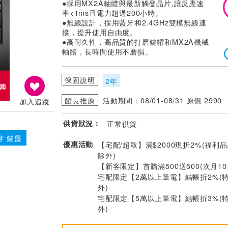
●採用MX2A軸體與最新觸發晶片,讓反應速
率<1ms且電力超過200小時。
●無線設計，採用藍牙和2.4GHz雙模無線連
接，提升使用自由度。
●高耐久性，高品質的打磨鍵帽和MX2A機械
軸體，長時間使用不磨損。
保固說明
2年
館長推薦
活動期間：08/01-08/31 原價 2990
加入追蹤
供貨狀況：
正常供貨
芽 鍵盤
優惠活動
【宅配/超取】滿$2000現折2%(福利品
除外)
【新客限定】首購滿500送500(次月1
宅配限定【2萬以上筆電】結帳折2%(
外)
宅配限定【5萬以上筆電】結帳折3%(
外)