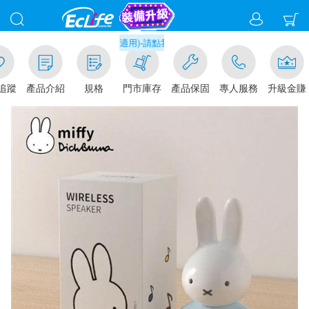
取貨現折1%(部分商品不適用)-請點我看
追蹤
產品介紹
規格
門市庫存
產品保固
專人服務
升級金賺