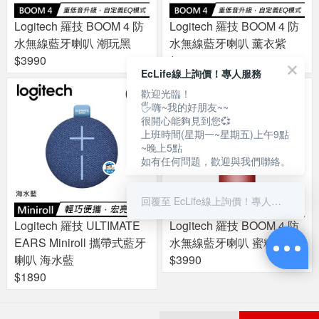
Logitech 羅技 BOOM 4 防
Logitech 羅技 BOOM 4 防
水無線藍牙喇叭 潮玩黑
水無線藍牙喇叭 薰衣紫
$3990
$3990
EcLife線上詢價！專人服務
歡迎光臨！
🖐嗨~我的好朋友~~
很開心能夠見到您💞
上班時間(星期一~星期五)上午9點
~晚上5點
如有任何問題，歡迎與我們聯絡。
回覆至 EcLife線上詢價！專人服務
Logitech 羅技 ULTIMATE
Logitech 羅技 BOOM 4 防
EARS Miniroll 攜帶式藍牙
水無線藍牙喇叭 蜜糖粉
喇叭 海水藍
$3990
$1890