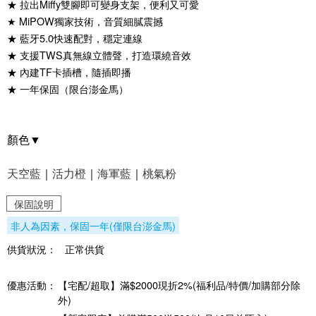
★ 拉出Miffy雙腳即可變身支架，便利又可愛
★ MiPOW獨家技術，音質細膩震撼
★ 藍牙5.0快速配對，穩定連線
★ 支援TWS真無線立體聲，打造環繞音效
★ 內建TF卡插槽，隨插即播
★ 一年保固（限台澎金馬）
顏色▼
天空藍
｜
活力橙
｜
海軍藍
｜
桃氣粉
保固說明
非人為因素，保固一年(僅限台澎金馬)
供貨狀況：
正常供貨
優惠活動：
【宅配/超取】滿$2000現折2%(福利品/特價/加購部分除
外)