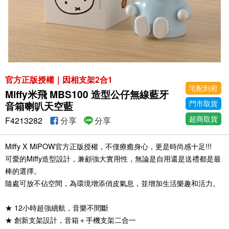
官方正版授權｜因相支架2合1
宅配到府
Miffy米飛 MBS100 造型公仔無線藍牙
門市取貨
音箱喇叭天空藍
超商取貨
F4213282
分享
分享
Miffy X MiPOW官方正版授權，不僅療癒身心，更是時尚感十足!!!
可愛的Miffy造型設計，兼顧強大實用性，無論是自用還是送禮都是最
棒的選擇。
隨處可放不佔空間，為環境增添俏皮氣息，並增加生活樂趣和活力。
★ 12小時超強續航，音樂不間斷
★ 創新支架設計，音箱＋手機支架二合一