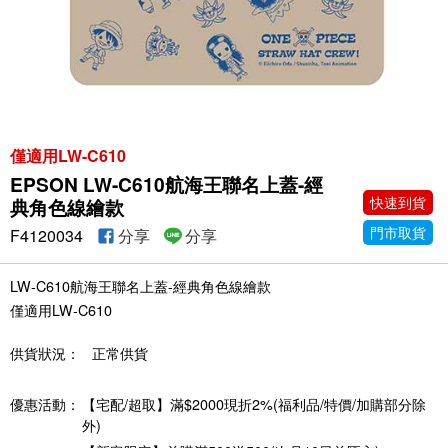
僅適用LW-C610
EPSON LW-C610航海王聯名上蓋-經
快速到貨
典角色線繪款
門市取貨
F4120034
分享
分享
LW-C610航海王聯名上蓋-經典角色線繪款
僅適用LW-C610
供貨狀況：
正常供貨
優惠活動：
【宅配/超取】滿$2000現折2%(福利品/特價/加購部分除
外)