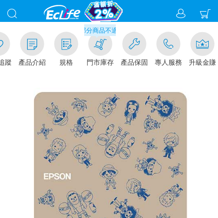
滿千元門市取貨現折1%(部分商品不適用)-請點我看
追蹤
產品介紹
規格
門市庫存
產品保固
專人服務
升級金賺