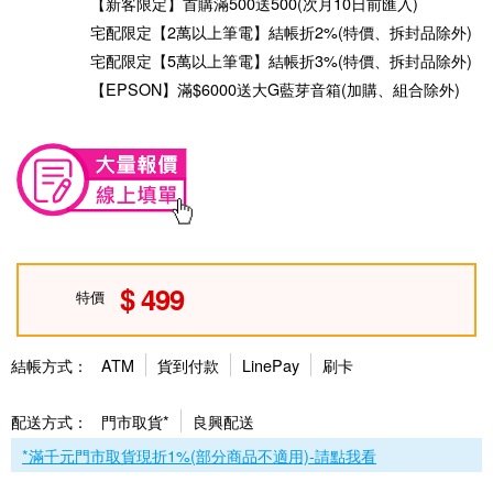
【新客限定】首購滿500送500(次月10日前匯入)
宅配限定【2萬以上筆電】結帳折2%(特價、拆封品除外)
宅配限定【5萬以上筆電】結帳折3%(特價、拆封品除外)
【EPSON】滿$6000送大G藍芽音箱(加購、組合除外)
499
特價
結帳方式：
ATM
貨到付款
LinePay
刷卡
配送方式：
門市取貨*
良興配送
*滿千元門市取貨現折1%(部分商品不適用)-請點我看