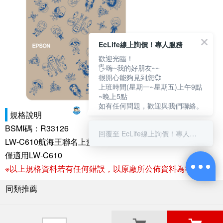
EcLife線上詢價！專人服務
歡迎光臨！
🖐嗨~我的好朋友~~
很開心能夠見到您💞
上班時間(星期一~星期五)上午9點
~晚上5點
如有任何問題，歡迎與我們聯絡。
規格說明
BSMI碼：R33126
回覆至 EcLife線上詢價！專人服務
LW-C610航海王聯名上蓋-經典角色線繪款
僅適用LW-C610
※以上規格資料若有任何錯誤，以原廠所公佈資料為準。
同類推薦
關於良興
粉絲專頁
門市據點