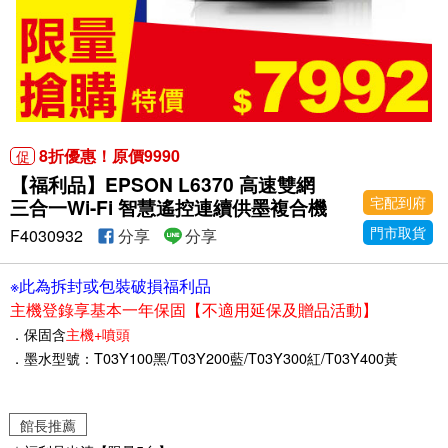
8折優惠！原價9990
促
【福利品】EPSON L6370 高速雙網
宅配到府
三合一Wi-Fi 智慧遙控連續供墨複合機
門市取貨
F4030932
分享
分享
※此為拆封或包裝破損福利品
主機登錄享基本一年保固【不適用延保及贈品活動】
．保固含
主機+噴頭
．墨水型號：T03Y100黑/T03Y200藍/T03Y300紅/T03Y400黃
館長推薦