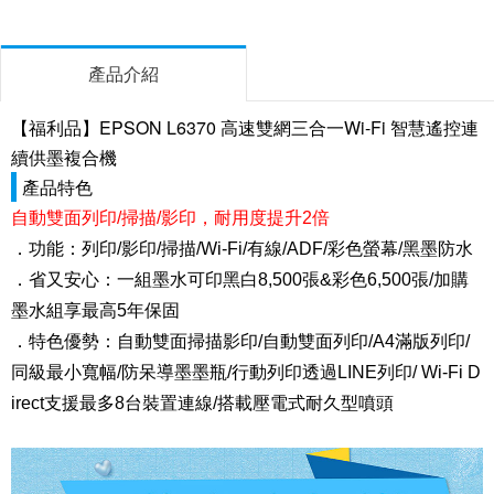
產品介紹
【福利品】EPSON L6370 高速雙網三合一Wi-Fi 智慧遙控連
續供墨複合機
產品特色
自動雙面列印/掃描/影印，耐用度提升2倍
．功能：列印/影印/掃描/Wi-Fi/有線/ADF/彩色螢幕/黑墨防水
．省又安心：一組墨水可印黑白8,500張&彩色6,500張/加購
墨水組享最高5年保固
．特色優勢：自動雙面掃描影印/自動雙面列印/A4滿版列印/
同級最小寬幅/防呆導墨墨瓶/行動列印透過LINE列印/ Wi-Fi D
irect支援最多8台裝置連線/搭載壓電式耐久型噴頭