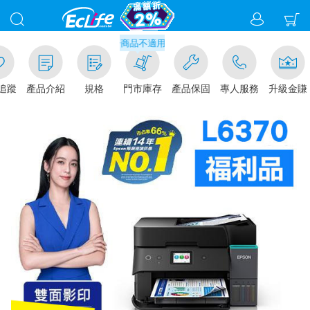
門市取貨現折1%(部分商品不適用)-請點我看
追蹤
產品介紹
規格
門市庫存
產品保固
專人服務
升級金賺