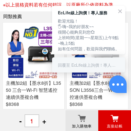
※以上規格資料若有任何錯誤，以原廠所公佈資料為準。
EcLife線上詢價！專人服務
同類推薦
歡迎光臨！
🖐嗨~我的好朋友~~
很開心能夠見到您💞
上班時間(星期一~星期五)上午9點
~晚上5點
如有任何問題，歡迎與我們聯絡。
回覆至 EcLife線上詢價！專人服務
主機加2組【墨水8折】L35
主機加2組【墨水8折】EP
50 三合一Wi-Fi 智慧遙控
SON L3556三合一Wi-Fi 遙
連續供墨複合機
控連供墨複合機
$8368
$8368
-
+
加入購物車
直接結帳