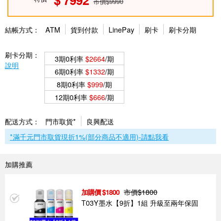
市價$9990
結帳方式：
ATM
貨到付款
LinePay
刷卡
刷卡分期
刷卡分期：
3期0利率
$2664
/期
說明
6期0利率
$1332
/期
8期0利率
$999
/期
12期0利率
$666
/期
配送方式：
門市取貨*
良興配送
*滿千元門市取貨現折1%(部分商品不適用)-請點我看
加購推薦
市價$
1800
1800
T03Y墨水【9折】1組 升級至兩年保固