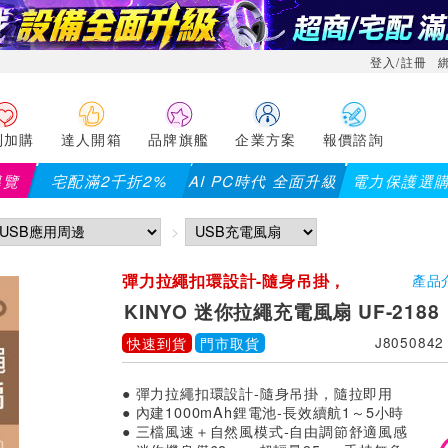
登入/註冊
利加購
達人開箱
品牌旗艦
企業方案
報價諮詢
導覽
宅配滿2千折2%
AI PC時代 全面升級
電力保護選
滿2千折200...)
儀錶指定款單筆滿8000折200 (最高可折$
彈力拉繩扣環設計-隨身吊掛，
產品
隨拉即用
KINYO 迷你拉繩充電風扇 UF-2188
快速到貨
門市取貨
J8050842
● 彈力拉繩扣環設計-隨身吊掛，隨拉即用
● 內建1000mAh鋰電池-長效續航1～5小時
● 三檔風速＋自然風模式-自由調節舒適風感