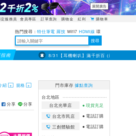
展開廣告
綁定服務員
會員專區
訂單查詢
購物金
紅利
購物車
特仕筆電
羅技
Wifi7
HDMI線
環
境量測
明緯POWER
搜尋
購指南
400
7/23~8/31【耳機喇叭】滿千折百 (最高折3百) 部分品
靈活多變的分離式設計
TypeC安全電源延長線
日除濕15L，19坪適用
華碩 ROG Falcata 電競鍵盤
WTR-1500C行動無線影音傳輸器
電源百寶袋-你要的這裡通通有
行動電源【BSMI認證專區】
owon電子測量與智能儀器專家
介紹
規格
門市庫存
據點查詢
台北地區
分享
分享
台北光華店
現貨充足
電話訂購
台北市民店
電話訂購
三創體驗館