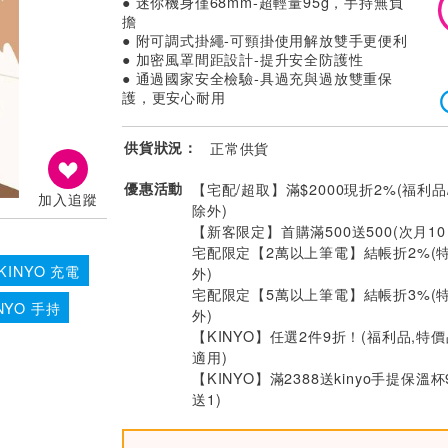
● 迷你機身僅68mm-超輕量95g，手持無負
擔
● 附可調式掛繩-可頸掛使用解放雙手更便利
● 加密風罩間距設計-提升安全防護性
● 通過國家安全檢驗-具過充與過放雙重保
護，更安心耐用
供貨狀況：
正常供貨
優惠活動
【宅配/超取】滿$2000現折2%(福利品
加入追蹤
除外)
【新客限定】首購滿500送500(次月1
宅配限定【2萬以上筆電】結帳折2%(
KINYO 充電
外)
宅配限定【5萬以上筆電】結帳折3%(
NYO 手持
外)
【KINYO】任選2件9折！(福利品,特
適用)
【KINYO】滿2388送kinyo手提保溫杯
送1)