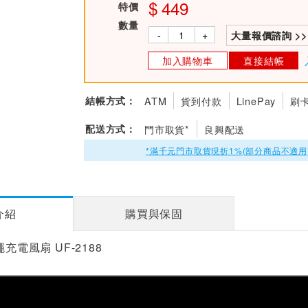
449
特價
數量
-
+
大量報價諮詢 >>
加入購物車
直接結帳
結帳方式：
ATM
貨到付款
LinePay
刷
配送方式：
門市取貨*
良興配送
*滿千元門市取貨現折1%(部分商品不適用
介紹
購買與保固
繩充電風扇 UF-2188