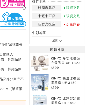
桃竹地區
桃園復興店
現貨充足
中壢中正店
現貨充足
新竹光復店
少量庫存
中彰地區
台中英才店
現貨充足
展開
/特價/加購部分
嘉南地區
同類推薦
0日前匯入)
高雄中華店
少量庫存
KINYO 多功能擺頭
特價、拆封品除
高雄鳳山店
現貨充足
充電風扇 UF-4320
$699
特價、拆封品除
*庫存數量：網路訂購(0)、少量庫存
(1~2)、現貨充足(3以上)。
KINYO 裸透冰機充
價品及部分商品不
*門市庫存以店內實際數量為準，可使
電風扇 UF-3150
用專人服務或撥打門市電話洽詢。
$599
900ML(單筆限
KINYO 冰霧製冷充
電風扇 UF-1998