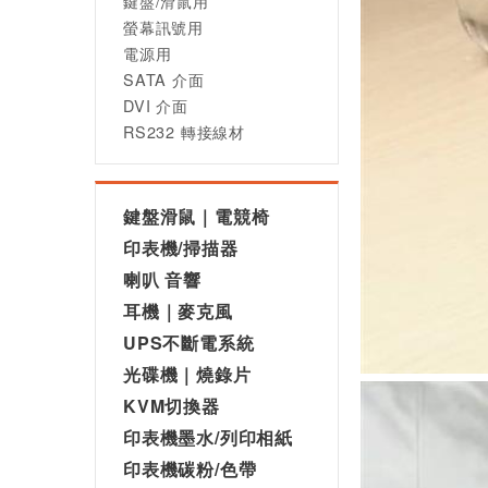
鍵盤/滑鼠用
螢幕訊號用
電源用
SATA 介面
DVI 介面
RS232 轉接線材
鍵盤滑鼠｜電競椅
印表機/掃描器
喇叭 音響
耳機｜麥克風
UPS不斷電系統
光碟機｜燒錄片
KVM切換器
印表機墨水/列印相紙
印表機碳粉/色帶