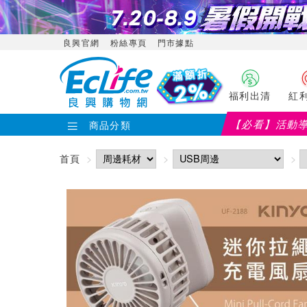
良興官網
粉絲專頁
門市據點
福利出清
紅
【必看】活動
商品分類
【PX大通】全館滿千折百(部分品項不適用，
首頁