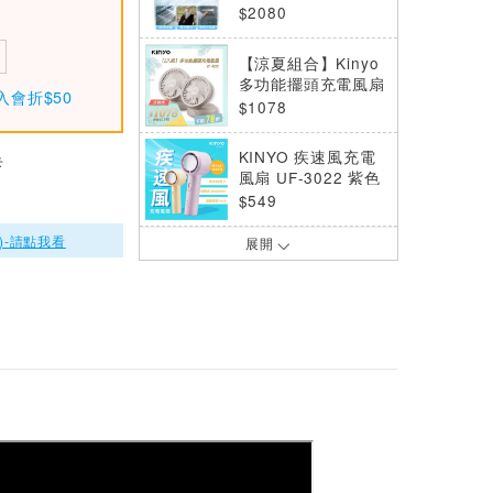
$2080
【涼夏組合】Kinyo
多功能擺頭充電風扇
入會折$50
UF-4320 兩入組
$1078
KINYO 疾速風充電
卡
風扇 UF-3022 紫色
$549
)-請點我看
展開
KINYO 夾/立式充電
風扇 UF-2642
$499
KINYO 冰旋風充電
風扇 UF-3020 奶茶
色
$549
KINYO 多功能夾立
持充電風扇 UF-302
4 白色
$499