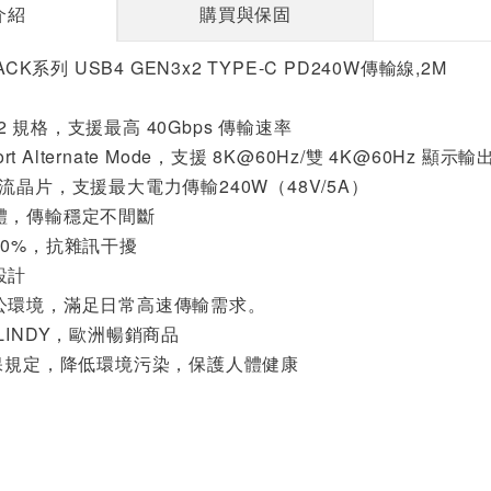
介紹
購買與保固
ACK系列 USB4 GEN3x2 TYPE-C PD240W傳輸線,2M
3x2 規格，支援最高 40Gbps 傳輸速率
ort Alternate Mode，支援 8K@60Hz/雙 4K@60Hz 顯示輸
流晶片，支援最大電力傳輸240W（48V/5A）
體，傳輸穩定不間斷
60%，抗雜訊干擾
設計
公環境，滿足日常高速傳輸需求。
LINDY，歐洲暢銷商品
環保規定，降低環境污染，保護人體健康