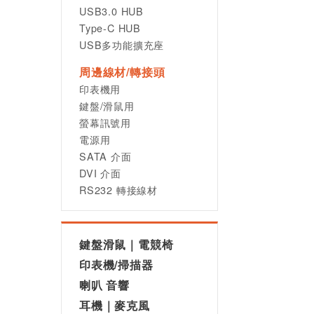
USB3.0 HUB
Type-C HUB
USB多功能擴充座
周邊線材/轉接頭
印表機用
鍵盤/滑鼠用
螢幕訊號用
電源用
SATA 介面
DVI 介面
RS232 轉接線材
鍵盤滑鼠｜電競椅
印表機/掃描器
喇叭 音響
耳機｜麥克風