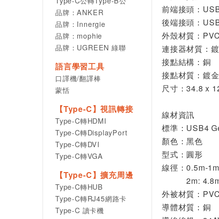
Type-C公轉Type-B公
前端接頭：USB 
品牌：ANKER
後端接頭：USB 
品牌：Innergie
外殼材質：PV
品牌：mophie
品牌：UGREEN 綠聯
連接器材質：
接點結構：銅
語言學習工具
接點材質：鍍
口譯機/翻譯棒
尺寸：34.8 x 12
蒙恬
【Type-C】視訊轉接
線材資訊
Type-C轉HDMI
標準：USB4 Ge
Type-C轉DisplayPort
顏色：黑色
Type-C轉DVI
型式：圓形
Type-C轉VGA
線徑：0.5m-1m:
【Type-C】擴充周邊
2m: 4.8
Type-C轉HUB
外被材質：PV
Type-C轉RJ45網路卡
導體材質：銅
Type-C 讀卡機