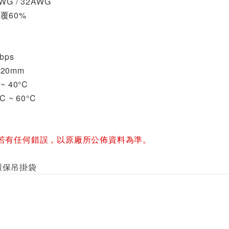
G / 32AWG
覆60%
bps
20mm
 40°C
 ~ 60°C
若有任何錯誤，以原廠所公佈資料為準。
LY環保吊掛袋