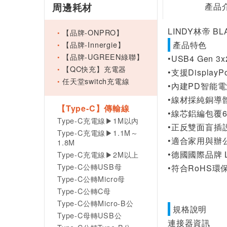
周邊耗材
產品
LINDY林帝 BL
【品牌-ONPRO】
【品牌-Innergie】
產品特色
【品牌-UGREEN綠聯】
•USB4 Gen 
【QC快充】充電器
•支援DisplayP
任天堂switch充電線
•內建PD智能電
•線材採純銅導
【Type-C】傳輸線
•線芯鋁編包覆
Type-C充電線▶1M以內
•正反雙面盲插
Type-C充電線▶1.1M～
•適合家用與辦
1.8M
•德國國際品牌 
Type-C充電線▶2M以上
Type-C公轉USB母
•符合RoHS
Type-C公轉Micro母
Type-C公轉C母
Type-C公轉Micro-B公
規格說明
Type-C母轉USB公
連接器資訊