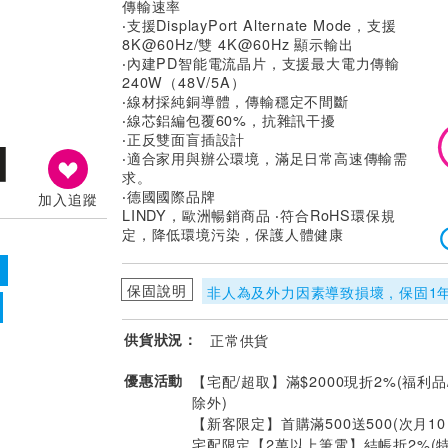
傳輸速率
‧支援DisplayPort Alternate Mode，支援
8K@60Hz/雙 4K@60Hz 顯示輸出
‧內建PD智能電流晶片，支援最大電力傳輸
240W（48V/5A）
‧線材採純銅導體，傳輸穩定不間斷
‧線芯鋁編包覆60%，抗雜訊干擾
‧正反雙面盲插設計
‧適合家用與辦公環境，滿足日常高速傳輸需
求。
‧德國國際品牌
加入追蹤
LINDY，歐洲暢銷商品 ‧符合RoHS環保規
定，降低環境污染，保護人體健康
保固說明
非人為及外力因素導致損壞 , 保固1
供貨狀況：
正常供貨
優惠活動
【宅配/超取】滿$2000現折2%(福利品
除外)
【新客限定】首購滿500送500(次月1
宅配限定【2萬以上筆電】結帳折2%(