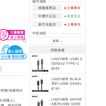
桃竹地區
桃園復興店
少量庫存
中壢中正店
現貨充足
新竹光復店
少量庫存
中彰地區
台中英才店
現貨充足
展開
嘉南地區
同類推薦
高雄中華店
網路訂購
LINDY林帝 USB3.2
高雄鳳山店
少量庫存
GEN2x2 TYPE-C
公TO公 傳輸線+PD
$549
年
*庫存數量：網路訂購(0)、少量庫存
智能電流晶片2M
(1~2)、現貨充足(3以上)。
LINDY林帝 BLACK
*門市庫存以店內實際數量為準，可使
系列 USB4 GEN3x
用專人服務或撥打門市電話洽詢。
2 TYPE-C PD240W
$749
/特價/加購部分
傳輸線,1M
LINDY林帝 ANTHR
0日前匯入)
A系列USB4 GEN3
特價、拆封品除