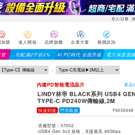
登入/註冊
利加購
達人開箱
品牌旗艦
企業方案
報價諮詢
導覽
宅配滿2千折2%
AI PC時代 全面升級
電力保護選
內建PD智能電流晶片
產品
LINDY林帝 BLACK系列 USB4 GEN
TYPE-C PD240W傳輸線,2M
快速到貨
門市取貨
F6036668
‧原廠型號：37002
‧USB4 Gen 3x2 規格，支援最高 40Gbps