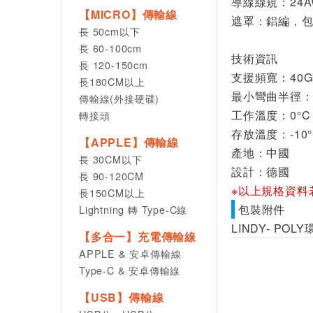
導線線規：24AW
【MICRO】傳輸線
遮罩：鋁編，包
長 50cm以下
長 60-100cm
技術資訊
長 120-150cm
支援頻寬：40G
長180CM以上
最小彎曲半徑：
傳輸線(外接硬碟)
工作溫度：0°C ~
轉接頭
存放溫度：-10°C
【APPLE】傳輸線
產地：中國
長 30CM以下
設計：德國
長 90-120CM
※以上規格資料
長150CM以上
包裝附件
Lightning 轉 Type-C線
LINDY- PO
【多合一】充電傳輸線
APPLE & 安卓傳輸線
Type-C & 安卓傳輸線
【USB】傳輸線