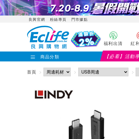
良興官網
粉絲專頁
門市據點
福利出清
紅
【必看】活動
商品分類
首頁