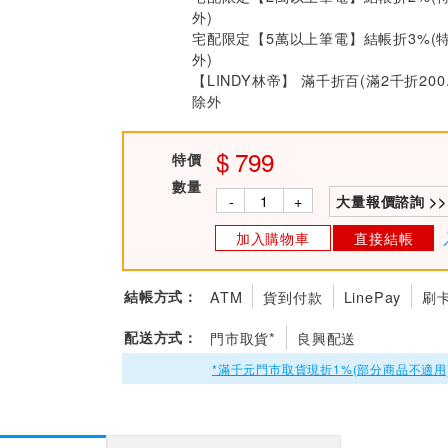
外)
宅配限定【5萬以上筆電】結帳折3%(
外)
【LINDY林帝】 滿千折百(滿2千折200
除外
799
特價
數量
-
+
大量報價諮詢 >>
加入購物車
直接結帳
結帳方式：
ATM
貨到付款
LinePay
刷
配送方式：
門市取貨*
良興配送
*滿千元門市取貨現折1%(部分商品不適用