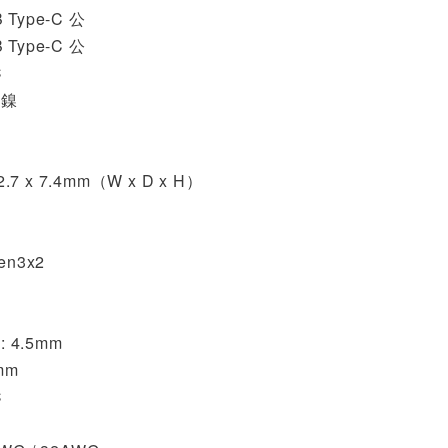
Type-C 公
Type-C 公
C
鍍鎳
金
.7 x 7.4mm（W x D x H）
n3x2
 4.5mm
mm
C