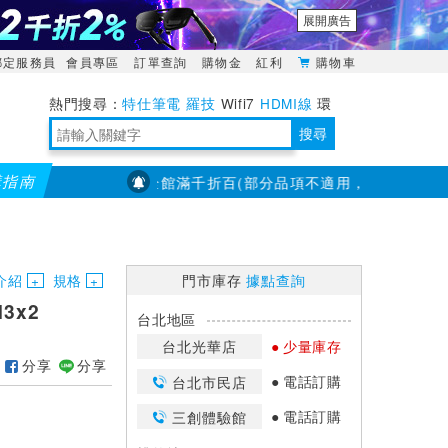
展開廣告
綁定服務員
會員專區
訂單查詢
購物金
紅利
購物車
特仕筆電
羅技
Wifi7
HDMI線
環
境量測
明緯POWER
搜尋
購指南
【PX大通】全館滿千折百(部分品項不適用，滿2千折200...)
靈活多變的分離式設計
TypeC安全電源延長線
日除濕15L，19坪適用
華碩 ROG Falcata 電競鍵盤
WTR-1500C行動無線影音傳輸器
電源百寶袋-你要的這裡通通有
行動電源【BSMI認證專區】
owon電子測量與智能儀器專家
介紹
規格
門市庫存
據點查詢
3x2
台北地區
台北光華店
少量庫存
分享
分享
電話訂購
台北市民店
電話訂購
三創體驗館