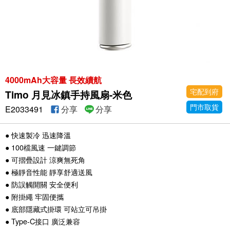
4000mAh大容量 長效續航
宅配到府
Timo 月見冰鎮手持風扇-米色
門市取貨
E2033491
分享
分享
● 快速製冷 迅速降溫
● 100檔風速 一鍵調節
● 可摺疊設計 涼爽無死角
● 極靜音性能 靜享舒適送風
● 防誤觸開關 安全便利
● 附掛繩 牢固便攜
● 底部隱藏式掛環 可站立可吊掛
● Type-C接口 廣泛兼容