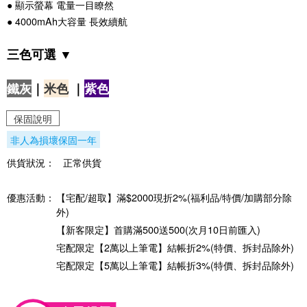
● 顯示螢幕 電量一目瞭然
● 4000mAh大容量 長效續航
三色可選 ▼
鐵灰
｜
米色
｜
紫色
保固說明
非人為損壞保固一年
供貨狀況：
正常供貨
優惠活動：
【宅配/超取】滿$2000現折2%(福利品/特價/加購部分除
外)
【新客限定】首購滿500送500(次月10日前匯入)
宅配限定【2萬以上筆電】結帳折2%(特價、拆封品除外)
宅配限定【5萬以上筆電】結帳折3%(特價、拆封品除外)