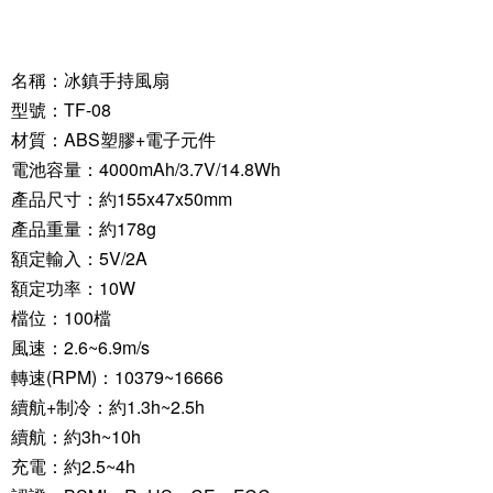
名稱：冰鎮手持風扇
型號：TF-08
材質：ABS塑膠+電子元件
電池容量：4000mAh/3.7V/14.8Wh
產品尺寸：約155x47x50mm
產品重量：約178g
額定輸入：5V/2A
額定功率：10W
檔位：100檔
風速：2.6~6.9m/s
轉速(RPM)：10379~16666
續航+制冷：約1.3h~2.5h
續航：約3h~10h
充電：約2.5~4h