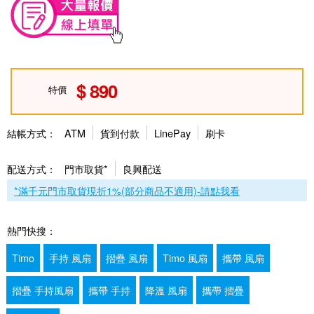
890
特價
結帳方式：
ATM
貨到付款
LinePay
刷卡
配送方式：
門市取貨*
良興配送
*滿千元門市取貨現折1%(部分商品不適用)-請點我看
熱門快搜：
Timo
手持 風扇
摺疊 風扇
Timo 風扇
攜帶 風扇
摺疊 手持風扇
攜帶 手持
降溫 風扇
攜帶 摺疊