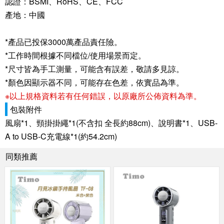
認證：BSMI、RoHS、CE、FCC
產地：中國
*產品已投保3000萬產品責任險。
*工作時間根據不同檔位/使用場景而定。
*尺寸皆為手工測量，可能含有誤差，敬請多見諒。
*顏色因顯示器不同，可能存在色差，依實品為準。
※以上規格資料若有任何錯誤，以原廠所公佈資料為準。
包裝附件
風扇*1、頸掛掛繩*1(不含扣 全長約88cm)、說明書*1、USB-
A to USB-C充電線*1(約54.2cm)
同類推薦