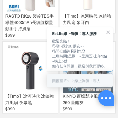
RASTO RK28 製冷TES半
【Timo】冰河時代 冰鎮強
導體4000mAh長續航摺疊
力風扇-象牙白
頸掛手持風扇
$990
EcLife線上詢價！專人服務
$699
歡迎光臨！
🖐嗨~我的好朋友~~
很開心能夠見到您💞
上班時間(星期一~星期五)上午9點
~晚上5點
如有任何問題，歡迎與我們聯絡。
回覆至 EcLife線上詢價！專人服務
【Timo】冰河時代 冰鎮強
KINYO 百檔製冷風扇 UF-3
力風扇-夜幕黑
250 星艦灰
$990
$599