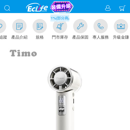
滿千元門市取貨現折1%(部分商品不適用)-請點我看
追蹤
產品介紹
規格
門市庫存
產品保固
專人服務
升級金賺