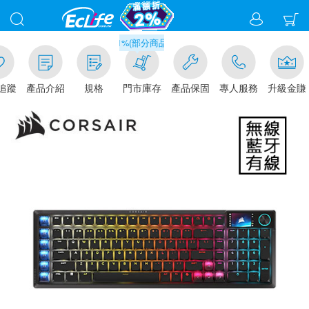
滿千元門市取貨現折1%(部分商品不適用)-請點我看
追蹤
產品介紹
規格
門市庫存
產品保固
專人服務
升級金賺