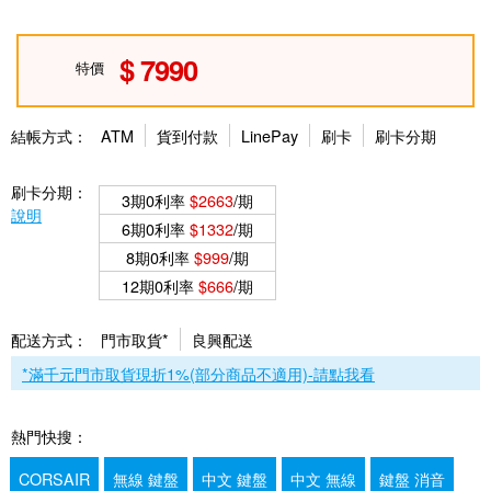
7990
特價
結帳方式：
ATM
貨到付款
LinePay
刷卡
刷卡分期
刷卡分期：
3期0利率
$2663
/期
說明
6期0利率
$1332
/期
8期0利率
$999
/期
12期0利率
$666
/期
配送方式：
門市取貨*
良興配送
*滿千元門市取貨現折1%(部分商品不適用)-請點我看
熱門快搜：
CORSAIR
無線 鍵盤
中文 鍵盤
中文 無線
鍵盤 消音