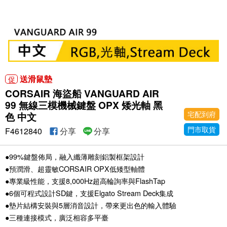
送滑鼠墊
促
CORSAIR 海盜船 VANGUARD AIR
99 無線三模機械鍵盤 OPX 矮光軸 黑
宅配到府
色 中文
門市取貨
F4612840
分享
分享
●99%鍵盤佈局，融入纖薄雕刻鋁製框架設計
●預潤滑、超靈敏CORSAIR OPX低矮型軸體
●專業級性能，支援8,000Hz超高輪詢率與FlashTap
●6個可程式設計SD鍵，支援Elgato Stream Deck集成
●墊片結構安裝與5層消音設計，帶來更出色的輸入體驗
●三種連接模式，廣泛相容多平臺