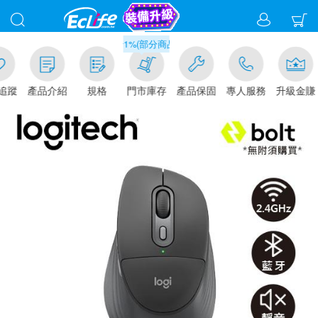
滿千元門市取貨現折1%(部分商品不適用)-請點我看
追蹤
產品介紹
規格
門市庫存
產品保固
專人服務
升級金賺