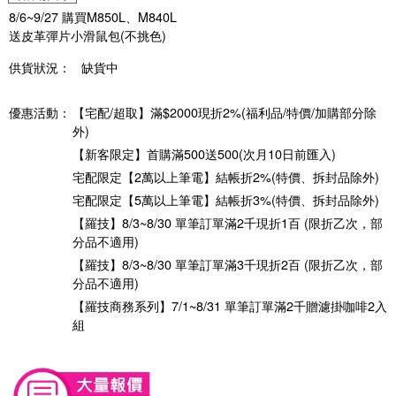
8/6~9/27 購買M850L、M840L
送皮革彈片小滑鼠包(不挑色)
供貨狀況：
缺貨中
優惠活動：
【宅配/超取】滿$2000現折2%(福利品/特價/加購部分除
外)
【新客限定】首購滿500送500(次月10日前匯入)
宅配限定【2萬以上筆電】結帳折2%(特價、拆封品除外)
宅配限定【5萬以上筆電】結帳折3%(特價、拆封品除外)
【羅技】8/3~8/30 單筆訂單滿2千現折1百 (限折乙次，部
分品不適用)
【羅技】8/3~8/30 單筆訂單滿3千現折2百 (限折乙次，部
分品不適用)
【羅技商務系列】7/1~8/31 單筆訂單滿2千贈濾掛咖啡2入
組