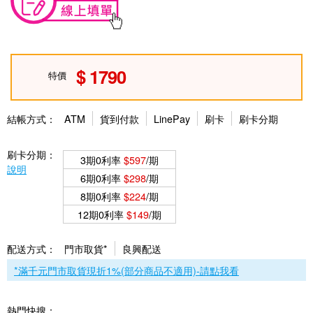
1790
特價
結帳方式：
ATM
貨到付款
LinePay
刷卡
刷卡分期
刷卡分期：
3期0利率
$597
/期
說明
6期0利率
$298
/期
8期0利率
$224
/期
12期0利率
$149
/期
配送方式：
門市取貨*
良興配送
*滿千元門市取貨現折1%(部分商品不適用)-請點我看
熱門快搜：