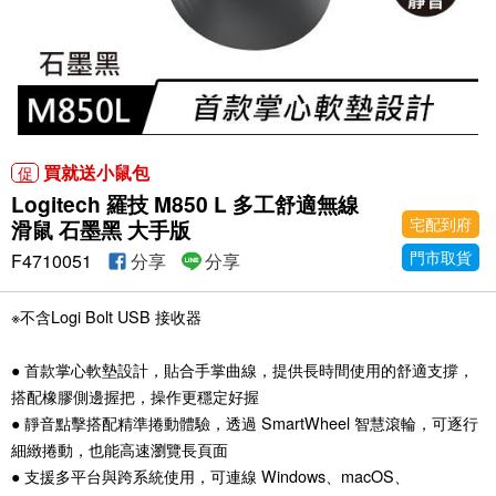
買就送小鼠包
促
Logitech 羅技 M850 L 多工舒適無線
宅配到府
滑鼠 石墨黑 大手版
門市取貨
F4710051
分享
分享
※不含Logi Bolt USB 接收器
● 首款掌心軟墊設計，貼合手掌曲線，提供長時間使用的舒適支撐，
搭配橡膠側邊握把，操作更穩定好握
● 靜音點擊搭配精準捲動體驗，透過 SmartWheel 智慧滾輪，可逐行
細緻捲動，也能高速瀏覽長頁面
● 支援多平台與跨系統使用，可連線 Windows、macOS、