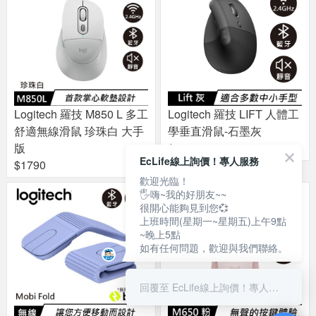
Logitech 羅技 M850 L 多工
Logitech 羅技 LIFT 人體工
舒適無線滑鼠 珍珠白 大手
學垂直滑鼠-石墨灰
版
$2490
EcLife線上詢價！專人服務
$1790
歡迎光臨！
🖐嗨~我的好朋友~~
很開心能夠見到您💞
上班時間(星期一~星期五)上午9點
~晚上5點
如有任何問題，歡迎與我們聯絡。
回覆至 EcLife線上詢價！專人服務