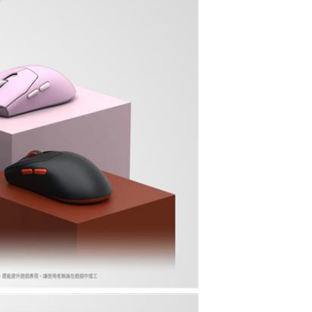
MSI 微星 FORGE
GM320 電競滑鼠
$490
MSI 微星 VERSA 3
00 ELITE WIRELE
SS 無線電競滑鼠
$1790