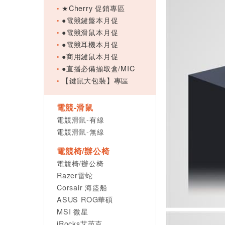
★Cherry 促銷專區
●電競鍵盤本月促
●電競滑鼠本月促
●電競耳機本月促
●商用鍵鼠本月促
●直播必備擷取盒/MIC
【鍵鼠大包裝】專區
電競-滑鼠
電競滑鼠-有線
電競滑鼠-無線
電競椅/辦公椅
電競椅/辦公椅
Razer雷蛇
Corsair 海盜船
ASUS ROG華碩
MSI 微星
iRocks艾芮克