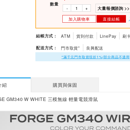
數量
-
+
大量報價諮詢 >>
加入購物車
直接結帳
結帳方式：
ATM
貨到付款
LinePay
刷
配送方式：
門市取貨*
良興配送
*滿千元門市取貨現折1%(部分商品不適用
介紹
購買與保固
RGE GM340 W WHITE 三模無線 輕量電競滑鼠