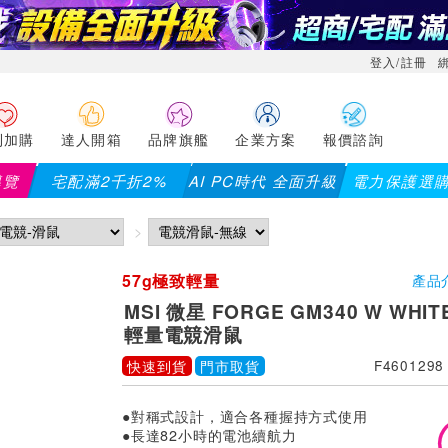
登入/註冊
利加購
達人開箱
品牌旗艦
企業方案
報價諮詢
導覽
宅配滿2千折2%
AI PC時代 全面升級
電力保護選
57g極致輕量
產品
MSI 微星 FORGE GM340 W WHI
輕量電競滑鼠
快速到貨
門市取貨
F4601298
●對稱式設計，適合各種握持方式使用
●長達82小時的電池續航力