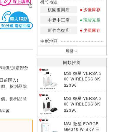
桃竹地區
桃園復興店
少量庫存
中壢中正店
現貨充足
新竹光復店
少量庫存
中彰地區
台中英才店
現貨充足
展開
嘉南地區
同類推薦
/特價/加購部分
高雄中華店
少量庫存
MSI 微星 VERSA 3
高雄鳳山店
現貨充足
00 WIRELESS 8K
0日前匯入)
無線三模 電競滑鼠
$2390
特價、拆封品除
*庫存數量：網路訂購(0)、少量庫存
白色
(1~2)、現貨充足(3以上)。
特價、拆封品除
MSI 微星 VERSA 3
*門市庫存以店內實際數量為準，可使
00 WIRELESS 8K
用專人服務或撥打門市電話洽詢。
無線三模 電競滑鼠
$2390
型杯蓋
黑色
MSI 微星 FORGE
GM340 W SKY 三