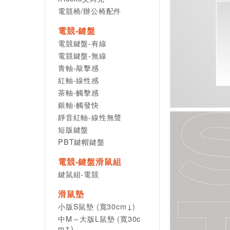
電競椅/辦公椅配件
電競-鍵盤
電競鍵盤-有線
電競鍵盤-無線
青軸-敲擊感
紅軸-線性感
茶軸-觸擊感
銀軸-觸發快
靜音紅軸-線性無聲
短版鍵盤
PBT鍵帽鍵盤
電競-鍵盤滑鼠組
鍵鼠組-電競
滑鼠墊
小版S鼠墊 (寬30cm↓)
中M～大版L鼠墊 (寬30c
m↑)