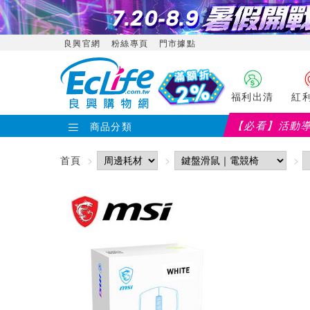
良興官網
粉絲專頁
門市據點
福利出清
紅
【必看】活動
商品分類
首頁