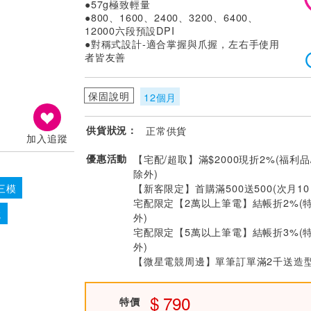
●57g極致輕量
●800、1600、2400、3200、6400、
12000六段預設DPI
●對稱式設計-適合掌握與爪握，左右手使用
者皆友善
保固說明
12個月
供貨狀況：
正常供貨
加入追蹤
優惠活動
【宅配/超取】滿$2000現折2%(福利品
除外)
【新客限定】首購滿500送500(次月1
三模
宅配限定【2萬以上筆電】結帳折2%(
競
外)
宅配限定【5萬以上筆電】結帳折3%(
外)
【微星電競周邊】單筆訂單滿2千送造
790
特價