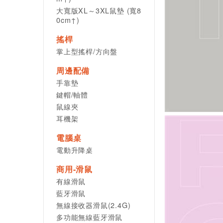
大寬版XL～3XL鼠墊 (寬8
0cm↑)
搖桿
掌上型搖桿/方向盤
周邊配備
手靠墊
鍵帽/軸體
鼠線夾
耳機架
電腦桌
電動升降桌
商用-滑鼠
有線滑鼠
藍牙滑鼠
無線接收器滑鼠(2.4G)
多功能無線藍牙滑鼠