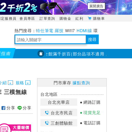
展開廣告
綁定服務員
會員專區
訂單查詢
購物金
紅利
購物車
特仕筆電
羅技
Wifi7
HDMI線
環
境量測
明緯POWER
搜尋
購指南
【PX大通】全館滿千折百(部分品項不適用，滿2千折200...)
靈活多變的分離式設計
TypeC安全電源延長線
日除濕15L，19坪適用
華碩 ROG Falcata 電競鍵盤
WTR-1500C行動無線影音傳輸器
電源百寶袋-你要的這裡通通有
行動電源【BSMI認證專區】
owon電子測量與智能儀器專家
介紹
規格
門市庫存
據點查詢
TE 三模無線
台北地區
台北光華店
網路訂購
分享
分享
現貨充足
台北市民店
電話訂購
三創體驗館