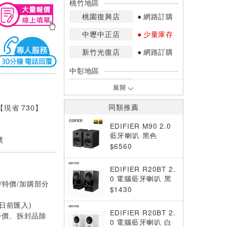
桃竹地區
桃園復興店
網路訂購
中壢中正店
少量庫存
新竹光復店
網路訂購
中彰地區
台中英才店
少量庫存
展開
嘉南地區
 【現省 730】
同類推薦
高雄中華店
網路訂購
EDIFIER M90 2.0
高雄鳳山店
少量庫存
藍牙喇叭 黑色
號
$6560
*庫存數量：網路訂購(0)、少量庫存
(1~2)、現貨充足(3以上)。
EDIFIER R20BT 2.
*門市庫存以店內實際數量為準，可使
0 電腦藍牙喇叭 黑
/特價/加購部分
用專人服務或撥打門市電話洽詢。
色 桌上型 音箱
$1430
0日前匯入)
EDIFIER R20BT 2.
特價、拆封品除
0 電腦藍牙喇叭 白