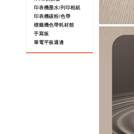
印表機墨水/列印相紙
印表機碳粉/色帶
標籤機色帶耗材館
手寫板
筆電平板週邊