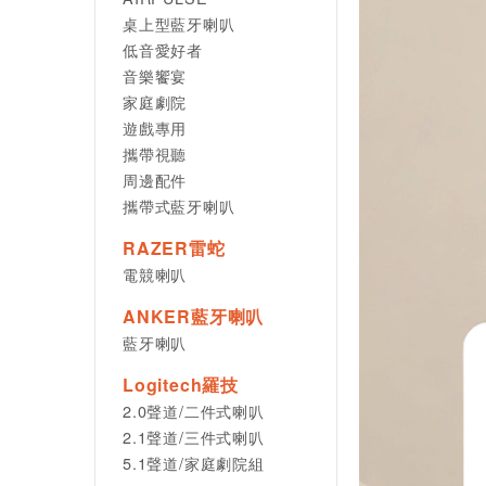
桌上型藍牙喇叭
低音愛好者
音樂饗宴
家庭劇院
遊戲專用
攜帶視聽
周邊配件
攜帶式藍牙喇叭
RAZER雷蛇
電競喇叭
ANKER藍牙喇叭
藍牙喇叭
Logitech羅技
2.0聲道/二件式喇叭
2.1聲道/三件式喇叭
5.1聲道/家庭劇院組