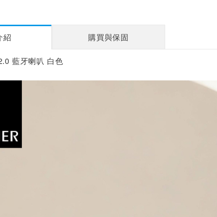
介紹
購買與保固
0 2.0 藍牙喇叭 白色