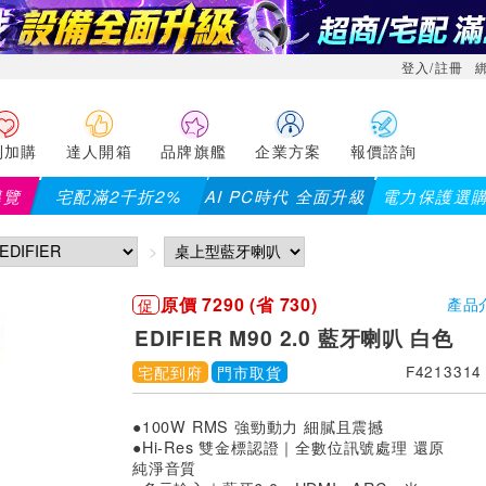
登入/註冊
利加購
達人開箱
品牌旗艦
企業方案
報價諮詢
導覽
宅配滿2千折2%
AI PC時代 全面升級
電力保護選
【PX大通】全館滿千折百(部分品項不
原價 7290 (省 730)
促
產品
EDIFIER M90 2.0 藍牙喇叭 白色
宅配到府
門市取貨
F4213314
●100W RMS 強勁動力 細膩且震撼
●Hi-Res 雙金標認證｜全數位訊號處理 還原
純淨音質