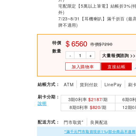
宅配限定【5萬以上筆電】結帳折3%(
外)
7/23~8/31【耳機喇叭】滿千折百 (最
牌不適用)
6560
特價
市價$7290
數量
-
+
大量報價諮詢 >>
加入購物車
直接結帳
結帳方式：
ATM
貨到付款
LinePay
刷
刷卡分期：
3期0利率
$2187
/期
6期0
說明
8期0利率
$820
/期
12期
配送方式：
門市取貨*
良興配送
*滿千元門市取貨現折1%(部分商品不適用