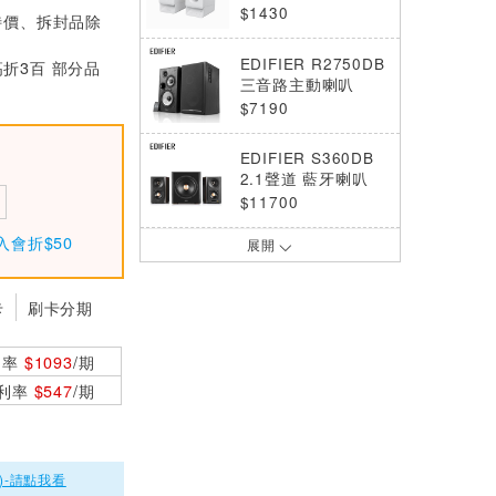
色 桌上型 音箱
$1430
特價、拆封品除
EDIFIER R2750DB
高折3百 部分品
三音路主動喇叭
$7190
EDIFIER S360DB
2.1聲道 藍牙喇叭
$11700
入會折$50
展開
EDIFIER R990BT
2.0 主動式藍牙喇叭
$2870
卡
刷卡分期
EDIFIER G1500 B
利率
$1093
/期
AR 迷你聲霸藍牙喇
叭 黑
0利率
$547
/期
$1970
EDIFIER MF200 可
攜式聲霸藍牙喇叭
)-請點我看
$2240