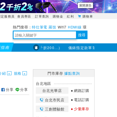
展開廣告
綁定服務員
會員專區
訂單查詢
購物金
紅利
購物車
特仕筆電
羅技
Wifi7
HDMI線
環
境量測
明緯POWER
搜尋
購指南
適用，滿2千折200...)
儀錶指定款單筆滿8000折200 (最
靈活多變的分離式設計
TypeC安全電源延長線
日除濕15L，19坪適用
華碩 ROG Falcata 電競鍵盤
WTR-1500C行動無線影音傳輸器
電源百寶袋-你要的這裡通通有
行動電源【BSMI認證專區】
owon電子測量與智能儀器專家
介紹
規格
門市庫存
據點查詢
台北地區
分享
分享
台北光華店
網路訂購
電話訂購
台北市民店
少量庫存
三創體驗館