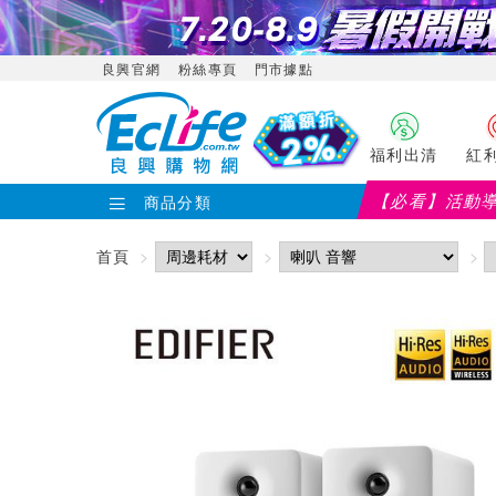
良興官網
粉絲專頁
門市據點
福利出清
紅
【必看】活動
商品分類
首頁