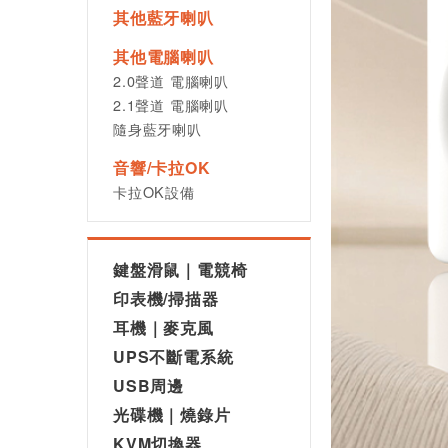
其他藍牙喇叭
其他電腦喇叭
2.0聲道 電腦喇叭
2.1聲道 電腦喇叭
隨身藍牙喇叭
音響/卡拉OK
卡拉OK設備
鍵盤滑鼠｜電競椅
印表機/掃描器
耳機｜麥克風
UPS不斷電系統
USB周邊
光碟機｜燒錄片
KVM切換器