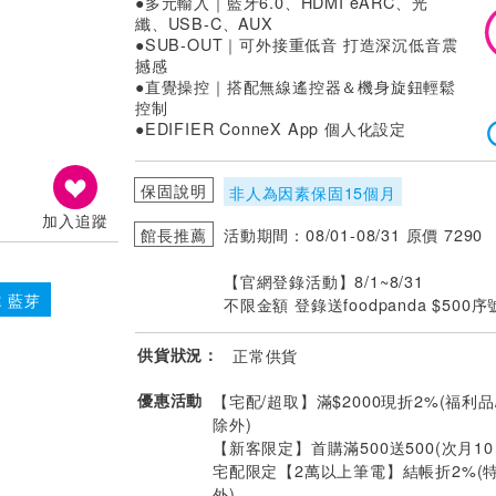
●多元輸入｜藍牙6.0、HDMI eARC、光
纖、USB-C、AUX
●SUB-OUT｜可外接重低音 打造深沉低音震
撼感
●直覺操控｜搭配無線遙控器＆機身旋鈕輕鬆
控制
●EDIFIER ConneX App 個人化設定
保固說明
非人為因素保固15個月
加入追蹤
館長推薦
活動期間：08/01-08/31 原價 7290
【官網登錄活動】8/1~8/31
R 藍芽
不限金額 登錄送foodpanda $500序
供貨狀況：
正常供貨
優惠活動
【宅配/超取】滿$2000現折2%(福利品
除外)
【新客限定】首購滿500送500(次月1
宅配限定【2萬以上筆電】結帳折2%(
外)