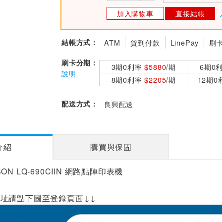
加入購物車
直接結帳
結帳方式：
ATM
貨到付款
LinePay
刷
刷卡分期：
3期0利率
$5880
/期
6期0
說明
8期0利率
$2205
/期
12期
配送方式：
良興配送
介紹
購買與保固
N LQ-690CIIN 網路點陣印表機
址請點下圖至登錄頁面↓↓