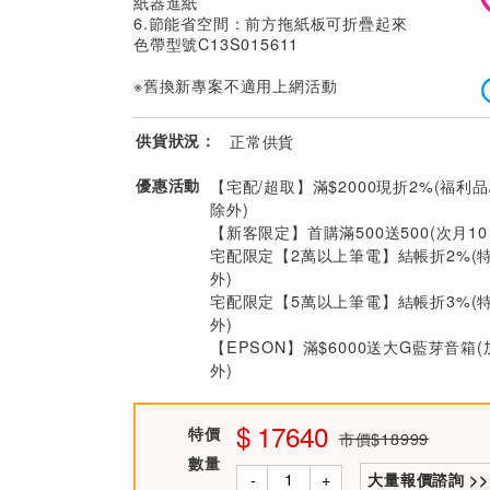
紙器進紙
6.節能省空間：前方拖紙板可折疊起來
色帶型號C13S015611
※舊換新專案不適用上網活動
供貨狀況：
正常供貨
優惠活動
【宅配/超取】滿$2000現折2%(福利品
除外)
【新客限定】首購滿500送500(次月1
宅配限定【2萬以上筆電】結帳折2%(
外)
宅配限定【5萬以上筆電】結帳折3%(
外)
【EPSON】滿$6000送大G藍芽音箱
外)
17640
特價
市價$18999
數量
-
+
大量報價諮詢 >>