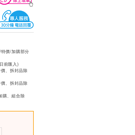
【舊換新9折】EPS
ON 點陣印表機 LQ-
310
$7290
【舊換新】LQ-209
0CII EPSON 點陣
印表機
$21240
/特價/加購部分
【舊換新】LQ-209
0CIIN EPSON 點陣
0日前匯入)
印表機
$26910
特價、拆封品除
特價、拆封品除
(加購、組合除