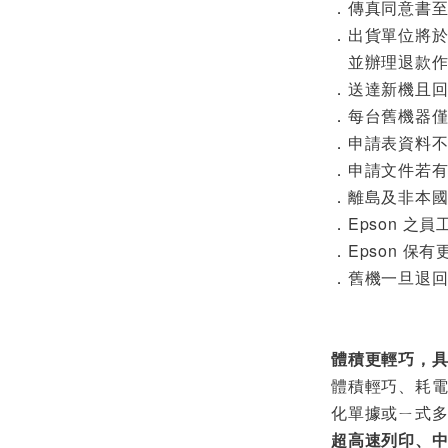
．傳真同意書至 (
．出貨單位將於
並辦理退款作
．送達新機且
．每台舊機器
．申請表資料
．申請文件若有
．離島及非本
．Epson 
．Epson 
．舊機一旦退回
體積更輕巧，具
體積輕巧、耗
化單據或ㄧ式
超高速列印、