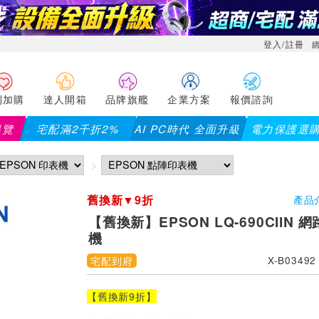
登入/註冊
利加購
達人開箱
品牌旗艦
企業方案
報價諮詢
導覽
宅配滿2千折2%
AI PC時代 全面升級
電力保護選
折百(部分品項不適用，滿2千折200...)
儀錶指定款單筆滿8000
舊換新▼9折
產品
【舊換新】EPSON LQ-690CIIN
機
宅配到府
X-B03492
【舊換新9折】