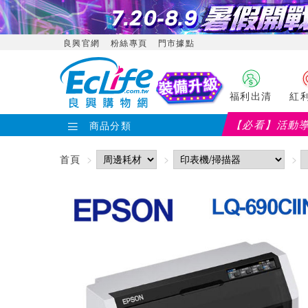
良興官網
粉絲專頁
門市據點
福利出清
紅
【必看】活動
商品分類
【PX大通】全館滿千
首頁