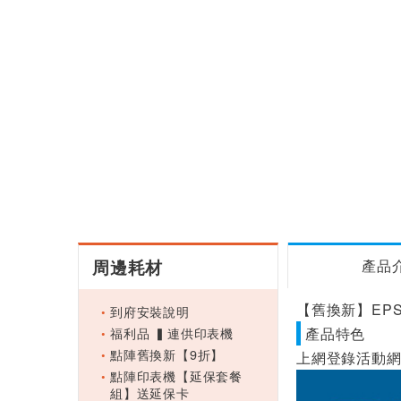
周邊耗材
產品
【舊換新】EPSO
到府安裝說明
福利品 ▍連供印表機
產品特色
點陣舊換新【9折】
上網登錄活動網
點陣印表機【延保套餐
組】送延保卡