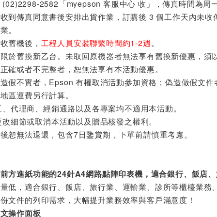
02)2298-2582「myepson 客服中心 收」，傳真時間為周一至
收到傳真同意書後安排出貨作業，訂購後 3 個工作天內未
業。
回收舊機後，
工程人員安裝聯繫時間約1-2週
。
僅限於舊換新乙台。未取回原機器者無法享有舊換新優惠，須
不正確或者不完整者，恕無法享有本活動優惠。
造假不實者，Epson 有權取消活動參加資格；偽造做假文
國地區運費另行計算。
之員工、代理商、經銷通路以及各專案均不適用本活動。
保有更改細節或取消本活動以及贈品核發之權利。
後恕無法退還，包含7日鑒賞期，下單前請慎重考慮。
前方進紙功能的24針A4網路點陣印表機，適合銀行、飯店
電量低，適合銀行、飯店、旅行業、運輸業、診所等櫃檯業務
多份文件的列印需求，大幅提升業務效率與客戶滿意度！
中文操作面板