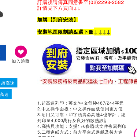
訂購後請傳真同意書至(02)2298-2582
詳情見下方頁面↓↓
加購【到府安裝】
↓
↓
↓
↓
安裝地區限制請點選下圖
加入追蹤
 超高速
超高速
1.超高速列印：英文/中文每秒487/244字元
2.中文操作面板：中文操作面板使用更方便
3.耐用又可靠：印字頭壽命高達4億擊針，總
列印量4,000萬行及良好的散熱設計
4.高拷貝功能：支援1+6多聯式文件複寫列印
5.二種進紙方式：前方平台式進紙及後方進