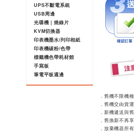
UPS不斷電系統
USB周邊
光碟機｜燒錄片
KVM切換器
印表機墨水/列印相紙
印表機碳粉/色帶
標籤機色帶耗材館
手寫板
筆電平板週邊
．舊機不限機
．舊機交由貨
．新機遞送與
．舊換新不再
．放棄機器所