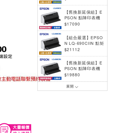
【9折】
【舊換新延保組】E
PSON 點陣印表機
LQ-690CII+8支色
$17090
帶
【組合嚴選】EPSO
N LQ-690CIIN 點矩
陣印表機 +色帶6支
$21112
【9折】
【舊換新延保組】E
PSON 點陣印表機
LQ-690CIIN+8支色
$19880
帶
展開
【組合嚴選】點矩陣
印表機 LQ-2090CII
N+專用色帶6支【9
$33032
折】
【組合嚴選】點矩陣
印表機LQ-2090CII
+專用色帶6支【9
$26732
折】