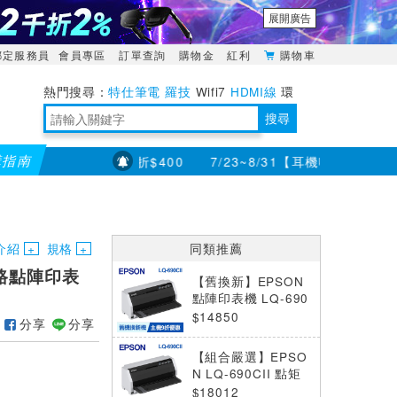
展開廣告
綁定服務員
會員專區
訂單查詢
購物金
紅利
購物車
特仕筆電
羅技
Wifi7
HDMI線
環
境量測
明緯POWER
搜尋
購指南
折200 (最高可折$400
7/23~8/31【耳機喇叭】滿千折百 
靈活多變的分離式設計
TypeC安全電源延長線
日除濕15L，19坪適用
華碩 ROG Falcata 電競鍵盤
WTR-1500C行動無線影音傳輸器
電源百寶袋-你要的這裡通通有
行動電源【BSMI認證專區】
owon電子測量與智能儀器專家
介紹
規格
同類推薦
 網路點陣印表
【舊換新】EPSON
點陣印表機 LQ-690
CII
$14850
分享
分享
【組合嚴選】EPSO
N LQ-690CII 點矩
陣印表機 +色帶6支
$18012