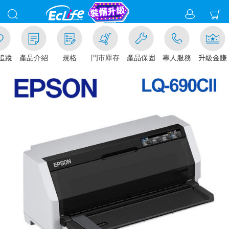
追蹤
產品介紹
規格
門市庫存
產品保固
專人服務
升級金賺