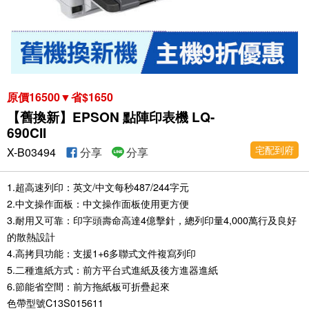
原價16500▼省$1650
【舊換新】EPSON 點陣印表機 LQ-
690CII
宅配到府
X-B03494
分享
分享
1.超高速列印：英文/中文每秒487/244字元
2.中文操作面板：中文操作面板使用更方便
3.耐用又可靠：印字頭壽命高達4億擊針，總列印量4,000萬行及良好
的散熱設計
4.高拷貝功能：支援1+6多聯式文件複寫列印
5.二種進紙方式：前方平台式進紙及後方進器進紙
6.節能省空間：前方拖紙板可折疊起來
色帶型號C13S015611