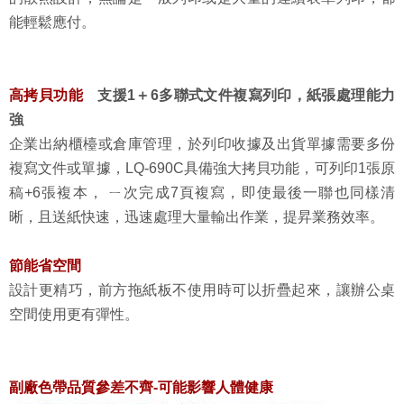
能輕鬆應付。
高拷貝功能
支援1
＋6多聯式文件複寫列印，紙張處理能力
強
企業出納櫃檯或倉庫管理，於列印收據及出貨單據需要多份
複寫文件或單據，LQ-690C具備強大拷貝功能，可列印1張原
稿+6張複本， ㄧ次完成7頁複寫，即使最後一聯也同樣清
晰，且送紙快速，迅速處理大量輸出作業，提昇業務效率。
節能省空間
設計更精巧，前方拖紙板不使用時可以折疊起來，讓辦公桌
空間使用更有彈性。
副廠色帶品質參差不齊-可能影響人體健康