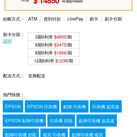
14850
市價$15999
結帳方式：
ATM
貨到付款
LinePay
刷卡
刷卡分期
刷卡分期：
3期0利率
$4950
/期
說明
6期0利率
$2475
/期
8期0利率
$1856
/期
12期0利率
$1238
/期
配送方式：
良興配送
熱門快搜：
EPSON
EPSON 印表機
點陣 印表機
印表機 超高速
EPSON 點陣印表機
印表機 節能
點陣印表機 超高速
點陣印表機 節能
複寫 印表機
點陣印表機 複寫