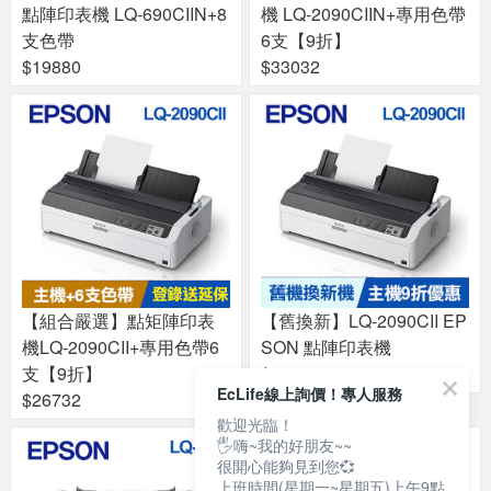
點陣印表機 LQ-690CIIN+8
機 LQ-2090CIIN+專用色帶
支色帶
6支【9折】
$19880
$33032
【組合嚴選】點矩陣印表
【舊換新】LQ-2090CII EP
機LQ-2090CII+專用色帶6
SON 點陣印表機
支【9折】
$21240
EcLife線上詢價！專人服務
$26732
歡迎光臨！
🖐嗨~我的好朋友~~
很開心能夠見到您💞
上班時間(星期一~星期五)上午9點