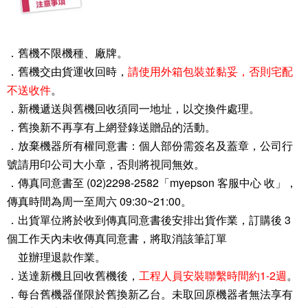
．舊機不限機種、廠牌。
．舊機交由貨運收回時，
請使用外箱包裝並黏妥，否則宅配
不送收件
。
．新機遞送與舊機回收須同一地址，以交換件處理。
．舊換新不再享有上網登錄送贈品的活動。
．放棄機器所有權同意書：個人部份需簽名及蓋章，公司行
號請用印公司大小章，否則將視同無效。
．傳真同意書至 (02)2298-2582「myepson 客服中心 收」，
傳真時間為周一至周六 09:30~21:00。
．出貨單位將於收到傳真同意書後安排出貨作業，訂購後 3
個工作天內未收傳真同意書，將取消該筆訂單
並辦理退款作業。
．送達新機且回收舊機後，
工程人員安裝聯繫時間約1-2週
。
．每台舊機器僅限於舊換新乙台。未取回原機器者無法享有